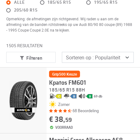
ALLE
185/65 R15
195/65 R15
205/60 R15
Opmerking: de afmetingen zijn richtgevend. Wij raden u aan om de
afmeting van de banden rchtstreeks op uw Audi 80/90 80 coupe (89) 1988
- 1995 Coupe Coupé 2.0E na te kijken.
1505 RESULTATEN
Filteren
Grip500 Keuze
Kpatos FM601
185/65 R15 88H
69 db
C
B
B
Zomer
68 Beoordeling
€ 38,
59
VOORRAAD