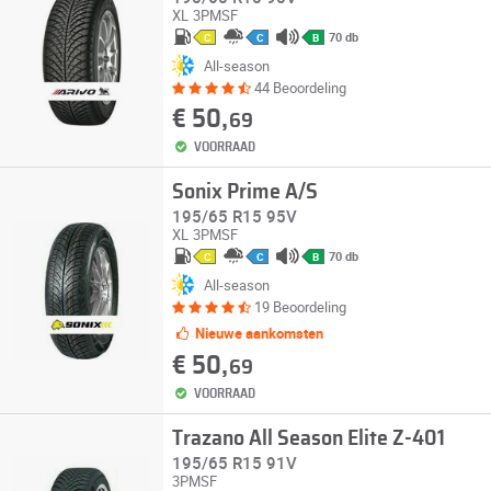
XL
3PMSF
70 db
C
C
B
All-season
44 Beoordeling
€ 50,
69
VOORRAAD
Sonix Prime A/S
195/65 R15 95V
XL
3PMSF
70 db
C
C
B
All-season
19 Beoordeling
Nieuwe aankomsten
€ 50,
69
VOORRAAD
Trazano All Season Elite Z-401
195/65 R15 91V
3PMSF