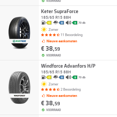
VOORRAAD
Keter SupraForce
185/65 R15 88H
70 db
C
B
B
Zomer
11 Beoordeling
Nieuwe aankomsten
€ 38,
59
VOORRAAD
Windforce Advanfors H/P
185/65 R15 88H
70 db
C
B
B
Zomer
2 Beoordeling
Nieuwe aankomsten
€ 38,
59
VOORRAAD