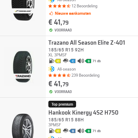
12 Beoordeling
Nieuwe aankomsten
€ 41,
79
VOORRAAD
Trazano All Season Elite Z-401
185/65 R15 92H
XL
3PMSF
71 db
C
C
B
All-season
239 Beoordeling
€ 41,
79
VOORRAAD
Top premium
Hankook Kinergy 4S2 H750
185/65 R15 88H
3PMSF
71 db
C
B
B