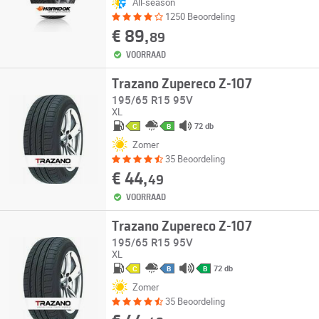
All-season
1250 Beoordeling
€ 89,
89
VOORRAAD
Trazano Zupereco Z-107
195/65 R15 95V
XL
72 db
C
B
Zomer
35 Beoordeling
€ 44,
49
VOORRAAD
Trazano Zupereco Z-107
195/65 R15 95V
XL
72 db
C
B
B
Zomer
35 Beoordeling