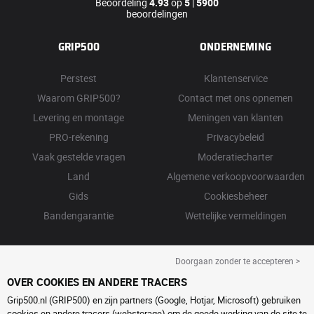
Beoordeling
4.93
op
5
|
5900
beoordelingen
GRIP500
ONDERNEMING
Perstest
Klantenservice
Waarom GRIP500?
Contact met ons opnemen
Levering en montage
Meningen van klanten
PRO-rekening
Privacybeleid
Vaak gestelde vragen
Moderatiecharter
Land
Algemene verkoopvoorwaarden
Gids
Cookiesbeheer
Bandengarantie
Wettelijke vermeldingen
Doorgaan zonder te accepteren >
OVER COOKIES EN ANDERE TRACERS
Grip500.nl (GRIP500) en zijn partners (Google, Hotjar, Microsoft) gebruiken
cookies en andere tracers (webstorage) om de goede werking van de site te