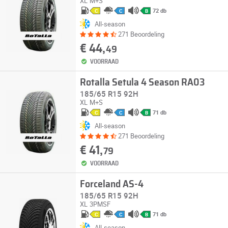
XL
M+S
72 db
C
C
B
All-season
271 Beoordeling
€ 44,
49
VOORRAAD
Rotalla Setula 4 Season RA03
185/65 R15 92H
XL
M+S
71 db
C
C
B
All-season
271 Beoordeling
€ 41,
79
VOORRAAD
Forceland AS-4
185/65 R15 92H
XL
3PMSF
71 db
C
C
B
All-season