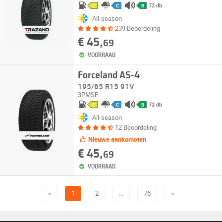
72 db
C
C
B
All-season
239 Beoordeling
€ 45,
69
VOORRAAD
Forceland AS-4
195/65 R15 91V
3PMSF
72 db
C
C
B
All-season
12 Beoordeling
Nieuwe aankomsten
€ 45,
69
VOORRAAD
«
1
2
…
76
»