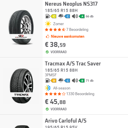
Nereus Neoplus NS317
185/65 R15 88H
66 db
C
C
A
Zomer
7 Beoordeling
Nieuwe aankomsten
€ 38,
59
VOORRAAD
Tracmax A/S Trac Saver
185/65 R15 88H
3PMSF
71 db
D
C
B
All-season
1330 Beoordeling
€ 45,
88
VOORRAAD
Arivo Carloful A/S
195/65 R15 95V