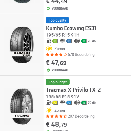
€ 44,
49
VOORRAAD
Top quality
Kumho Ecowing ES31
195/65 R15 91H
70 db
B
B
B
Zomer
570 Beoordeling
€ 47,
69
VOORRAAD
Top budget
Tracmax X Privilo TX-2
195/65 R15 91V
70 db
C
C
B
Zomer
207 Beoordeling
€ 48,
79