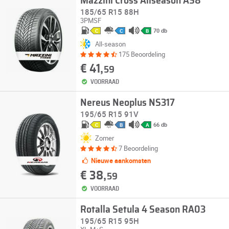
Mazzini Cross Allseason AS8
185/65 R15 88H
3PMSF
70 db
C
C
B
All-season
175 Beoordeling
€ 41,
59
VOORRAAD
Nereus Neoplus NS317
195/65 R15 91V
66 db
C
B
A
Zomer
7 Beoordeling
Nieuwe aankomsten
€ 38,
59
VOORRAAD
Rotalla Setula 4 Season RA03
195/65 R15 95H