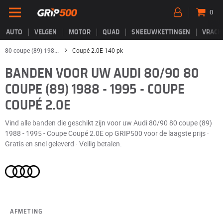
0
AUTO
VELGEN
MOTOR
QUAD
SNEEUWKETTINGEN
VRACH
80 coupe (89) 198...
Coupé 2.0E 140 pk
BANDEN VOOR UW AUDI 80/90 80
COUPE (89) 1988 - 1995 - COUPE
COUPÉ 2.0E
Vind alle banden die geschikt zijn voor uw Audi 80/90 80 coupe (89)
1988 - 1995 - Coupe Coupé 2.0E op GRIP500 voor de laagste prijs ·
Gratis en snel geleverd · Veilig betalen.
AFMETING