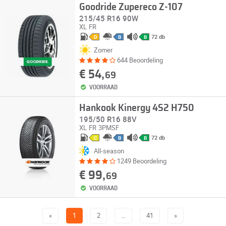
Goodride Zupereco Z-107
215/45 R16 90W
XL
FR
72 db
D
B
B
Zomer
644 Beoordeling
€ 54,
69
VOORRAAD
Hankook Kinergy 4S2 H750
195/50 R16 88V
XL
FR
3PMSF
72 db
C
B
B
All-season
1249 Beoordeling
€ 99,
69
VOORRAAD
«
1
2
…
41
»