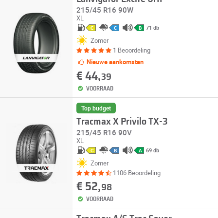
215/45 R16 90W
XL
71 db
C
C
B
Zomer
1 Beoordeling
Nieuwe aankomsten
€ 44,
39
VOORRAAD
Top budget
Tracmax X Privilo TX-3
215/45 R16 90V
XL
69 db
C
B
A
Zomer
1106 Beoordeling
€ 52,
98
VOORRAAD