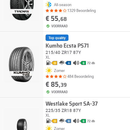
All-season
1329 Beoordeling
€ 55,
68
VOORRAAD
Top quality
Kumho Ecsta PS71
215/40 ZR17 87Y
XL
72 db
D
A
B
Zomer
484 Beoordeling
€ 85,
39
VOORRAAD
Westlake Sport SA-37
225/35 ZR18 87Y
XL
72 db
D
B
B
Zomer