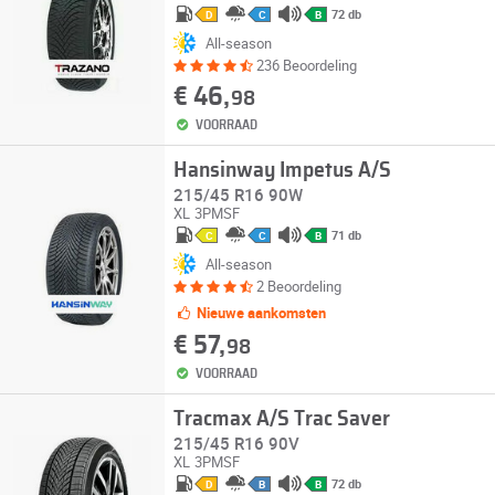
72 db
D
C
B
All-season
236 Beoordeling
€ 46,
98
VOORRAAD
Hansinway Impetus A/S
215/45 R16 90W
XL
3PMSF
71 db
C
C
B
All-season
2 Beoordeling
Nieuwe aankomsten
€ 57,
98
VOORRAAD
Tracmax A/S Trac Saver
215/45 R16 90V
XL
3PMSF
72 db
D
B
B