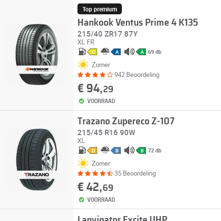
Top premium
Hankook Ventus Prime 4 K135
215/40 ZR17 87Y
XL
FR
69 db
C
A
A
Zomer
942 Beoordeling
€ 94,
29
VOORRAAD
Trazano Zupereco Z-107
215/45 R16 90W
XL
72 db
D
B
B
Zomer
35 Beoordeling
€ 42,
69
VOORRAAD
Lanvigator Excite UHP