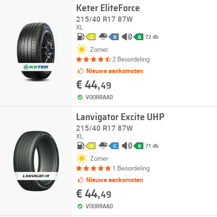
Keter EliteForce
215/40 R17 87W
XL
72 db
C
B
B
Zomer
2 Beoordeling
Nieuwe aankomsten
€ 44,
49
VOORRAAD
Lanvigator Excite UHP
215/40 R17 87W
XL
71 db
C
C
B
Zomer
1 Beoordeling
Nieuwe aankomsten
€ 44,
49
VOORRAAD