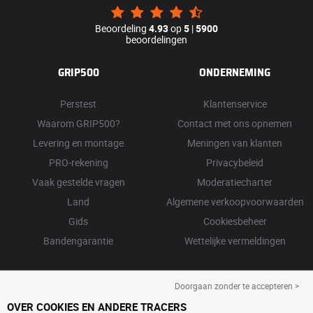
Beoordeling
4.93
op
5
|
5900
beoordelingen
GRIP500
ONDERNEMING
Perstest
Klantenservice
Waarom GRIP500?
Contact met ons opnemen
Levering en montage
Meningen van klanten
PRO-rekening
Privacybeleid
Vaak gestelde vragen
Moderatiecharter
Land
Algemene verkoopvoorwaarden
Gids
Cookiesbeheer
Bandengarantie
Wettelijke vermeldingen
Doorgaan zonder te accepteren >
OVER COOKIES EN ANDERE TRACERS