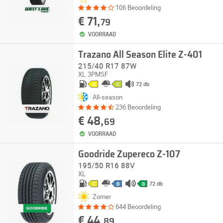
106 Beoordeling
€ 71,
79
VOORRAAD
Trazano All Season Elite Z-401
215/40 R17 87W
XL
3PMSF
72 db
D
C
All-season
236 Beoordeling
€ 48,
69
VOORRAAD
Goodride Zupereco Z-107
195/50 R16 88V
XL
72 db
C
B
B
Zomer
644 Beoordeling
€ 44,
89