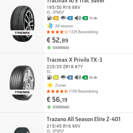
Tracmax A/S Trac Saver
195/50 R16 88V
XL
3PMSF
72 db
D
C
B
All-season
1329 Beoordeling
€ 52,
89
VOORRAAD
Tracmax X Privilo TX-3
225/35 ZR18 87Y
XL
69 db
C
B
A
Zomer
1106 Beoordeling
€ 56,
19
VOORRAAD
Trazano All Season Elite Z-401
215/45 R16 90V
XL
3PMSF