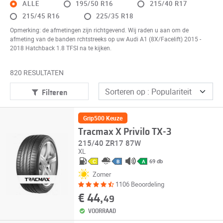
ALLE
195/50 R16
215/40 R17
215/45 R16
225/35 R18
Opmerking: de afmetingen zijn richtgevend. Wij raden u aan om de
afmeting van de banden rchtstreeks op uw Audi A1 (8X/Facelift) 2015 -
2018 Hatchback 1.8 TFSI na te kijken.
820 RESULTATEN
Filteren
Grip500 Keuze
Tracmax X Privilo TX-3
215/40 ZR17 87W
XL
69 db
C
B
A
Zomer
1106 Beoordeling
€ 44,
49
VOORRAAD