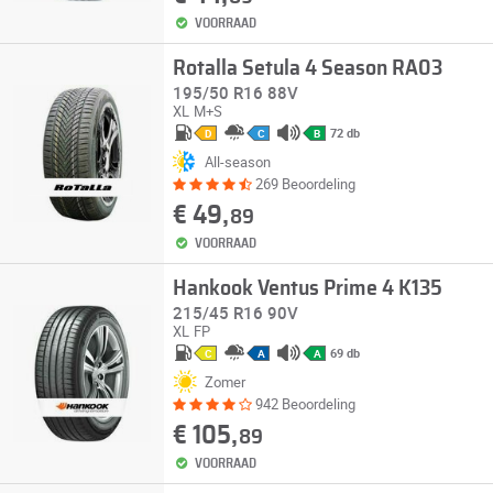
VOORRAAD
Rotalla Setula 4 Season RA03
195/50 R16 88V
XL
M+S
72 db
D
C
B
All-season
269 Beoordeling
€ 49,
89
VOORRAAD
Hankook Ventus Prime 4 K135
215/45 R16 90V
XL
FP
69 db
C
A
A
Zomer
942 Beoordeling
€ 105,
89
VOORRAAD