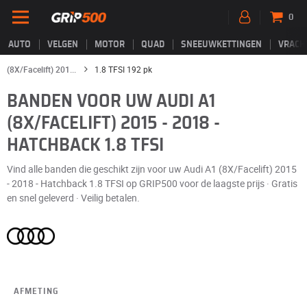
0
AUTO
VELGEN
MOTOR
QUAD
SNEEUWKETTINGEN
VRACH
(8X/Facelift) 201...
1.8 TFSI 192 pk
BANDEN VOOR UW AUDI A1
(8X/FACELIFT) 2015 - 2018 -
HATCHBACK 1.8 TFSI
Vind alle banden die geschikt zijn voor uw Audi A1 (8X/Facelift) 2015
- 2018 - Hatchback 1.8 TFSI op GRIP500 voor de laagste prijs · Gratis
en snel geleverd · Veilig betalen.
AFMETING