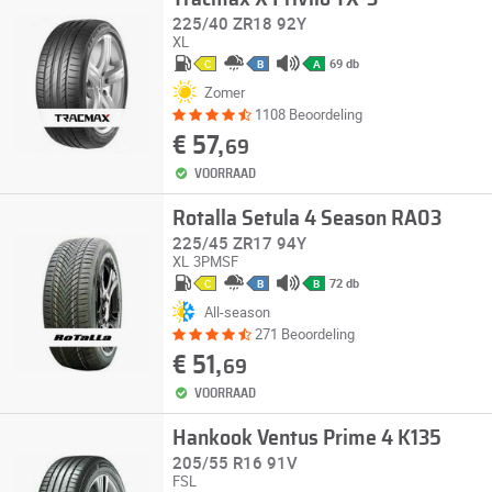
225/40 ZR18 92Y
XL
69 db
C
B
A
Zomer
1108 Beoordeling
€ 57,
69
VOORRAAD
Rotalla Setula 4 Season RA03
225/45 ZR17 94Y
XL
3PMSF
72 db
C
B
B
All-season
271 Beoordeling
€ 51,
69
VOORRAAD
Hankook Ventus Prime 4 K135
205/55 R16 91V
FSL