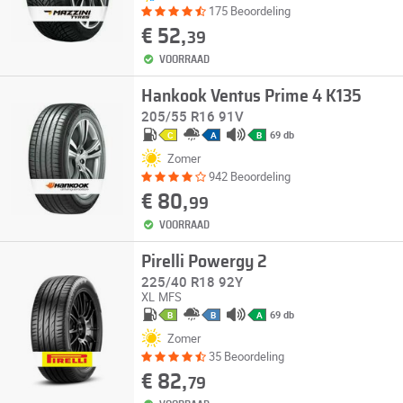
175 Beoordeling
€ 52,
39
VOORRAAD
Hankook Ventus Prime 4 K135
205/55 R16 91V
69 db
C
A
B
Zomer
942 Beoordeling
€ 80,
99
VOORRAAD
Pirelli Powergy 2
225/40 R18 92Y
XL
MFS
69 db
B
B
A
Zomer
35 Beoordeling
€ 82,
79