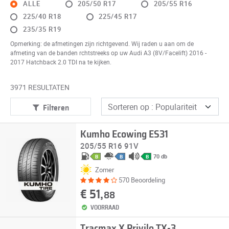
ALLE
205/50 R17
205/55 R16
225/40 R18
225/45 R17
235/35 R19
Opmerking: de afmetingen zijn richtgevend. Wij raden u aan om de
afmeting van de banden rchtstreeks op uw Audi A3 (8V/Facelift) 2016 -
2017 Hatchback 2.0 TDI na te kijken.
3971 RESULTATEN
Filteren
Kumho Ecowing ES31
205/55 R16 91V
70 db
B
B
B
Zomer
570 Beoordeling
€ 51,
88
VOORRAAD
Tracmax X Privilo TX-3