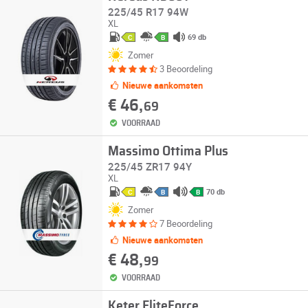
225/45 R17 94W
XL
69 db
C
B
Zomer
3 Beoordeling
Nieuwe aankomsten
€ 46,
69
VOORRAAD
Massimo Ottima Plus
225/45 ZR17 94Y
XL
70 db
C
B
B
Zomer
7 Beoordeling
Nieuwe aankomsten
€ 48,
99
VOORRAAD
Keter EliteForce