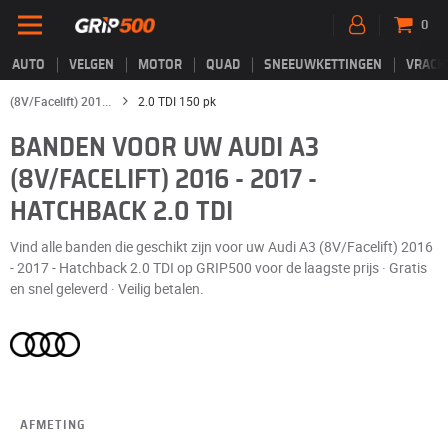
0
AUTO
VELGEN
MOTOR
QUAD
SNEEUWKETTINGEN
VRACH
(8V/Facelift) 201...
2.0 TDI 150 pk
BANDEN VOOR UW AUDI A3
(8V/FACELIFT) 2016 - 2017 -
HATCHBACK 2.0 TDI
Vind alle banden die geschikt zijn voor uw Audi A3 (8V/Facelift) 2016
- 2017 - Hatchback 2.0 TDI op GRIP500 voor de laagste prijs · Gratis
en snel geleverd · Veilig betalen.
AFMETING