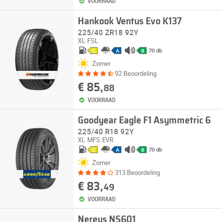
VOORRAAD
Hankook Ventus Evo K137
225/40 ZR18 92Y
XL
FSL
70 db
C
A
B
Zomer
92 Beoordeling
€ 85,
88
VOORRAAD
Goodyear Eagle F1 Asymmetric 6
225/40 R18 92Y
XL
MFS
EVR
70 db
C
A
B
Zomer
313 Beoordeling
€ 83,
49
VOORRAAD
Nereus NS601