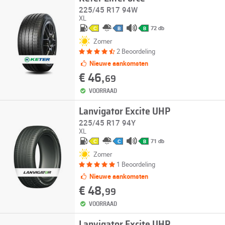
225/45 R17 94W
XL
72 db
C
B
B
Zomer
2 Beoordeling
Nieuwe aankomsten
€ 46,
69
VOORRAAD
Lanvigator Excite UHP
225/45 R17 94Y
XL
71 db
C
C
B
Zomer
1 Beoordeling
Nieuwe aankomsten
€ 48,
99
VOORRAAD
Lanvigator Excite UHP