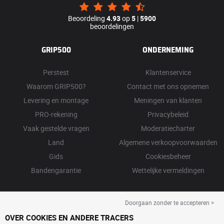
Beoordeling
4.93
op
5
|
5900
beoordelingen
GRIP500
ONDERNEMING
Perstest
Klantenservice
Waarom GRIP500?
Contact met ons opnemen
Levering en montage
Meningen van klanten
PRO-rekening
Privacybeleid
Vaak gestelde vragen
Moderatiecharter
Land
Algemene verkoopvoorwaarden
Gids
Cookiesbeheer
Bandengarantie
Wettelijke vermeldingen
Doorgaan zonder te accepteren >
OVER COOKIES EN ANDERE TRACERS