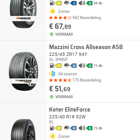
69 db
C
A
B
Zomer
942 Beoordeling
€ 67,
89
VOORRAAD
Mazzini Cross Allseason AS8
225/45 ZR17 94Y
XL
3PMSF
71 db
C
B
B
All-season
175 Beoordeling
€ 51,
69
VOORRAAD
Keter EliteForce
225/40 R18 92W
XL
72 db
C
B
B
Zomer