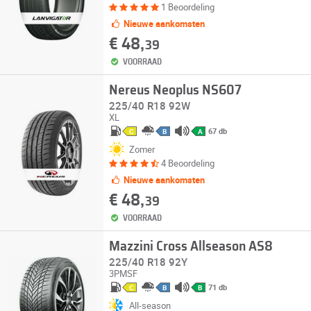
1 Beoordeling
Nieuwe aankomsten
€ 48,
39
VOORRAAD
Nereus Neoplus NS607
225/40 R18 92W
XL
67 db
C
B
A
Zomer
4 Beoordeling
Nieuwe aankomsten
€ 48,
39
VOORRAAD
Mazzini Cross Allseason AS8
225/40 R18 92Y
3PMSF
71 db
C
B
B
All-season