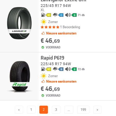
225/45 R17 94W
XL
71 db
C
C
B
Zomer
1 Beoordeling
Nieuwe aankomsten
€ 46,
69
VOORRAAD
Rapid P619
225/45 R17 94W
72 db
C
B
B
Zomer
Nieuwe aankomsten
€ 46,
69
VOORRAAD
«
1
2
3
…
199
»