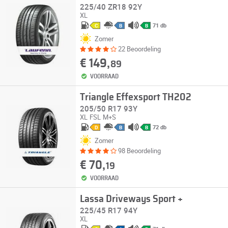
225/40 ZR18 92Y
XL
71 db
C
B
B
Zomer
22 Beoordeling
€ 149,
89
VOORRAAD
Triangle Effexsport TH202
205/50 R17 93Y
XL
FSL
M+S
72 db
D
B
B
Zomer
98 Beoordeling
€ 70,
19
VOORRAAD
Lassa Driveways Sport +
225/45 R17 94Y
XL