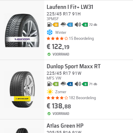
Laufenn I Fit+ LW31
225/45 R17 91H
3PMSF
72 db
D
C
B
Winter
15 Beoordeling
€ 122,
19
VOORRAAD
Dunlop Sport Maxx RT
225/45 R17 91W
MFS
VW
71 db
B
A
B
Zomer
182 Beoordeling
€ 138,
88
VOORRAAD
Atlas Green HP
205/55 R16 91W