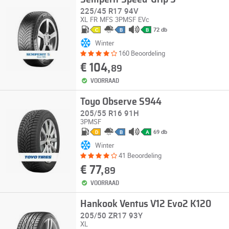
225/45 R17 94V
XL
FR
MFS
3PMSF
EVc
72 db
C
B
B
Winter
160 Beoordeling
€ 104,
89
VOORRAAD
Toyo Observe S944
205/55 R16 91H
3PMSF
69 db
D
B
A
Winter
41 Beoordeling
€ 77,
89
VOORRAAD
Hankook Ventus V12 Evo2 K120
205/50 ZR17 93Y
XL