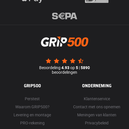
Beoordeling
4.93
op
5
|
5890
beoordelingen
GRIP500
ONDERNEMING
Perstest
Klantenservice
Waarom GRIP500?
Contact met ons opnemen
Levering en montage
Meningen van klanten
PRO-rekening
Privacybeleid