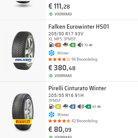
€ 111,
28
VOORRAAD
Falken Eurowinter HS01
205/50 R17 93V
XL
MFS
3PMSF
72 db
F
B
Winter
98 Beoordeling
€ 380,
48
VOORRAAD
Pirelli Cinturato Winter
205/55 R16 91H
3PMSF
67 db
C
B
A
Winter
42 Beoordeling
€ 80,
09
VOORRAAD