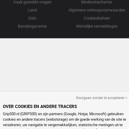
Vaak gestelde vragen
Moderatiecharter
Land
Algemene verkoopvoorwaarden
Gids
Cookiesbeheer
Bandengarantie
Wettelijke vermeldingen
Doorgaan zonder te accepteren >
OVER COOKIES EN ANDERE TRACERS
Grip500.nl (GRIP500) en zijn partners (Google, Hotjar, Microsoft) gebruiken
cookies en andere tracers (webstorage) om de goede werking van de site te
verzekeren, uw navigatie te vergemakkelijken, statistische metingen uit te