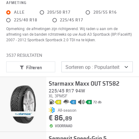
AFMETING
ALLE
205/50 R17
205/55 R16
225/40 R18
225/45 R17
Opmerking: de afmetingen zijn richtgevend. Wij raden u aan om de
afmeting van de banden rchtstreeks op uw Audi A3 Sportback (8P/Facelift)
2007 - 2012 Sportback Sportback 2.0 TDI na te kijken.
3537 RESULTATEN
Filteren
Starmaxx Maxx OUT ST582
225/45 R17 94W
XL
3PMSF
72 db
C
C
B
All-season
€ 86,
89
VOORRAAD
Semperit Speed-Grip 5