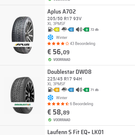
Aplus A702
205/50 R17 93V
XL
3PMSF
72 db
C
C
B
Winter
43 Beoordeling
€ 56,
09
VOORRAAD
Doublestar DW08
225/45 R17 94H
XL
3PMSF
71 db
D
C
B
Winter
6 Beoordeling
€ 58,
89
VOORRAAD
Laufenn S Fit EQ+ LK01