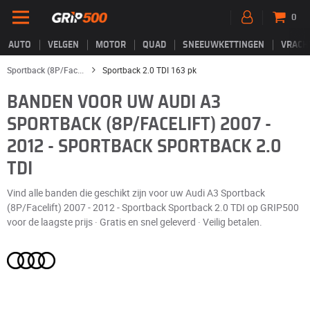
0
AUTO
VELGEN
MOTOR
QUAD
SNEEUWKETTINGEN
VRACH
Sportback (8P/Fac...
Sportback 2.0 TDI 163 pk
BANDEN VOOR UW AUDI A3
SPORTBACK (8P/FACELIFT) 2007 -
2012 - SPORTBACK SPORTBACK 2.0
TDI
Vind alle banden die geschikt zijn voor uw Audi A3 Sportback
(8P/Facelift) 2007 - 2012 - Sportback Sportback 2.0 TDI op GRIP500
voor de laagste prijs · Gratis en snel geleverd · Veilig betalen.