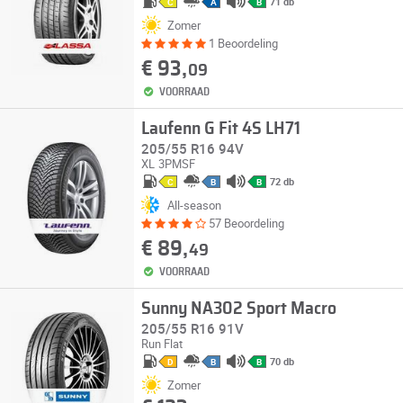
71 db
C
A
B
Zomer
1 Beoordeling
€ 93,
09
VOORRAAD
Laufenn G Fit 4S LH71
205/55 R16 94V
XL
3PMSF
72 db
C
B
B
All-season
57 Beoordeling
€ 89,
49
VOORRAAD
Sunny NA302 Sport Macro
205/55 R16 91V
Run Flat
70 db
D
B
B
Zomer