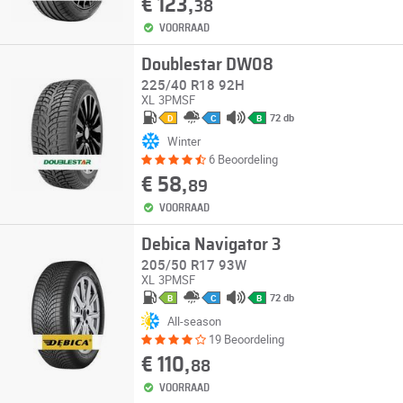
€ 123,
38
VOORRAAD
Doublestar DW08
225/40 R18 92H
XL
3PMSF
72 db
D
C
B
Winter
6 Beoordeling
€ 58,
89
VOORRAAD
Debica Navigator 3
205/50 R17 93W
XL
3PMSF
72 db
B
C
B
All-season
19 Beoordeling
€ 110,
88
VOORRAAD