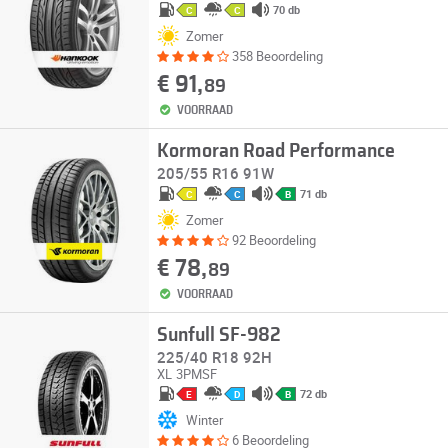
70 db
C
C
Zomer
358 Beoordeling
€ 91,
89
VOORRAAD
Kormoran Road Performance
205/55 R16 91W
71 db
C
C
B
Zomer
92 Beoordeling
€ 78,
89
VOORRAAD
Sunfull SF-982
225/40 R18 92H
XL
3PMSF
72 db
E
D
B
Winter
6 Beoordeling