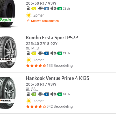
205/50 R17 93W
72 db
C
B
B
Zomer
Nieuwe aankomsten
Kumho Ecsta Sport PS72
225/40 ZR18 92Y
XL
MFS
72 db
C
A
B
Zomer
133 Beoordeling
Hankook Ventus Prime 4 K135
205/50 R17 93W
XL
FSL
69 db
B
A
A
Zomer
942 Beoordeling