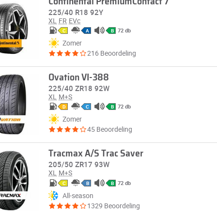
Continental PremiumContact 7
225/40 R18 92Y
XL
FR
EVc
72 db
C
A
B
Zomer
216 Beoordeling
Ovation VI-388
225/40 ZR18 92W
XL
M+S
72 db
D
C
B
Zomer
45 Beoordeling
Tracmax A/S Trac Saver
205/50 ZR17 93W
XL
M+S
72 db
C
B
B
All-season
1329 Beoordeling