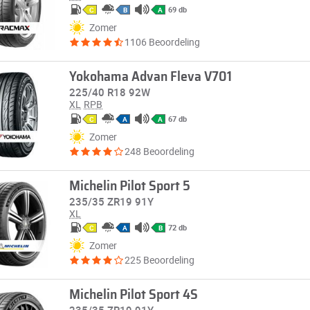
69 db
C
B
A
Zomer
1106 Beoordeling
Yokohama Advan Fleva V701
225/40 R18 92W
XL
RPB
67 db
C
A
A
Zomer
248 Beoordeling
Michelin Pilot Sport 5
235/35 ZR19 91Y
XL
72 db
C
A
B
Zomer
225 Beoordeling
Michelin Pilot Sport 4S