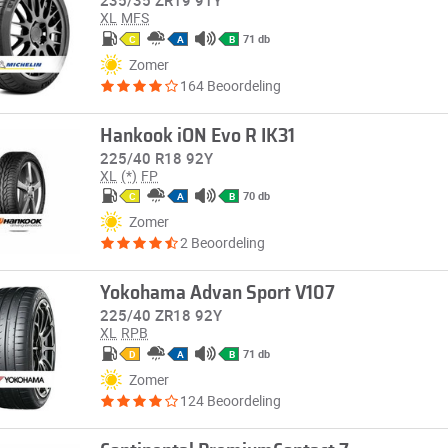
235/35 ZR19 91Y
XL
MFS
71 db
C
A
B
Zomer
164 Beoordeling
Hankook iON Evo R IK31
225/40 R18 92Y
XL
(*)
FP
70 db
C
A
B
Zomer
2 Beoordeling
Yokohama Advan Sport V107
225/40 ZR18 92Y
XL
RPB
71 db
D
A
B
Zomer
124 Beoordeling