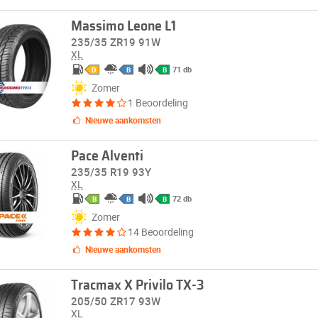
Massimo Leone L1
235/35 ZR19 91W
XL
71 db
D
B
B
Zomer
1 Beoordeling
Nieuwe aankomsten
Pace Alventi
235/35 R19 93Y
XL
72 db
B
B
B
Zomer
14 Beoordeling
Nieuwe aankomsten
Tracmax X Privilo TX-3
205/50 ZR17 93W
XL