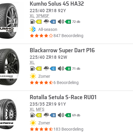
Kumho Solus 4S HA32
225/40 ZR18 92Y
XL
3PMSF
72 db
C
B
B
All-season
847 Beoordeling
Blackarrow Super Dart P16
225/40 ZR18 92W
XL
71 db
C
C
B
Zomer
6 Beoordeling
Rotalla Setula S-Race RU01
235/35 ZR19 91Y
XL
MFS
69 db
C
B
A
Zomer
183 Beoordeling