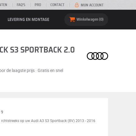
NTEN
FAQ’S
PRO
CONTACT
MIJN ACCOUNT
LEVERING EN MONTAGE
Winkelwagen
0
ACK S3 SPORTBACK 2.0
 de laagste prijs · Gratis en snel
19
 rchtstreeks op uw Audi A3 S3 Sportback (8V) 2013 - 2016