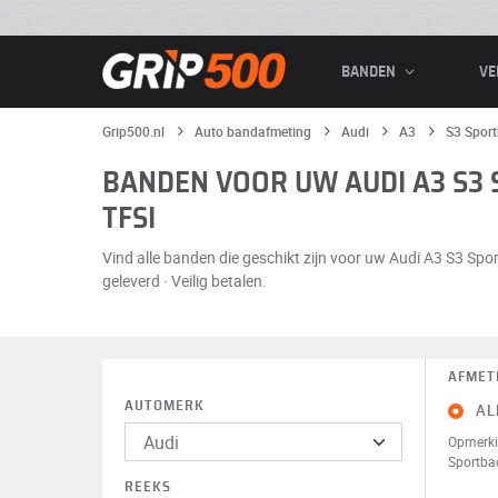
BANDEN
VE
Grip500.nl
Auto bandafmeting
Audi
A3
S3 Sport
BANDEN VOOR UW AUDI A3 S3 S
TFSI
Vind alle banden die geschikt zijn voor uw Audi A3 S3 Spo
geleverd · Veilig betalen.
AFMET
AUTOMERK
AL
Opmerki
Sportbac
REEKS