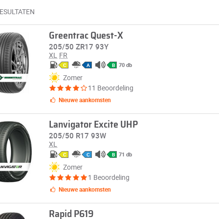
RESULTATEN
Greentrac Quest-X
205/50 ZR17 93Y
XL
FR
70 db
C
A
B
Zomer
11 Beoordeling
Nieuwe aankomsten
Lanvigator Excite UHP
205/50 R17 93W
XL
71 db
C
C
B
Zomer
1 Beoordeling
Nieuwe aankomsten
Rapid P619