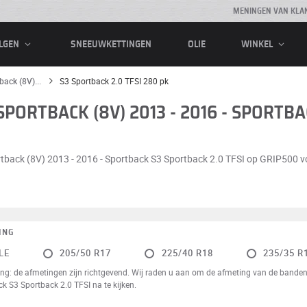
MENINGEN VAN KLA
SNEEUWKETTINGEN
OLIE
LGEN
WINKEL
back (8V)...
S3 Sportback 2.0 TFSI 280 pk
PORTBACK (8V) 2013 - 2016 - SPORTB
rtback (8V) 2013 - 2016 - Sportback S3 Sportback 2.0 TFSI op GRIP500 voor
ING
LE
205/50 R17
225/40 R18
235/35 R
ng: de afmetingen zijn richtgevend. Wij raden u aan om de afmeting van de banden
k S3 Sportback 2.0 TFSI na te kijken.