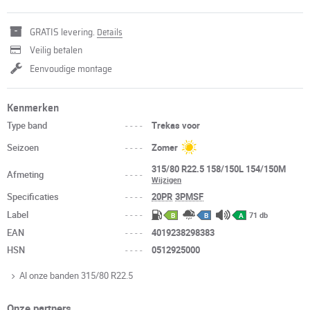
GRATIS levering.
Details
Veilig betalen
Eenvoudige montage
Kenmerken
Type band
----
Trekas voor
Seizoen
----
Zomer
315/80 R22.5 158/150L 154/150M
Afmeting
----
Wijzigen
Specificaties
----
20PR
3PMSF
Label
----
71 db
B
B
A
EAN
----
4019238298383
HSN
----
0512925000
Al onze banden 315/80 R22.5
Onze partners