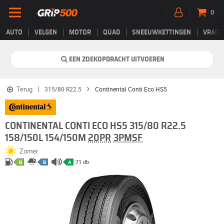
0
AUTO
VELGEN
MOTOR
QUAD
SNEEUWKETTINGEN
VRACH
EEN ZOEKOPDRACHT UITVOEREN
Terug
315/80 R22.5
Continental Conti Eco HS5
CONTINENTAL CONTI ECO HS5 315/80 R22.5
158/150L 154/150M
20PR
3PMSF
Zomer
71 db
B
B
A