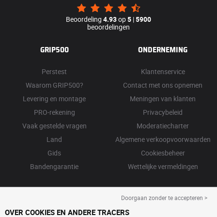
Beoordeling
4.93
op
5
|
5900
beoordelingen
GRIP500
ONDERNEMING
Perstest
Klantenservice
Waarom GRIP500?
Contact met ons opnemen
Levering en montage
Meningen van klanten
PRO-rekening
Privacybeleid
Vaak gestelde vragen
Moderatiecharter
Land
Algemene verkoopvoorwaarden
Gids
Cookiesbeheer
Bandengarantie
Wettelijke vermeldingen
Doorgaan zonder te accepteren >
OVER COOKIES EN ANDERE TRACERS