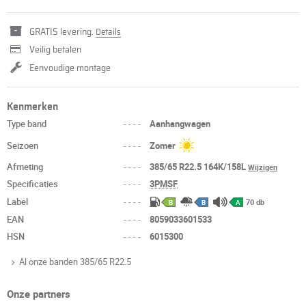
GRATIS levering.
Details
Veilig betalen
Eenvoudige montage
Kenmerken
Type band
----
Aanhangwagen
Seizoen
----
Zomer
Afmeting
----
385/65 R22.5 164K/158L
Wijzigen
Specificaties
----
3PMSF
Label
----
70 db
B
B
A
EAN
----
8059033601533
HSN
----
6015300
Al onze banden 385/65 R22.5
Onze partners