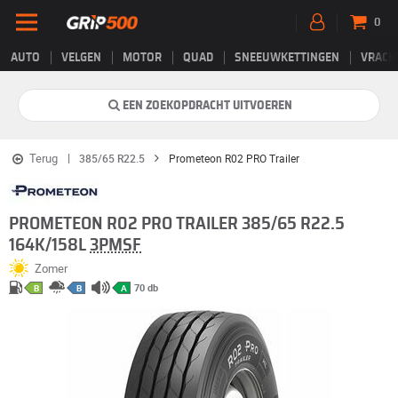
0
AUTO
VELGEN
MOTOR
QUAD
SNEEUWKETTINGEN
VRACH
EEN ZOEKOPDRACHT UITVOEREN
Terug
385/65 R22.5
Prometeon R02 PRO Trailer
PROMETEON R02 PRO TRAILER 385/65 R22.5
164K/158L
3PMSF
Zomer
70 db
B
B
A