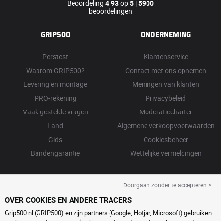
Beoordeling
4.93
op
5
|
5900
beoordelingen
GRIP500
ONDERNEMING
Perstest
Klantenservice
Waarom GRIP500?
Contact met ons opnemen
Levering en montage
Meningen van klanten
PRO-rekening
Privacybeleid
Vaak gestelde vragen
Moderatiecharter
Land
Algemene verkoopvoorwaarden
Gids
Cookiesbeheer
Bandengarantie
Wettelijke vermeldingen
Doorgaan zonder te accepteren >
OVER COOKIES EN ANDERE TRACERS
Grip500.nl (GRIP500) en zijn partners (Google, Hotjar, Microsoft) gebruiken