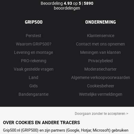
Beoordeling
4.93
op
5
|
5890
beoordelingen
GRIP500
ONDERNEMING
Perstest
Klantenservice
Waarom GRIP500?
Contact met ons opnemen
Levering en montage
Meningen van klanten
PRO-rekening
Privacybeleid
Vaak gestelde vragen
Moderatiecharter
Land
Algemene verkoopvoorwaarden
Gids
Cookiesbeheer
Bandengarantie
Wettelijke vermeldingen
Doorgaan zonder te accepteren >
OVER COOKIES EN ANDERE TRACERS
Grip500.nl (GRIP500) en zijn partners (Google, Hotjar, Microsoft) gebruiken