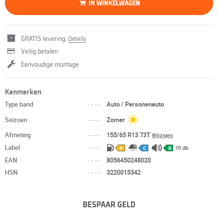
IN WINKELWAGEN
GRATIS levering.
Details
Veilig betalen
Eenvoudige montage
Kenmerken
Type band
----
Auto / Personenauto
Seizoen
----
Zomer
Afmeting
----
155/65 R13 73T
Wijzigen
Label
----
70 db
D
C
B
EAN
----
8056450248020
HSN
----
3220015342
BESPAAR GELD