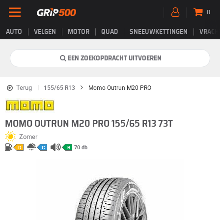
0
AUTO
VELGEN
MOTOR
QUAD
SNEEUWKETTINGEN
VRACH
EEN ZOEKOPDRACHT UITVOEREN
Terug
155/65 R13
Momo Outrun M20 PRO
MOMO OUTRUN M20 PRO 155/65 R13 73T
Zomer
70 db
D
C
B