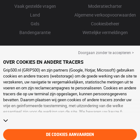
Vaak gestelde vragen
Moderatiecharter
Land
Algemene verkoopvoorwaarden
Gids
Cookiesbeheer
Bandengarantie
Wettelijke vermeldingen
Doorgaan zonder te accepteren >
OVER COOKIES EN ANDERE TRACERS
Grip500.nl (GRIP500) en zijn partners (Google, Hotjar, Microsoft) gebruiken
cookies en andere tracers (webstorage) om de goede werking van de site te
verzekeren, uw navigatie te vergemakkelijken, statistische metingen uit te
voeren en om zijn reclamecampagnes te personaliseren. Cookies en andere
tracers die op uw terminal zijn opgeslagen, kunnen persoonsgegevens
bevatten. Daarom plaatsen wij geen cookies of andere tracers zonder uw
vrije en geïnformeerde toestemming, met uitzondering van die welke
essentieel zijn voor de werking van de site. We bewaren uw keuze 6
maanden. U kunt uw toestemming op elk moment intrekken door naar de
pagina over
cookies en andere tracers
te gaan. U kunt ervoor kiezen om
verder te surfen zonder het deponeren van cookies of andere tracers te
aanvaarden. Weigering verhindert de toegang tot diensten niet GRIP500.
DE COOKIES AANVAARDEN