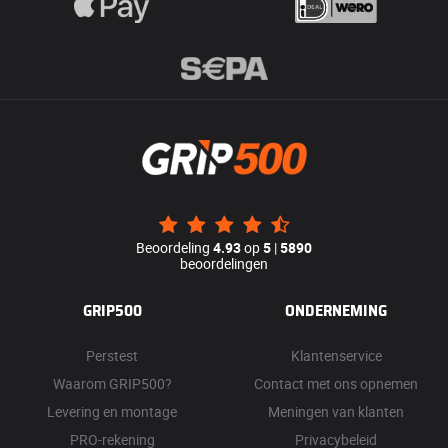
Beoordeling
4.93
op
5
|
5890
beoordelingen
GRIP500
ONDERNEMING
Perstest
Klantenservice
Waarom GRIP500?
Contact met ons opnemen
Levering en montage
Meningen van klanten
PRO-rekening
Privacybeleid