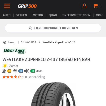
0
AUTO
VELGEN
MOTOR
QUAD
SNEEUWKETTINGEN
VRACH
EEN ZOEKOPDRACHT UITVOEREN
Terug
185/60 R14
Westlake ZuperEco Z-107
WESTLAKE ZUPERECO Z-107 185/60 R14 82H
Zomer
70 db
D
B
B
218 Beoordeling