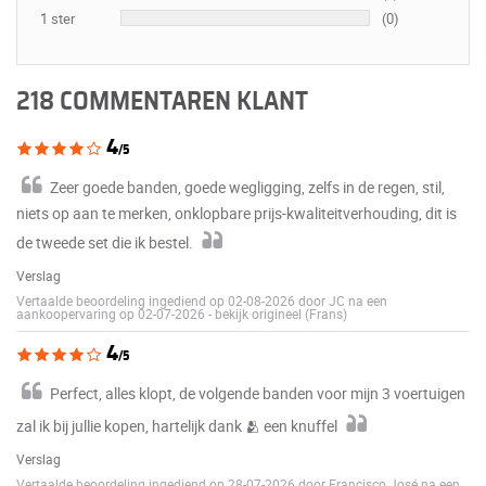
1 ster
(0)
218 COMMENTAREN KLANT
4
/5
Zeer goede banden, goede wegligging, zelfs in de regen, stil,
niets op aan te merken, onklopbare prijs-kwaliteitverhouding, dit is
de tweede set die ik bestel.
Verslag
Vertaalde beoordeling ingediend op 02-08-2026 door JC na een
aankoopervaring op 02-07-2026
-
bekijk origineel (Frans)
4
/5
Perfect, alles klopt, de volgende banden voor mijn 3 voertuigen
zal ik bij jullie kopen, hartelijk dank 🫂 een knuffel
Verslag
Vertaalde beoordeling ingediend op 28-07-2026 door Francisco José na een