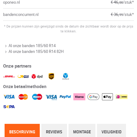
oponeo.nl
€ 46,
/stuk*
00
bandenconcurrent.nl
€ 36,
/stuk*
99
* De prijzen kunnen zijn gewijzigd sinds de datum die zichtbaar wordt door op de prijs
te klikken.
Al onze banden 185/60 R14
Al onze banden 185/60 R14 82H
Onze partners
Onze betaalmethoden
BESCHRIJVING
REVIEWS
MONTAGE
VEILIGHEID