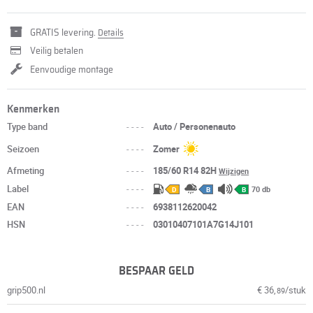
GRATIS levering.
Details
Veilig betalen
Eenvoudige montage
Kenmerken
Type band
----
Auto / Personenauto
Seizoen
----
Zomer
Afmeting
----
185/60 R14 82H
Wijzigen
Label
----
70 db
D
B
B
EAN
----
6938112620042
HSN
----
03010407101A7G14J101
BESPAAR GELD
grip500.nl
€ 36,
/stuk
89