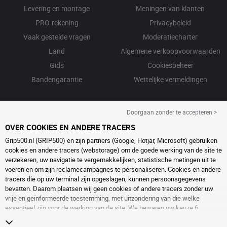
Levering en montage
Meningen van klanten
PRO-rekening
Privacybeleid
Vaak gestelde vragen
Moderatiecharter
Land
Algemene verkoopvoorwaarden
Gids
Cookiesbeheer
Bandengarantie
Wettelijke vermeldingen
Doorgaan zonder te accepteren >
OVER COOKIES EN ANDERE TRACERS
Grip500.nl (GRIP500) en zijn partners (Google, Hotjar, Microsoft) gebruiken
cookies en andere tracers (webstorage) om de goede werking van de site te
verzekeren, uw navigatie te vergemakkelijken, statistische metingen uit te
voeren en om zijn reclamecampagnes te personaliseren. Cookies en andere
tracers die op uw terminal zijn opgeslagen, kunnen persoonsgegevens
bevatten. Daarom plaatsen wij geen cookies of andere tracers zonder uw
vrije en geïnformeerde toestemming, met uitzondering van die welke
essentieel zijn voor de werking van de site. We bewaren uw keuze 6
maanden. U kunt uw toestemming op elk moment intrekken door naar de