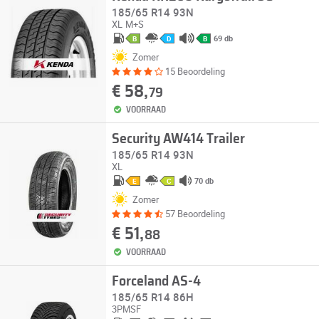
185/65 R14 93N
XL
M+S
69 db
B
D
B
Zomer
15 Beoordeling
€ 58,
79
VOORRAAD
Security AW414 Trailer
185/65 R14 93N
XL
70 db
E
C
Zomer
57 Beoordeling
€ 51,
88
VOORRAAD
Forceland AS-4
185/65 R14 86H
3PMSF