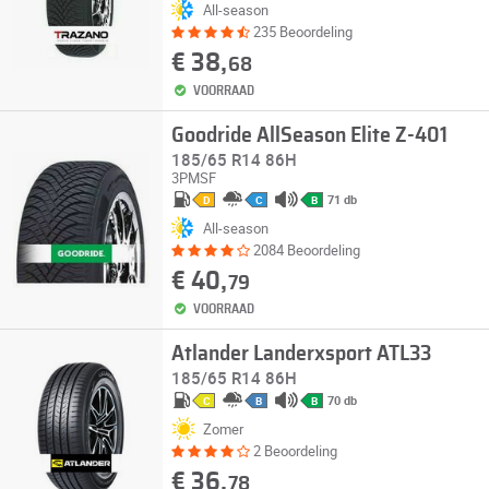
All-season
235 Beoordeling
€ 38,
68
VOORRAAD
Goodride AllSeason Elite Z-401
185/65 R14 86H
3PMSF
71 db
D
C
B
All-season
2084 Beoordeling
€ 40,
79
VOORRAAD
Atlander Landerxsport ATL33
185/65 R14 86H
70 db
C
B
B
Zomer
2 Beoordeling
€ 36,
78