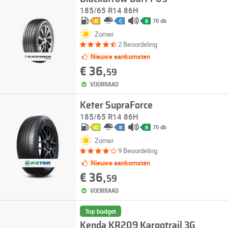
185/65 R14 86H
70 db
D
C
B
Zomer
2 Beoordeling
Nieuwe aankomsten
€ 36,
59
VOORRAAD
Keter SupraForce
185/65 R14 86H
70 db
C
B
B
Zomer
9 Beoordeling
Nieuwe aankomsten
€ 36,
59
VOORRAAD
Top budget
Kenda KR209 Kargotrail 3G