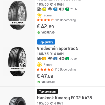
185/65 R14 86H
70 db
C
C
B
Zomer
206 Beoordeling
€ 42,
89
VOORRAAD
Top quality
Vredestein Sportrac 5
185/65 R14 86H
70 db
D
B
B
Zomer
110 Beoordeling
€ 47,
89
VOORRAAD
Top premium
Hankook Kinergy ECO2 K435
185/65 R14 86T