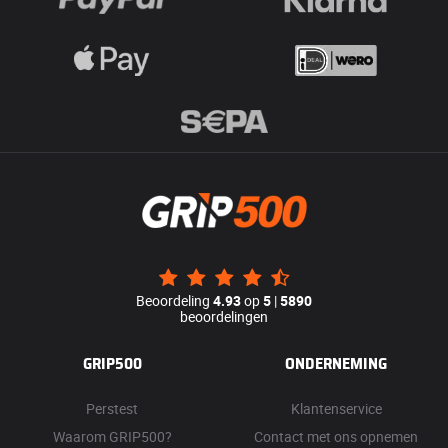
Beoordeling
4.93
op
5
|
5890
beoordelingen
GRIP500
ONDERNEMING
Perstest
Klantenservice
Waarom GRIP500?
Contact met ons opnemen