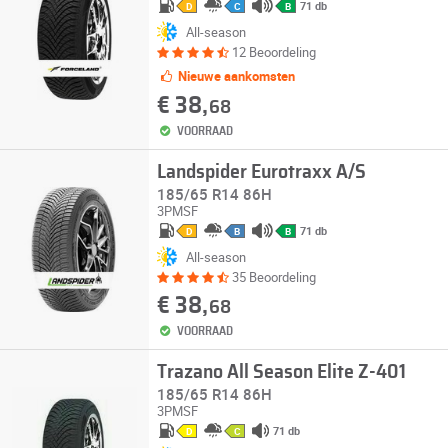
71 db
D
C
B
All-season
12 Beoordeling
Nieuwe aankomsten
€ 38,
68
VOORRAAD
Landspider Eurotraxx A/S
185/65 R14 86H
3PMSF
71 db
D
B
B
All-season
35 Beoordeling
€ 38,
68
VOORRAAD
Trazano All Season Elite Z-401
185/65 R14 86H
3PMSF
71 db
D
C