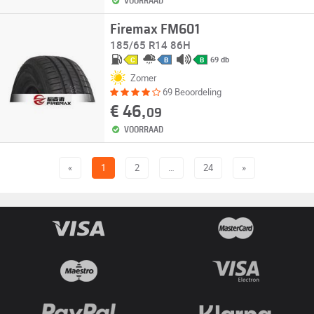
VOORRAAD
Firemax FM601
185/65 R14 86H
69 db
C
B
B
Zomer
69 Beoordeling
€ 46,
09
VOORRAAD
«
1
2
…
24
»