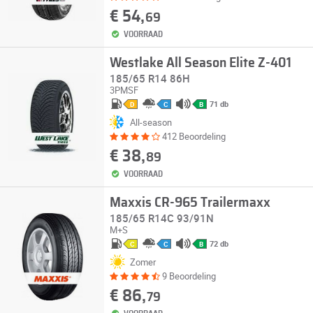
€ 54,
69
VOORRAAD
Westlake All Season Elite Z-401
185/65 R14 86H
3PMSF
71 db
D
C
B
All-season
412 Beoordeling
€ 38,
89
VOORRAAD
Maxxis CR-965 Trailermaxx
185/65 R14C 93/91N
M+S
72 db
C
C
B
Zomer
9 Beoordeling
€ 86,
79