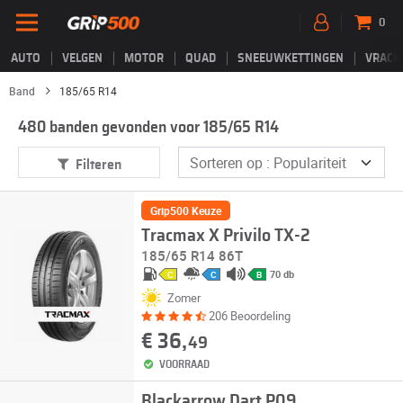
0
AUTO
VELGEN
MOTOR
QUAD
SNEEUWKETTINGEN
VRACH
Band
185/65 R14
480 banden gevonden voor 185/65 R14
Filteren
Grip500 Keuze
Tracmax X Privilo TX-2
185/65 R14 86T
70 db
C
C
B
Zomer
206 Beoordeling
€ 36,
49
VOORRAAD
Blackarrow Dart P09