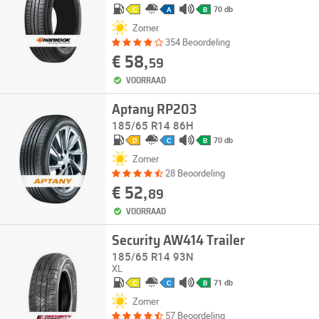
70 db
C
A
B
Zomer
354 Beoordeling
€ 58,
59
VOORRAAD
Aptany RP203
185/65 R14 86H
70 db
D
C
B
Zomer
28 Beoordeling
€ 52,
89
VOORRAAD
Security AW414 Trailer
185/65 R14 93N
XL
71 db
C
C
B
Zomer
57 Beoordeling