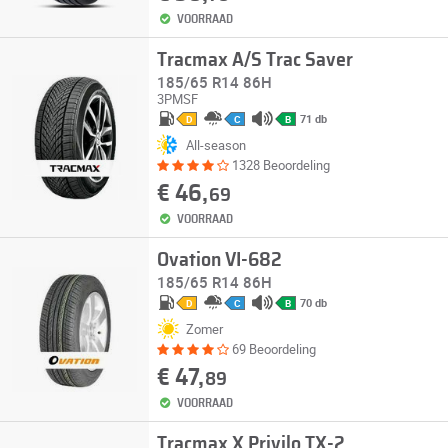
VOORRAAD
Tracmax A/S Trac Saver
185/65 R14 86H
3PMSF
71 db
D
C
B
All-season
1328 Beoordeling
€ 46,
69
VOORRAAD
Ovation VI-682
185/65 R14 86H
70 db
D
C
B
Zomer
69 Beoordeling
€ 47,
89
VOORRAAD
Tracmax X Privilo TX-2