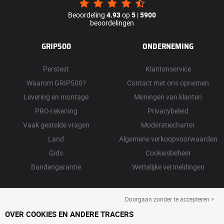
Beoordeling
4.93
op
5
|
5900
beoordelingen
GRIP500
ONDERNEMING
Perstest
Klantenservice
Waarom GRIP500?
Contact met ons opnemen
Levering en montage
Meningen van klanten
PRO-rekening
Privacybeleid
Vaak gestelde vragen
Moderatiecharter
Land
Algemene verkoopvoorwaarden
Gids
Cookiesbeheer
Bandengarantie
Wettelijke vermeldingen
Doorgaan zonder te accepteren >
OVER COOKIES EN ANDERE TRACERS