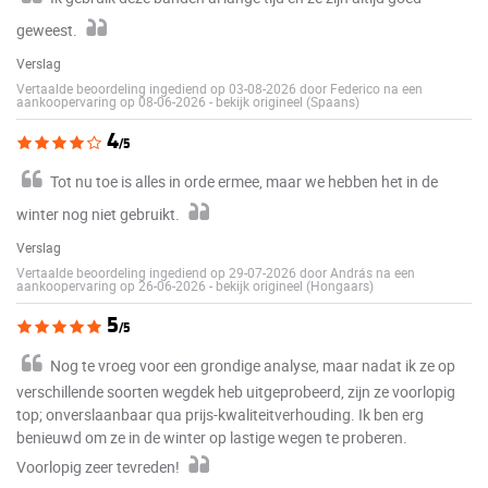
geweest.
Verslag
Vertaalde beoordeling ingediend op 03-08-2026 door Federico na een
aankoopervaring op 08-06-2026
-
bekijk origineel (Spaans)
4
/5
Tot nu toe is alles in orde ermee, maar we hebben het in de
winter nog niet gebruikt.
Verslag
Vertaalde beoordeling ingediend op 29-07-2026 door András na een
aankoopervaring op 26-06-2026
-
bekijk origineel (Hongaars)
5
/5
Nog te vroeg voor een grondige analyse, maar nadat ik ze op
verschillende soorten wegdek heb uitgeprobeerd, zijn ze voorlopig
top; onverslaanbaar qua prijs-kwaliteitverhouding. Ik ben erg
benieuwd om ze in de winter op lastige wegen te proberen.
Voorlopig zeer tevreden!