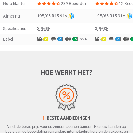
Nota klanten
239 Beoordeling
12 Beoo
195/65 R15 91V
195/65 R15 91V
Afmeting
Specificaties
3PMSF
3PMSF
Label
72 db
C
C
B
C
C
HOE WERKT HET?
1.
BESTE AANBIEDINGEN
Vindt de beste prijs voor duizenden soorten banden. Kies uw banden op
basis van de beoordeling van andere internetgebruikers en de vakpers, en