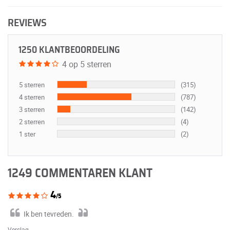
REVIEWS
1250 KLANTBEOORDELING
4 op 5 sterren
5 sterren
(315)
4 sterren
(787)
3 sterren
(142)
2 sterren
(4)
1 ster
(2)
1249 COMMENTAREN KLANT
4
/5
Ik ben tevreden.
Verslag