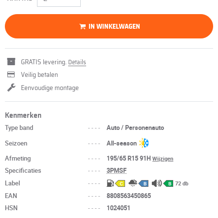
IN WINKELWAGEN
GRATIS levering.
Details
Veilig betalen
Eenvoudige montage
Kenmerken
Type band
----
Auto / Personenauto
Seizoen
----
All-season
Afmeting
----
195/65 R15 91H
Wijzigen
Specificaties
----
3PMSF
Label
----
72 db
C
B
B
EAN
----
8808563450865
HSN
----
1024051