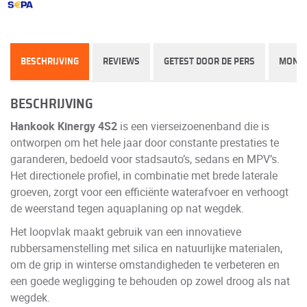
BESCHRIJVING
REVIEWS
GETEST DOOR DE PERS
MONT
BESCHRIJVING
Hankook Kinergy 4S2
is een vierseizoenenband die is
ontworpen om het hele jaar door constante prestaties te
garanderen, bedoeld voor stadsauto’s, sedans en MPV’s.
Het directionele profiel, in combinatie met brede laterale
groeven, zorgt voor een efficiënte waterafvoer en verhoogt
de weerstand tegen aquaplaning op nat wegdek.
Het loopvlak maakt gebruik van een innovatieve
rubbersamenstelling met silica en natuurlijke materialen,
om de grip in winterse omstandigheden te verbeteren en
een goede wegligging te behouden op zowel droog als nat
wegdek.