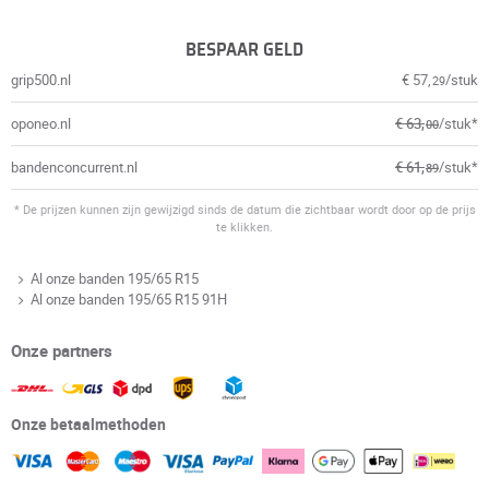
BESPAAR GELD
grip500.nl
€ 57,
/stuk
29
oponeo.nl
€ 63,
/stuk*
00
bandenconcurrent.nl
€ 61,
/stuk*
89
* De prijzen kunnen zijn gewijzigd sinds de datum die zichtbaar wordt door op de prijs
te klikken.
Al onze banden 195/65 R15
Al onze banden 195/65 R15 91H
Onze partners
Onze betaalmethoden