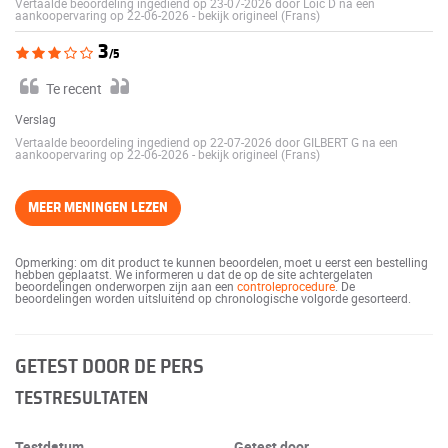
Vertaalde beoordeling ingediend op 23-07-2026 door Loïc D na een
aankoopervaring op 22-06-2026
-
bekijk origineel (Frans)
3
/5
Te recent
Verslag
Vertaalde beoordeling ingediend op 22-07-2026 door GILBERT G na een
aankoopervaring op 22-06-2026
-
bekijk origineel (Frans)
MEER MENINGEN LEZEN
Opmerking: om dit product te kunnen beoordelen, moet u eerst een bestelling
hebben geplaatst. We informeren u dat de op de site achtergelaten
beoordelingen onderworpen zijn aan een
controleprocedure
. De
beoordelingen worden uitsluitend op chronologische volgorde gesorteerd.
GETEST DOOR DE PERS
TESTRESULTATEN
Testdatum
Getest door