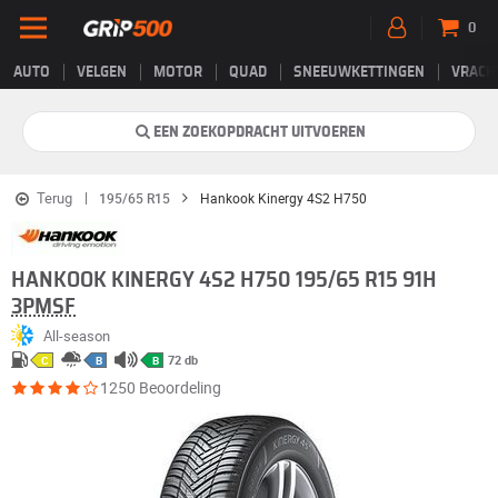
0
AUTO
VELGEN
MOTOR
QUAD
SNEEUWKETTINGEN
VRACH
EEN ZOEKOPDRACHT UITVOEREN
Terug
195/65 R15
Hankook Kinergy 4S2 H750
HANKOOK KINERGY 4S2 H750 195/65 R15 91H
3PMSF
All-season
72 db
C
B
B
1250 Beoordeling