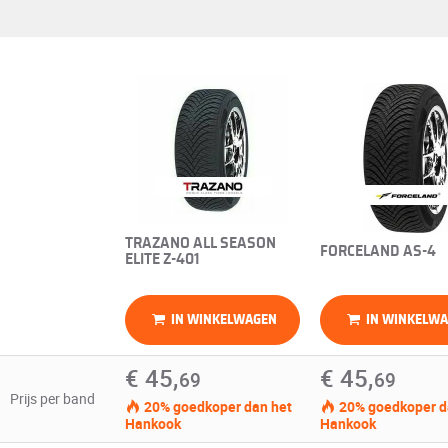
TRAZANO ALL SEASON
FORCELAND AS-4
ELITE Z-401
IN WINKELWAGEN
IN WINKELW
€ 45,
€ 45,
69
69
Prijs per band
20% goedkoper dan het
20% goedkoper d
Hankook
Hankook