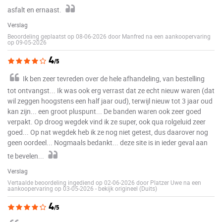
asfalt en ernaast.
Verslag
Beoordeling geplaatst op 08-06-2026 door Manfred na een aankoopervaring
op 09-05-2026
4
/5
Ik ben zeer tevreden over de hele afhandeling, van bestelling
tot ontvangst... Ik was ook erg verrast dat ze echt nieuw waren (dat
wil zeggen hoogstens een half jaar oud), terwijl nieuw tot 3 jaar oud
kan zijn... een groot pluspunt... De banden waren ook zeer goed
verpakt. Op droog wegdek vind ik ze super, ook qua rolgeluid zeer
goed... Op nat wegdek heb ik ze nog niet getest, dus daarover nog
geen oordeel... Nogmaals bedankt... deze site is in ieder geval aan
te bevelen...
Verslag
Vertaalde beoordeling ingediend op 02-06-2026 door Platzer Uwe na een
aankoopervaring op 03-05-2026
-
bekijk origineel (Duits)
4
/5