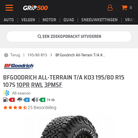
0
AUTO
VELGEN
MOTOR
QUAD
SNEEUWKETTINGEN
VRACH
EEN ZOEKOPDRACHT UITVOEREN
Terug
195/80 R15
BFGoodrich All-Terrain T/A KO3
BFGOODRICH ALL-TERRAIN T/A KO3 195/80 R15
107S
10PR
RWL
3PMSF
All-season
74 db
E
C
B
25 Beoordeling