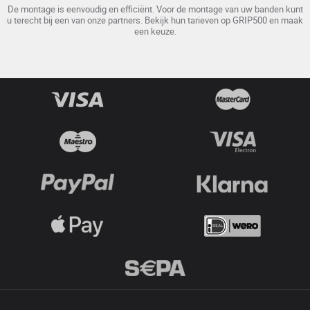
De montage is eenvoudig en efficiënt. Voor de montage van uw banden kunt
u terecht bij een van onze partners. Bekijk hun tarieven op GRIP500 en maak
een keuze.