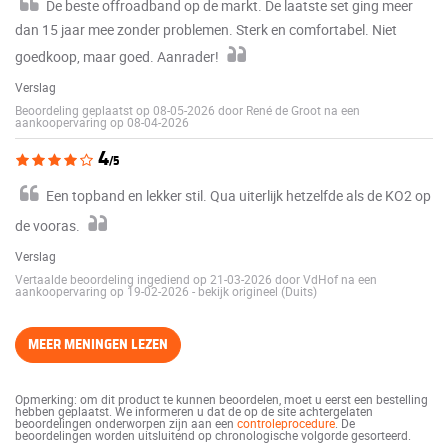
De beste offroadband op de markt. De laatste set ging meer
dan 15 jaar mee zonder problemen. Sterk en comfortabel. Niet
goedkoop, maar goed. Aanrader!
Verslag
Beoordeling geplaatst op 08-05-2026 door René de Groot na een
aankoopervaring op 08-04-2026
4
/5
Een topband en lekker stil. Qua uiterlijk hetzelfde als de KO2 op
de vooras.
Verslag
Vertaalde beoordeling ingediend op 21-03-2026 door VdHof na een
aankoopervaring op 19-02-2026
-
bekijk origineel (Duits)
MEER MENINGEN LEZEN
Opmerking: om dit product te kunnen beoordelen, moet u eerst een bestelling
hebben geplaatst. We informeren u dat de op de site achtergelaten
beoordelingen onderworpen zijn aan een
controleprocedure
. De
beoordelingen worden uitsluitend op chronologische volgorde gesorteerd.