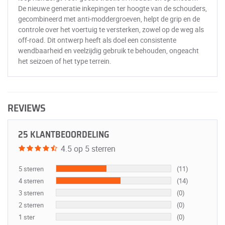
De nieuwe generatie inkepingen ter hoogte van de schouders,
gecombineerd met anti-moddergroeven, helpt de grip en de
controle over het voertuig te versterken, zowel op de weg als
off-road. Dit ontwerp heeft als doel een consistente
wendbaarheid en veelzijdig gebruik te behouden, ongeacht
het seizoen of het type terrein.
REVIEWS
25 KLANTBEOORDELING
4.5 op 5 sterren
5 sterren
(11)
4 sterren
(14)
3 sterren
(0)
2 sterren
(0)
1 ster
(0)