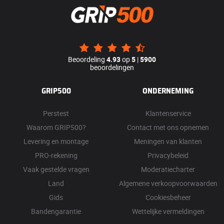
Beoordeling
4.93
op
5
|
5900
beoordelingen
GRIP500
ONDERNEMING
Perstest
Klantenservice
Waarom GRIP500?
Contact met ons opnemen
Levering en montage
Meningen van klanten
PRO-rekening
Privacybeleid
Vaak gestelde vragen
Moderatiecharter
Land
Algemene verkoopvoorwaarden
Gids
Cookiesbeheer
Bandengarantie
Wettelijke vermeldingen