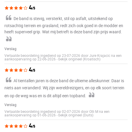
4
/5
De band is stevig, versterkt, stil op asfalt, uitstekend op
rotsachtig terrein en grasland, redt zich ook goed in de modder en
heeft superveel grip. Wat mij betreft is deze band zijn prijs waard.
Verslag
Vertaalde beoordeling ingediend op 23-07-2026 door Jure Krajacic na een
aankoopervaring op 22-06-2026
-
bekijk origineel (Kroatisch)
4
/5
Al tientallen jaren is deze band de ultieme alleskunner. Daar is
niets aan veranderd. Wij zijn wereldreizigers, en op elk soort terrein
en op de weg was en is dit altijd een topband.
Verslag
Vertaalde beoordeling ingediend op 02-07-2026 door Olli M na een
aankoopervaring op 01-06-2026
-
bekijk origineel (Duits)
4
/5