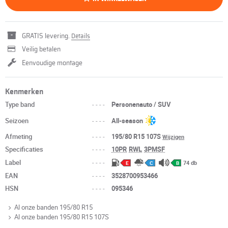
GRATIS levering.
Details
Veilig betalen
Eenvoudige montage
Kenmerken
Type band
----
Personenauto / SUV
Seizoen
----
All-season
Afmeting
----
195/80 R15 107S
Wijzigen
Specificaties
----
10PR
RWL
3PMSF
Label
----
74 db
E
C
B
EAN
----
3528700953466
HSN
----
095346
Al onze banden 195/80 R15
Al onze banden 195/80 R15 107S