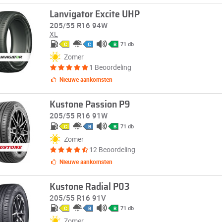
Lanvigator Excite UHP
205/55 R16 94W
XL
71 db
C
C
B
Zomer
1 Beoordeling
Nieuwe aankomsten
Kustone Passion P9
205/55 R16 91W
71 db
C
B
B
Zomer
12 Beoordeling
Nieuwe aankomsten
Kustone Radial P03
205/55 R16 91V
71 db
C
B
B
Zomer