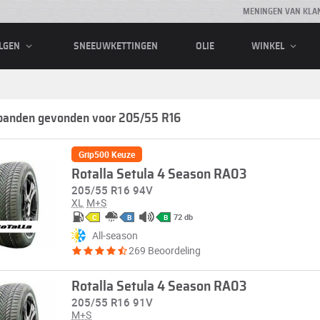
MENINGEN VAN KLA
SNEEUWKETTINGEN
OLIE
LGEN
WINKEL
banden gevonden voor 205/55 R16
Grip500 Keuze
Rotalla Setula 4 Season RA03
205/55 R16 94V
XL
M+S
72 db
C
B
B
All-season
269 Beoordeling
Rotalla Setula 4 Season RA03
205/55 R16 91V
M+S