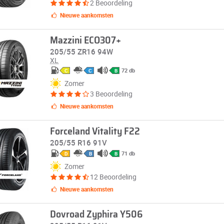
2 Beoordeling
Nieuwe aankomsten
Mazzini ECO307+
205/55 ZR16 94W
XL
72 db
C
C
B
Zomer
3 Beoordeling
Nieuwe aankomsten
Forceland Vitality F22
205/55 R16 91V
71 db
D
B
B
Zomer
12 Beoordeling
Nieuwe aankomsten
Dovroad Zyphira Y506