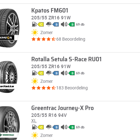
Kpatos FM601
205/55 ZR16 91W
69 db
C
B
B
Zomer
68 Beoordeling
Rotalla Setula S-Race RU01
205/55 ZR16 91W
69 db
C
B
B
Zomer
183 Beoordeling
Greentrac Journey-X Pro
205/55 R16 94V
XL
69 db
C
B
B
Zomer