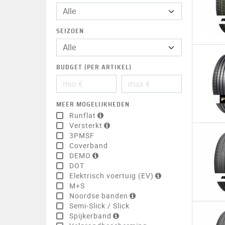
Alle
SEIZOEN
BUDGET (PER ARTIKEL)
MEER MOGELIJKHEDEN
Runflat
Versterkt
3PMSF
Coverband
DEMO
DOT
Elektrisch voertuig (EV)
M+S
Noordse banden
Semi-Slick / Slick
Spijkerband