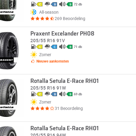
72 db
C
B
B
All-season
269 Beoordeling
Praxent Excelander PH08
205/55 R16 91V
71 db
C
C
B
Zomer
Nieuwe aankomsten
Rotalla Setula E-Race RH01
205/55 R16 91W
69 db
C
B
B
Zomer
31 Beoordeling
Rotalla Setula E-Race RH01
205/55 R16 94W