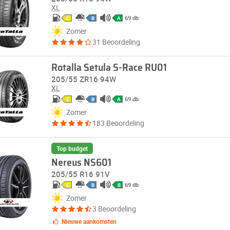
XL
69 db
C
B
A
Zomer
31 Beoordeling
Rotalla Setula S-Race RU01
205/55 ZR16 94W
XL
69 db
C
B
A
Zomer
183 Beoordeling
Top budget
Nereus NS601
205/55 R16 91V
69 db
C
B
B
Zomer
3 Beoordeling
Nieuwe aankomsten