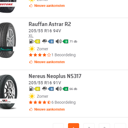
Nieuwe aankomsten
Rauffan Astrar R2
205/55 R16 94V
XL
71 db
C
B
B
Zomer
1 Beoordeling
Nieuwe aankomsten
Nereus Neoplus NS317
205/55 R16 91V
66 db
C
B
A
Zomer
6 Beoordeling
Nieuwe aankomsten