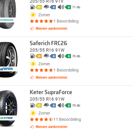
205/55 R16 91V
71 db
C
B
B
Zomer
1 Beoordeling
Nieuwe aankomsten
Saferich FRC26
205/55 R16 91W
70 db
D
B
B
Zomer
1 Beoordeling
Nieuwe aankomsten
Keter SupraForce
205/55 R16 91W
70 db
C
B
B
Zomer
11 Beoordeling
Nieuwe aankomsten