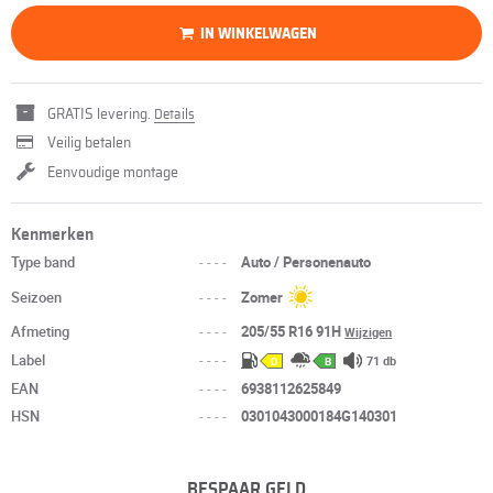
IN WINKELWAGEN
GRATIS levering.
Details
Veilig betalen
Eenvoudige montage
Kenmerken
Type band
----
Auto / Personenauto
Seizoen
----
Zomer
Afmeting
----
205/55 R16 91H
Wijzigen
Label
----
71 db
D
B
EAN
----
6938112625849
HSN
----
0301043000184G140301
BESPAAR GELD