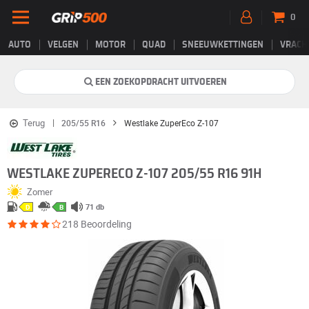
0
AUTO
VELGEN
MOTOR
QUAD
SNEEUWKETTINGEN
VRACH
EEN ZOEKOPDRACHT UITVOEREN
Terug
205/55 R16
Westlake ZuperEco Z-107
WESTLAKE ZUPERECO Z-107 205/55 R16 91H
Zomer
71 db
D
B
218 Beoordeling