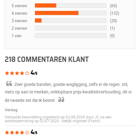
5 sterren
(65)
4 sterren
(132)
3 sterren
(20)
2 sterren
(1)
1 ster
(0)
218 COMMENTAREN KLANT
4
/5
Zeer goede banden, goede wegligging, zelfs in de regen, stil,
niets op aan te merken, onklopbare prijs-kwaliteitverhouding, dit is
de tweede set die ik bestel.
Verslag
Vertaalde beoordeling ingediend op 02-08-2026 door JC na een
aankoopervaring op 02-07-2026
-
bekijk origineel (Frans)
4
/5