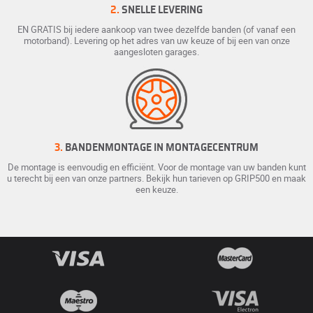
2.
SNELLE LEVERING
EN GRATIS bij iedere aankoop van twee dezelfde banden (of vanaf een
motorband). Levering op het adres van uw keuze of bij een van onze
aangesloten garages.
3.
BANDENMONTAGE IN MONTAGECENTRUM
De montage is eenvoudig en efficiënt. Voor de montage van uw banden kunt
u terecht bij een van onze partners. Bekijk hun tarieven op GRIP500 en maak
een keuze.