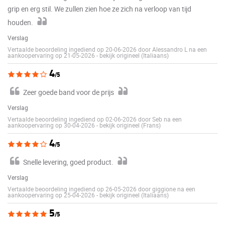
grip en erg stil. We zullen zien hoe ze zich na verloop van tijd
houden.
Verslag
Vertaalde beoordeling ingediend op 20-06-2026 door Alessandro L na een
aankoopervaring op 21-05-2026
-
bekijk origineel (Italiaans)
4
/5
Zeer goede band voor de prijs
Verslag
Vertaalde beoordeling ingediend op 02-06-2026 door Seb na een
aankoopervaring op 30-04-2026
-
bekijk origineel (Frans)
4
/5
Snelle levering, goed product.
Verslag
Vertaalde beoordeling ingediend op 26-05-2026 door giggione na een
aankoopervaring op 25-04-2026
-
bekijk origineel (Italiaans)
5
/5