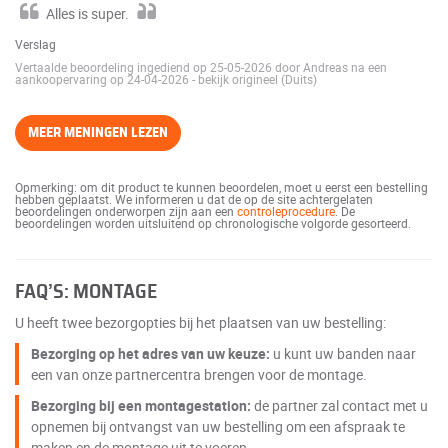
Alles is super.
Verslag
Vertaalde beoordeling ingediend op 25-05-2026 door Andreas na een
aankoopervaring op 24-04-2026
-
bekijk origineel (Duits)
MEER MENINGEN LEZEN
Opmerking: om dit product te kunnen beoordelen, moet u eerst een bestelling
hebben geplaatst. We informeren u dat de op de site achtergelaten
beoordelingen onderworpen zijn aan een
controleprocedure
. De
beoordelingen worden uitsluitend op chronologische volgorde gesorteerd.
FAQ’S: MONTAGE
U heeft twee bezorgopties bij het plaatsen van uw bestelling:
Bezorging op het adres van uw keuze:
u kunt uw banden naar
een van onze partnercentra brengen voor de montage.
Bezorging bij een montagestation:
de partner zal contact met u
opnemen bij ontvangst van uw bestelling om een afspraak te
maken en de montage uit te voeren.