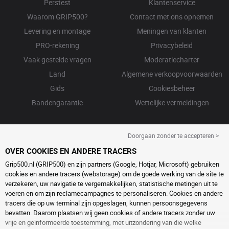
Perstest
Klantenservice
Waarom GRIP500?
Contact met ons opnemen
Levering en montage
Meningen van klanten
PRO-rekening
Privacybeleid
Vaak gestelde vragen
Moderatiecharter
Land
Algemene verkoopvoorwaarden
Gids
Cookiesbeheer
Bandengarantie
Wettelijke vermeldingen
Doorgaan zonder te accepteren >
OVER COOKIES EN ANDERE TRACERS
Grip500.nl (GRIP500) en zijn partners (Google, Hotjar, Microsoft) gebruiken
cookies en andere tracers (webstorage) om de goede werking van de site te
verzekeren, uw navigatie te vergemakkelijken, statistische metingen uit te
voeren en om zijn reclamecampagnes te personaliseren. Cookies en andere
tracers die op uw terminal zijn opgeslagen, kunnen persoonsgegevens
bevatten. Daarom plaatsen wij geen cookies of andere tracers zonder uw
vrije en geïnformeerde toestemming, met uitzondering van die welke