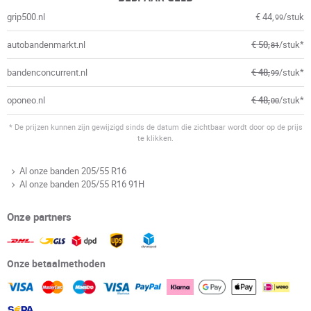
grip500.nl
€ 44,
/stuk
99
autobandenmarkt.nl
€ 50,
/stuk*
81
bandenconcurrent.nl
€ 48,
/stuk*
99
oponeo.nl
€ 48,
/stuk*
00
* De prijzen kunnen zijn gewijzigd sinds de datum die zichtbaar wordt door op de prijs
te klikken.
Al onze banden 205/55 R16
Al onze banden 205/55 R16 91H
Onze partners
Onze betaalmethoden