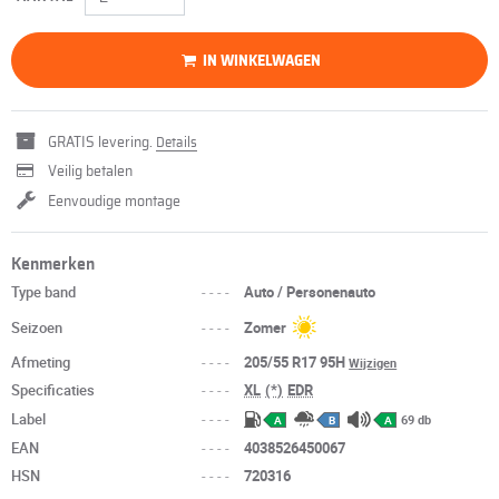
IN WINKELWAGEN
GRATIS levering.
Details
Veilig betalen
Eenvoudige montage
Kenmerken
Type band
----
Auto / Personenauto
Seizoen
----
Zomer
Afmeting
----
205/55 R17 95H
Wijzigen
Specificaties
----
XL
(*)
EDR
Label
----
69 db
A
B
A
EAN
----
4038526450067
HSN
----
720316