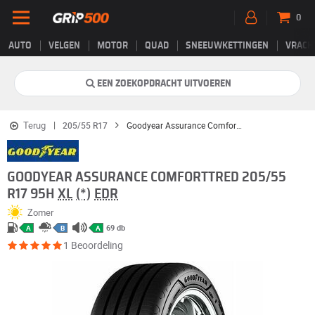
0
AUTO
VELGEN
MOTOR
QUAD
SNEEUWKETTINGEN
VRACH
EEN ZOEKOPDRACHT UITVOEREN
Terug
205/55 R17
Goodyear Assurance Comforttred
GOODYEAR ASSURANCE COMFORTTRED 205/55
R17 95H
XL
(*)
EDR
Zomer
69 db
A
B
A
1 Beoordeling