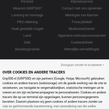
Perstest
Klantenservice
Waarom GRIP500?
Contact met ons opnemen
Levering en montage
Meningen van klanten
PRO-rekening
Privacybeleid
Vaak gestelde vragen
Moderatiecharter
Land
Algemene verkoopvoorwaarden
Gids
Cookiesbeheer
Bandengarantie
Wettelijke vermeldingen
Doorgaan zonder te accepteren >
OVER COOKIES EN ANDERE TRACERS
Grip500.nl (GRIP500) en zijn partners (Google, Hotjar, Microsoft) gebruiken
cookies en andere tracers (webstorage) om de goede werking van de site te
verzekeren, uw navigatie te vergemakkelijken, statistische metingen uit te
voeren en om zijn reclamecampagnes te personaliseren. Cookies en andere
tracers die op uw terminal zijn opgeslagen, kunnen persoonsgegevens
bevatten. Daarom plaatsen wij geen cookies of andere tracers zonder uw
vrije en geïnformeerde toestemming, met uitzondering van die welke