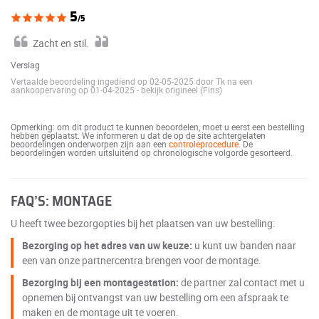
5
/5
Zacht en stil.
Verslag
Vertaalde beoordeling ingediend op 02-05-2025 door Tk na een
aankoopervaring op 01-04-2025
-
bekijk origineel (Fins)
Opmerking: om dit product te kunnen beoordelen, moet u eerst een bestelling
hebben geplaatst. We informeren u dat de op de site achtergelaten
beoordelingen onderworpen zijn aan een
controleprocedure
. De
beoordelingen worden uitsluitend op chronologische volgorde gesorteerd.
FAQ’S: MONTAGE
U heeft twee bezorgopties bij het plaatsen van uw bestelling:
Bezorging op het adres van uw keuze:
u kunt uw banden naar
een van onze partnercentra brengen voor de montage.
Bezorging bij een montagestation:
de partner zal contact met u
opnemen bij ontvangst van uw bestelling om een afspraak te
maken en de montage uit te voeren.