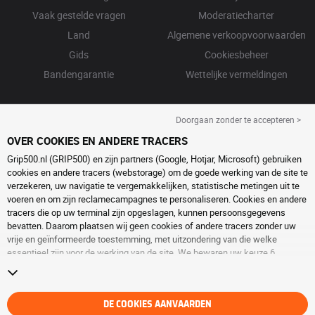
Vaak gestelde vragen
Moderatiecharter
Land
Algemene verkoopvoorwaarden
Gids
Cookiesbeheer
Bandengarantie
Wettelijke vermeldingen
Doorgaan zonder te accepteren >
OVER COOKIES EN ANDERE TRACERS
Grip500.nl (GRIP500) en zijn partners (Google, Hotjar, Microsoft) gebruiken
cookies en andere tracers (webstorage) om de goede werking van de site te
verzekeren, uw navigatie te vergemakkelijken, statistische metingen uit te
voeren en om zijn reclamecampagnes te personaliseren. Cookies en andere
tracers die op uw terminal zijn opgeslagen, kunnen persoonsgegevens
bevatten. Daarom plaatsen wij geen cookies of andere tracers zonder uw
vrije en geïnformeerde toestemming, met uitzondering van die welke
essentieel zijn voor de werking van de site. We bewaren uw keuze 6
maanden. U kunt uw toestemming op elk moment intrekken door naar de
pagina over
cookies en andere tracers
te gaan. U kunt ervoor kiezen om
verder te surfen zonder het deponeren van cookies of andere tracers te
aanvaarden. Weigering verhindert de toegang tot diensten niet GRIP500.
DE COOKIES AANVAARDEN