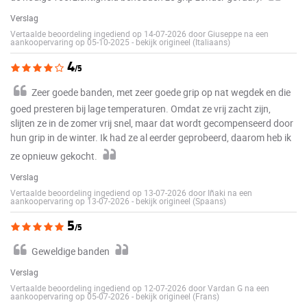
Verslag
Vertaalde beoordeling ingediend op 14-07-2026 door Giuseppe na een
aankoopervaring op 05-10-2025
-
bekijk origineel (Italiaans)
4
/5
Zeer goede banden, met zeer goede grip op nat wegdek en die
goed presteren bij lage temperaturen. Omdat ze vrij zacht zijn,
slijten ze in de zomer vrij snel, maar dat wordt gecompenseerd door
hun grip in de winter. Ik had ze al eerder geprobeerd, daarom heb ik
ze opnieuw gekocht.
Verslag
Vertaalde beoordeling ingediend op 13-07-2026 door Iñaki na een
aankoopervaring op 13-07-2026
-
bekijk origineel (Spaans)
5
/5
Geweldige banden
Verslag
Vertaalde beoordeling ingediend op 12-07-2026 door Vardan G na een
aankoopervaring op 05-07-2026
-
bekijk origineel (Frans)