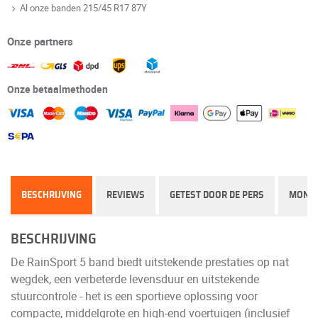
Al onze banden 215/45 R17 87Y
Onze partners
Onze betaalmethoden
BESCHRIJVING
REVIEWS
GETEST DOOR DE PERS
MONT
BESCHRIJVING
De RainSport 5 band biedt uitstekende prestaties op nat
wegdek, een verbeterde levensduur en uitstekende
stuurcontrole - het is een sportieve oplossing voor
compacte, middelgrote en high-end voertuigen (inclusief