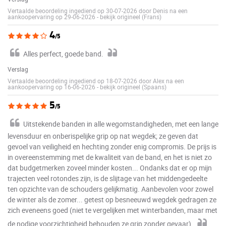
Vertaalde beoordeling ingediend op 30-07-2026 door Denis na een
aankoopervaring op 29-06-2026
-
bekijk origineel (Frans)
4
/5
Alles perfect, goede band.
Verslag
Vertaalde beoordeling ingediend op 18-07-2026 door Alex na een
aankoopervaring op 16-06-2026
-
bekijk origineel (Spaans)
5
/5
Uitstekende banden in alle wegomstandigheden, met een lange
levensduur en onberispelijke grip op nat wegdek; ze geven dat
gevoel van veiligheid en hechting zonder enig compromis. De prijs is
in overeenstemming met de kwaliteit van de band, en het is niet zo
dat budgetmerken zoveel minder kosten... Ondanks dat er op mijn
trajecten veel rotondes zijn, is de slijtage van het middengedeelte
ten opzichte van de schouders gelijkmatig. Aanbevolen voor zowel
de winter als de zomer... getest op besneeuwd wegdek gedragen ze
zich eveneens goed (niet te vergelijken met winterbanden, maar met
de nodige voorzichtigheid behouden ze grip zonder gevaar).