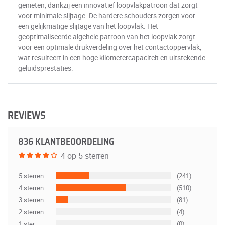
genieten, dankzij een innovatief loopvlakpatroon dat zorgt
voor minimale slijtage. De hardere schouders zorgen voor
een gelijkmatige slijtage van het loopvlak. Het
geoptimaliseerde algehele patroon van het loopvlak zorgt
voor een optimale drukverdeling over het contactoppervlak,
wat resulteert in een hoge kilometercapaciteit en uitstekende
geluidsprestaties.
REVIEWS
836 KLANTBEOORDELING
4 op 5 sterren
5 sterren
(241)
4 sterren
(510)
3 sterren
(81)
2 sterren
(4)
1 ster
(0)