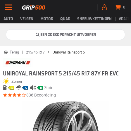
0
AUTO
VELGEN
MOTOR
QUAD
SNEEUWKETTINGEN
VRACH
EEN ZOEKOPDRACHT UITVOEREN
Terug
215/45 R17
Uniroyal Rainsport 5
UNIROYAL RAINSPORT 5 215/45 R17 87Y
FR
EVC
Zomer
71 db
C
A
B
836 Beoordeling