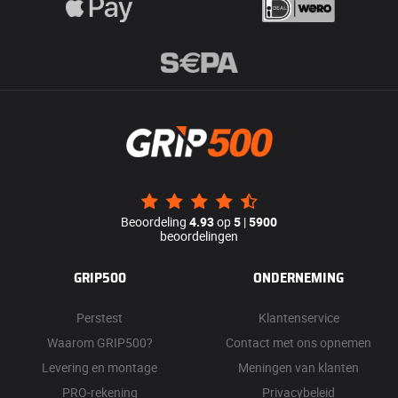
Beoordeling
4.93
op
5
|
5900
beoordelingen
GRIP500
ONDERNEMING
Perstest
Klantenservice
Waarom GRIP500?
Contact met ons opnemen
Levering en montage
Meningen van klanten
PRO-rekening
Privacybeleid