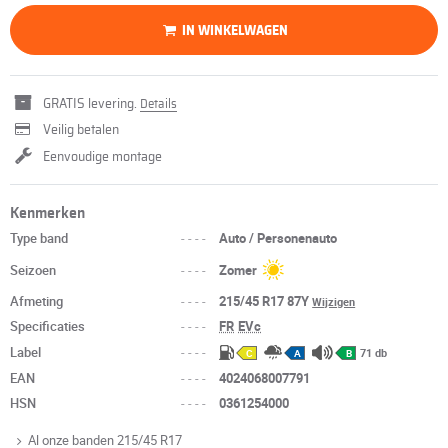
IN WINKELWAGEN
GRATIS levering.
Details
Veilig betalen
Eenvoudige montage
Kenmerken
Type band
----
Auto / Personenauto
Seizoen
----
Zomer
Afmeting
----
215/45 R17 87Y
Wijzigen
Specificaties
----
FR
EVc
Label
----
71 db
C
A
B
EAN
----
4024068007791
HSN
----
0361254000
Al onze banden 215/45 R17