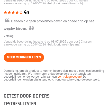
Vertaalde beoordeling ingediend op 07-07-2026 door Kiki na een
aankoopervaring op 07-06-2026
-
bekijk origineel (Kroatisch)
4
/5
Banden die geen problemen geven en goede grip op nat
wegdek bieden.
Verslag
Vertaalde beoordeling ingediend op 03-07-2026 door José C na een
aankoopervaring op 20-04-2026
-
bekijk origineel (Spaans)
MEER MENINGEN LEZEN
Opmerking: om dit product te kunnen beoordelen, moet u eerst een bestelling
hebben geplaatst. We informeren u dat de op de site achtergelaten
beoordelingen onderworpen zijn aan een
controleprocedure
. De
beoordelingen worden uitsluitend op chronologische volgorde gesorteerd.
GETEST DOOR DE PERS
TESTRESULTATEN