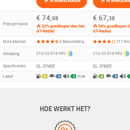
IN WINKELWAGEN
IN WINKELW
€ 74,
€ 67,
98
38
Prijs per band
22% goedkoper dan het
30% goedkoper d
GT-Radial
GT-Radial
Nota klanten
6 Beoordeling
215/55 R18 99V
215/55 R18 99V
Afmeting
Specificaties
XL
3PMSF
XL
3PMSF
Label
72 db
C
B
B
B
B
HOE WERKT HET?