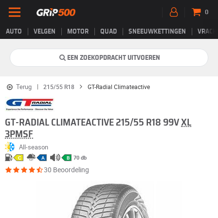
0
AUTO
VELGEN
MOTOR
QUAD
SNEEUWKETTINGEN
VRACH
EEN ZOEKOPDRACHT UITVOEREN
Terug
215/55 R18
GT-Radial Climateactive
GT-RADIAL CLIMATEACTIVE 215/55 R18 99V
XL
3PMSF
All-season
70 db
C
A
B
30 Beoordeling