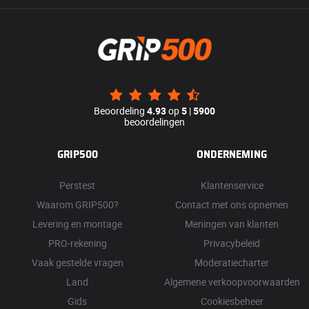
Beoordeling
4.93
op
5
|
5900
beoordelingen
GRIP500
ONDERNEMING
Perstest
Klantenservice
Waarom GRIP500?
Contact met ons opnemen
Levering en montage
Meningen van klanten
PRO-rekening
Privacybeleid
Vaak gestelde vragen
Moderatiecharter
Land
Algemene verkoopvoorwaarden
Gids
Cookiesbeheer