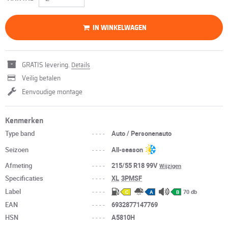
IN WINKELWAGEN
GRATIS levering.
Details
Veilig betalen
Eenvoudige montage
Kenmerken
Type band
----
Auto / Personenauto
Seizoen
----
All-season
Afmeting
----
215/55 R18 99V
Wijzigen
Specificaties
----
XL
3PMSF
Label
----
70 db
C
A
B
EAN
----
6932877147769
HSN
----
A5810H