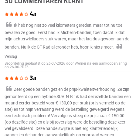
30 COMMENTAREN KLANT
4
/5
Ik heb nog niet zo veel kilometers gereden, maar tot nu toe
bevallen ze goed. Eerst had ik Michelin-banden; toen dacht ik dat
mijn achterwiellagers stuk waren, maar het lag dus gewoon aan de
banden. Nu ik de GT-Radial eronder heb, hoor ik niets meer.
Verslag
Beoordeling geplaatst op 26-07-2026 door Werner na een aankoopervaring
op 26-06-2026
3
/5
Zeer goede banden gezien de prijs-kwaliteitverhouding. Ze zijn
gemonteerd op een hybride SUV. N.B.: ik had dezezelfde banden een
maand eerder besteld voor € 130,00 per stuk (prijs vermeld op de
site) en tot mijn verrassing werd de bestelling geweigerd wegens
een technisch probleem! Vervolgens steeg de prijs naar € 150,00
(op dezelfde site) en als bij toverslag werd de bestelling deze keer
wel gevalideerd! Deze handelswijze is niet erg klantvriendelijk,
aangezien de banden aanvankelijk als op voorraad werden