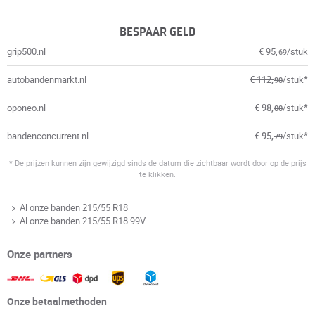
BESPAAR GELD
grip500.nl
€ 95,
/stuk
69
autobandenmarkt.nl
€ 112,
/stuk*
90
oponeo.nl
€ 98,
/stuk*
00
bandenconcurrent.nl
€ 95,
/stuk*
79
* De prijzen kunnen zijn gewijzigd sinds de datum die zichtbaar wordt door op de prijs
te klikken.
Al onze banden 215/55 R18
Al onze banden 215/55 R18 99V
Onze partners
Onze betaalmethoden