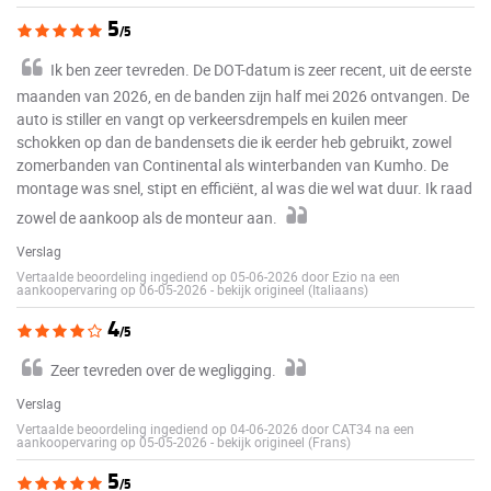
5
/5
Ik ben zeer tevreden. De DOT-datum is zeer recent, uit de eerste
maanden van 2026, en de banden zijn half mei 2026 ontvangen. De
auto is stiller en vangt op verkeersdrempels en kuilen meer
schokken op dan de bandensets die ik eerder heb gebruikt, zowel
zomerbanden van Continental als winterbanden van Kumho. De
montage was snel, stipt en efficiënt, al was die wel wat duur. Ik raad
zowel de aankoop als de monteur aan.
Verslag
Vertaalde beoordeling ingediend op 05-06-2026 door Ezio na een
aankoopervaring op 06-05-2026
-
bekijk origineel (Italiaans)
4
/5
Zeer tevreden over de wegligging.
Verslag
Vertaalde beoordeling ingediend op 04-06-2026 door CAT34 na een
aankoopervaring op 05-05-2026
-
bekijk origineel (Frans)
5
/5