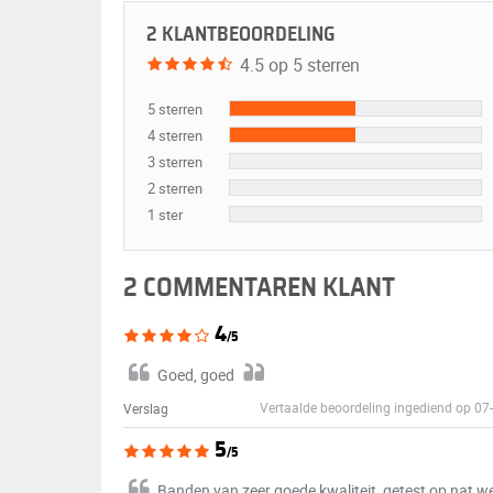
2 KLANTBEOORDELING
4.5 op 5 sterren
5 sterren
4 sterren
3 sterren
2 sterren
1 ster
2 COMMENTAREN KLANT
4
/5
Goed, goed
Vertaalde beoordeling ingediend op 0
Verslag
5
/5
Banden van zeer goede kwaliteit, getest op nat wegd