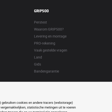
GRIP500
Perstest
Waarom GRIP500?
Levering en montage
PRO-rekening
Vaak gestelde vragen
Land
Gids
Bandengarantie
ft) gebruiken cookies en andere tracers (webstorage)
 vergemakkelijken, statistische metingen uit te voeren