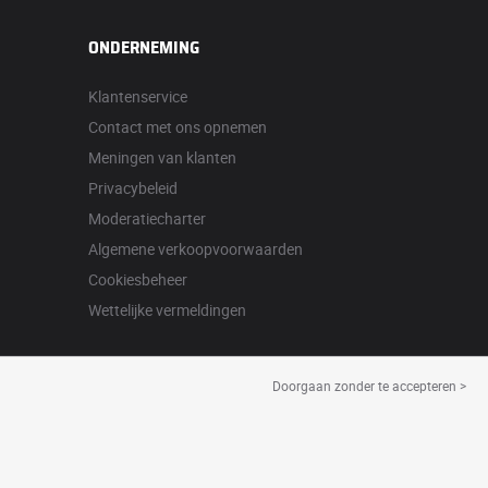
ONDERNEMING
Klantenservice
Contact met ons opnemen
Meningen van klanten
Privacybeleid
Moderatiecharter
Algemene verkoopvoorwaarden
Cookiesbeheer
Wettelijke vermeldingen
Doorgaan zonder te accepteren >