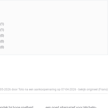
(1)
(1)
(0)
(0)
(0)
7-05-2026 door Toto na een aankoopervaring op 07-04-2026
-
bekijk origineel (Frans)
ek bij hoge snelheid............ een goed alternatief voor Michelin-