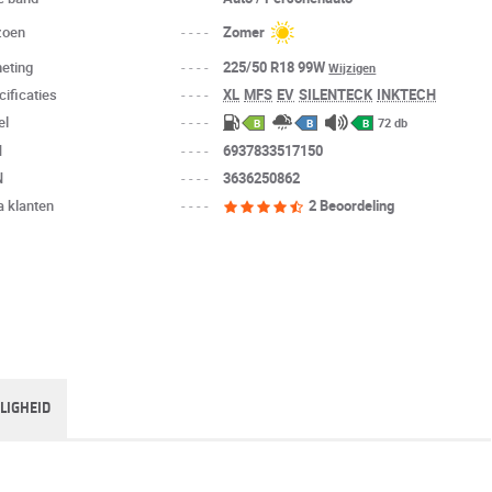
zoen
----
Zomer
eting
----
225/50 R18 99W
Wijzigen
cificaties
----
XL
MFS
EV
SILENTECK
INKTECH
el
----
72 db
B
B
B
N
----
6937833517150
N
----
3636250862
a klanten
----
2 Beoordeling
ILIGHEID