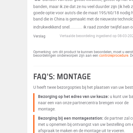
banden, maar ik zie dat ze nu veel duurder zijn (ik heb z
goede optie voor auto’s die de maat 195/60/18 nodig he
band die in China is gemaakt met de nieuwste technol
indrukwekkend snel........... ik raad zonder twijfel aan
Vertaalde beoordeling ingediend op 08-03-2
Verslag
Opmerking: om dit product te kunnen beoordelen, moet u eerst 
beoordelingen onderworpen zijn aan een
controleprocedure
. 
FAQ’S: MONTAGE
U heeft twee bezorgopties bij het plaatsen van uw beste
Bezorging op het adres van uw keuze:
u kunt uw b
naar een van onze partnercentra brengen voor de
montage.
Bezorging bij een montagestation:
de partner zal 
met u opnemen bij ontvangst van uw bestelling om 
afspraak te maken en de montage uit te voeren.