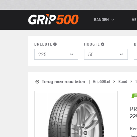
BANDEN
VE
BREEDTE
HOOGTE
D
Terug naar resultaten
Grip500.nl
Band
PR
22
Ke
Typ