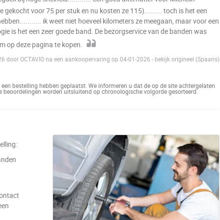
e gekocht voor 75 per stuk en nu kosten ze 115)......... toch is het een
bben........... ik weet niet hoeveel kilometers ze meegaan, maar voor een
ogie is het een zeer goede band. De bezorgservice van de banden was
 om op deze pagina te kopen.
026 door OCTAVIO na een aankoopervaring op 04-01-2026
-
bekijk origineel (Spaans)
een bestelling hebben geplaatst. We informeren u dat de op de site achtergelaten
De beoordelingen worden uitsluitend op chronologische volgorde gesorteerd.
lling:
anden
contact
een