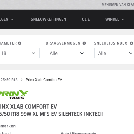
MENINGEN VAN KLA
SNEEUWKETTINGEN
OLIE
LGEN
WINKEL
IAMETER
DRAAGVERMOGEN
SNELHEIDSINDEX
225/50 R18
Prinx Xlab Comfort EV
INX XLAB COMFORT EV
5/50 R18 99W
XL
MFS
EV
SILENTECK
INKTECH
nmerken
e band
----
Auto / Personenauto