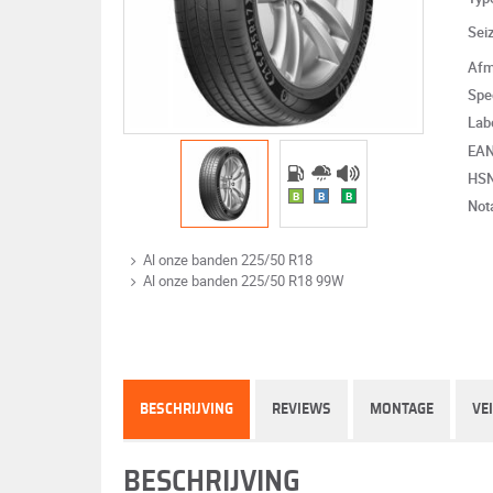
Sei
Afm
Spe
Lab
EA
HS
B
B
B
Not
Al onze banden 225/50 R18
Al onze banden 225/50 R18 99W
BESCHRIJVING
REVIEWS
MONTAGE
VE
BESCHRIJVING