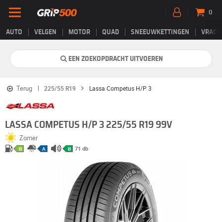
0
AUTO
VELGEN
MOTOR
QUAD
SNEEUWKETTINGEN
VRACH
EEN ZOEKOPDRACHT UITVOEREN
Terug
225/55 R19
Lassa Competus H/P 3
LASSA COMPETUS H/P 3 225/55 R19 99V
Zomer
71 db
B
A
B