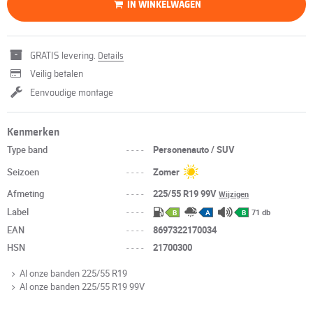
IN WINKELWAGEN
GRATIS levering.
Details
Veilig betalen
Eenvoudige montage
Kenmerken
Type band
----
Personenauto / SUV
Seizoen
----
Zomer
Afmeting
----
225/55 R19 99V
Wijzigen
Label
----
71 db
B
A
B
EAN
----
8697322170034
HSN
----
21700300
Al onze banden 225/55 R19
Al onze banden 225/55 R19 99V