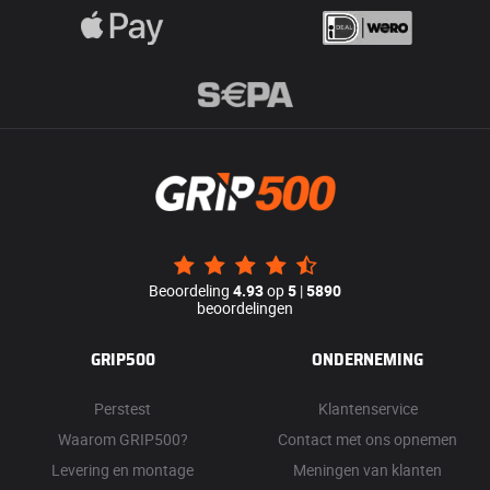
Beoordeling
4.93
op
5
|
5890
beoordelingen
GRIP500
ONDERNEMING
Perstest
Klantenservice
Waarom GRIP500?
Contact met ons opnemen
Levering en montage
Meningen van klanten