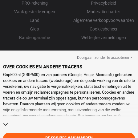
PRO-rekening
Privacybeleid
Vaak gestelde vragen
Moderatiecharter
Land
Algemene verkoopvoorwaarden
Gids
Cookiesbeheer
Bandengarantie
Wettelijke vermeldingen
Doorgaan zonder te accepteren >
OVER COOKIES EN ANDERE TRACERS
Grip500.nl (GRIP500) en zijn partners (Google, Hotjar, Microsoft) gebruiken
cookies en andere tracers (webstorage) om de goede werking van de site te
verzekeren, uw navigatie te vergemakkelijken, statistische metingen uit te
voeren en om zijn reclamecampagnes te personaliseren. Cookies en andere
tracers die op uw terminal zijn opgeslagen, kunnen persoonsgegevens
bevatten. Daarom plaatsen wij geen cookies of andere tracers zonder uw
vrije en geïnformeerde toestemming, met uitzondering van die welke
essentieel zijn voor de werking van de site. We bewaren uw keuze 6
maanden. U kunt uw toestemming op elk moment intrekken door naar de
pagina over
cookies en andere tracers
te gaan. U kunt ervoor kiezen om
verder te surfen zonder het deponeren van cookies of andere tracers te