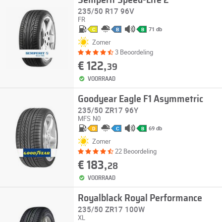
Semperit Speed-Life 2
235/50 R17 96V
FR
71 db
C
B
B
Zomer
3 Beoordeling
€ 122,
39
VOORRAAD
Goodyear Eagle F1 Asymmetric
235/50 ZR17 96Y
MFS
N0
69 db
D
C
B
Zomer
22 Beoordeling
€ 183,
28
VOORRAAD
Royalblack Royal Performance
235/50 ZR17 100W
XL