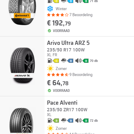
71 db
C
D
B
Winter
7 Beoordeling
€ 192,
79
VOORRAAD
Arivo Ultra ARZ 5
235/50 R17 100W
XL
FR
70 db
C
B
B
Zomer
9 Beoordeling
€ 64,
78
VOORRAAD
Pace Alventi
235/50 ZR17 100W
XL
72 db
B
B
B
Zomer