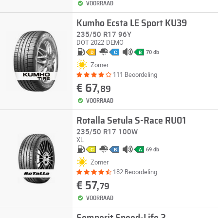
VOORRAAD
Kumho Ecsta LE Sport KU39
235/50 R17 96Y
DOT 2022
DEMO
70 db
D
C
B
Zomer
111 Beoordeling
€ 67,
89
VOORRAAD
Rotalla Setula S-Race RU01
235/50 R17 100W
XL
69 db
C
B
A
Zomer
182 Beoordeling
€ 57,
79
VOORRAAD