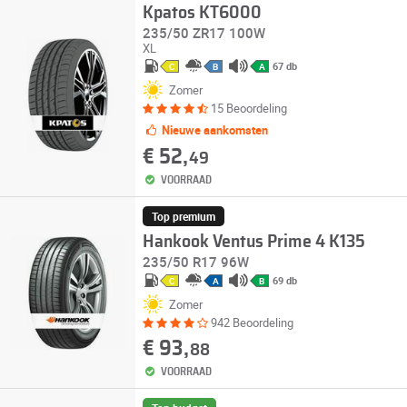
Kpatos KT6000
235/50 ZR17 100W
XL
67 db
C
B
A
Zomer
15 Beoordeling
Nieuwe aankomsten
€ 52,
49
VOORRAAD
Top premium
Hankook Ventus Prime 4 K135
235/50 R17 96W
69 db
C
A
B
Zomer
942 Beoordeling
€ 93,
88
VOORRAAD