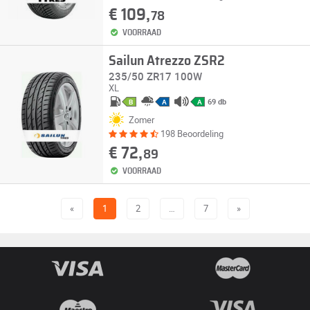
€ 109,
78
VOORRAAD
Sailun Atrezzo ZSR2
235/50 ZR17 100W
XL
69 db
B
A
A
Zomer
198 Beoordeling
€ 72,
89
VOORRAAD
«
1
2
…
7
»