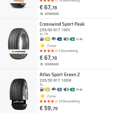
14 Beoordeling
€ 67,
78
VOORRAAD
Crosswind Sport Peak
235/50 R17 100Y
XL
FR
72 db
C
A
B
Zomer
9 Beoordeling
€ 67,
78
VOORRAAD
Atlas Sport Green 2
235/50 R17 100W
XL
70 db
C
B
B
Zomer
24 Beoordeling
€ 59,
79