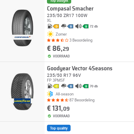
Top budget
Compasal Smacher
235/50 ZR17 100W
XL
72 db
D
B
B
Zomer
3 Beoordeling
€ 86,
29
VOORRAAD
Goodyear Vector 4Seasons
235/50 R17 96V
FP
3PMSF
70 db
C
B
B
All-season
87 Beoordeling
€ 131,
09
VOORRAAD
Top quality