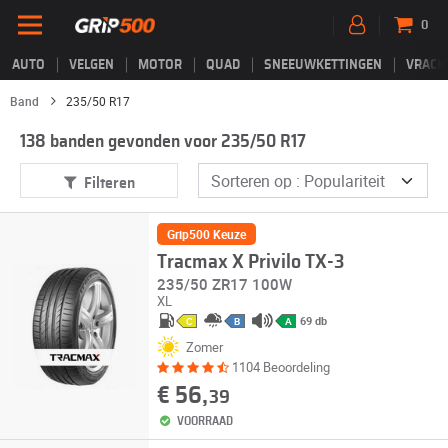
0
AUTO
VELGEN
MOTOR
QUAD
SNEEUWKETTINGEN
VRACH
Band
235/50 R17
138 banden gevonden voor 235/50 R17
Filteren
Grip500 Keuze
Tracmax X Privilo TX-3
235/50 ZR17 100W
XL
69 db
C
B
A
Zomer
1104 Beoordeling
€ 56,
39
VOORRAAD