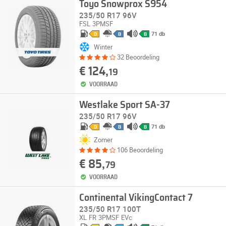
Toyo Snowprox S954
235/50 R17 96V
FSL
3PMSF
71 db
D
B
B
Winter
32 Beoordeling
€ 124,
19
VOORRAAD
Westlake Sport SA-37
235/50 R17 96V
71 db
D
B
B
Zomer
106 Beoordeling
€ 85,
79
VOORRAAD
Continental VikingContact 7
235/50 R17 100T
XL
FR
3PMSF
EVc