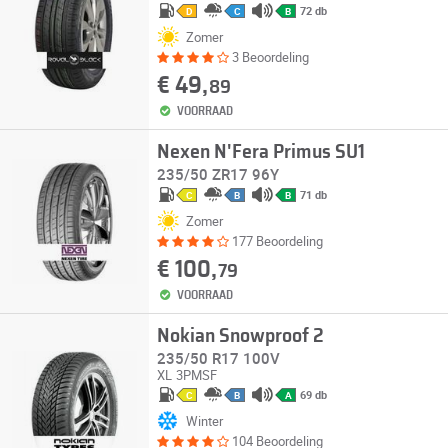
72 db
D
C
B
Zomer
3 Beoordeling
€ 49,
89
VOORRAAD
Nexen N'Fera Primus SU1
235/50 ZR17 96Y
71 db
C
B
B
Zomer
177 Beoordeling
€ 100,
79
VOORRAAD
Nokian Snowproof 2
235/50 R17 100V
XL
3PMSF
69 db
C
B
A
Winter
104 Beoordeling