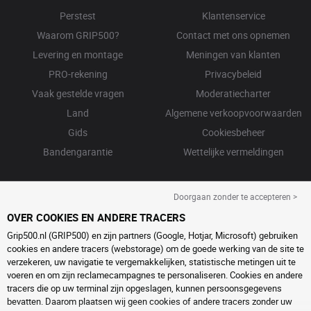
Perstest
Klantenservice
Waarom GRIP500?
Contact met ons opnemen
Levering en montage
Meningen van klanten
PRO-rekening
Privacybeleid
Vaak gestelde vragen
Moderatiecharter
Land
Algemene verkoopvoorwaarden
Gids
Cookiesbeheer
Bandengarantie
Wettelijke vermeldingen
Doorgaan zonder te accepteren >
OVER COOKIES EN ANDERE TRACERS
Grip500.nl (GRIP500) en zijn partners (Google, Hotjar, Microsoft) gebruiken
cookies en andere tracers (webstorage) om de goede werking van de site te
verzekeren, uw navigatie te vergemakkelijken, statistische metingen uit te
voeren en om zijn reclamecampagnes te personaliseren. Cookies en andere
tracers die op uw terminal zijn opgeslagen, kunnen persoonsgegevens
bevatten. Daarom plaatsen wij geen cookies of andere tracers zonder uw