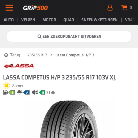
0
AUTO
VELGEN
MOTOR
QUAD
SNEEUWKETTINGEN
VRACH
EEN ZOEKOPDRACHT UITVOEREN
Terug
235/55 R17
Lassa Competus H/P 3
LASSA COMPETUS H/P 3 235/55 R17 103V
XL
Zomer
71 db
B
A
B