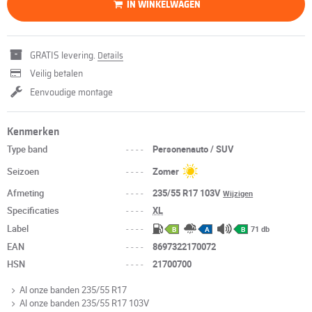
IN WINKELWAGEN
GRATIS levering.
Details
Veilig betalen
Eenvoudige montage
Kenmerken
Type band
----
Personenauto / SUV
Seizoen
----
Zomer
Afmeting
----
235/55 R17 103V
Wijzigen
Specificaties
----
XL
Label
----
71 db
B
A
B
EAN
----
8697322170072
HSN
----
21700700
Al onze banden 235/55 R17
Al onze banden 235/55 R17 103V