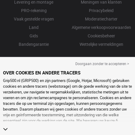
Levering en montage
Meningen van klanten
PRO-rekening
Privacybeleid
Vaak gestelde vragen
Moderatiecharter
Land
Algemene verkoopvoorwaarden
Gids
Cookiesbeheer
Bandengarantie
Wettelijke vermeldingen
Doorgaan zonder te accepteren >
OVER COOKIES EN ANDERE TRACERS
Grip500.nl (GRIP500) en zijn partners (Google, Hotjar, Microsoft) gebruiken
cookies en andere tracers (webstorage) om de goede werking van de site te
verzekeren, uw navigatie te vergemakkelijken, statistische metingen uit te
voeren en om zijn reclamecampagnes te personaliseren. Cookies en andere
tracers die op uw terminal zijn opgeslagen, kunnen persoonsgegevens
bevatten. Daarom plaatsen wij geen cookies of andere tracers zonder uw
vrije en geïnformeerde toestemming, met uitzondering van die welke
essentieel zijn voor de werking van de site. We bewaren uw keuze 6
maanden. U kunt uw toestemming op elk moment intrekken door naar de
pagina over
cookies en andere tracers
te gaan. U kunt ervoor kiezen om