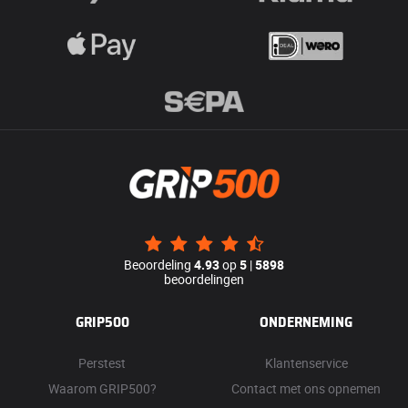
Beoordeling
4.93
op
5
|
5898
beoordelingen
GRIP500
ONDERNEMING
Perstest
Klantenservice
Waarom GRIP500?
Contact met ons opnemen