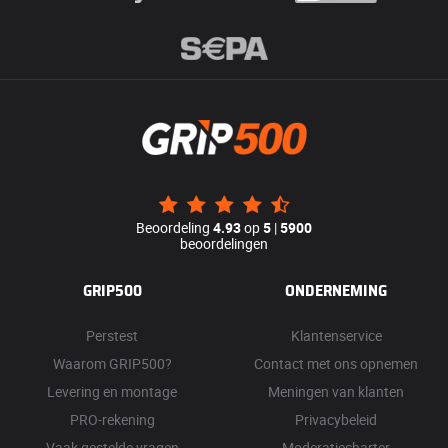
Beoordeling
4.93
op
5
|
5900
beoordelingen
GRIP500
ONDERNEMING
Perstest
Klantenservice
Waarom GRIP500?
Contact met ons opnemen
Levering en montage
Meningen van klanten
PRO-rekening
Privacybeleid
Vaak gestelde vragen
Moderatiecharter