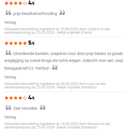
4
/5
prijs-kwaliteitverhouding
Verslag
Vertaalde beoordeling ingediend op 25-06-2026 door routard na een
aankoopervaring op 25-05-2026
-
bekijk origineel (Frans)
5
/5
Uitstekende banden, soepel en voor deze prijs bieden ze goede
wegligging op zowel droge als natte wegen. Gekocht voor een Jeep
Renegade MY23. Perfect!
Verslag
Vertaalde beoordeling ingediend op 24-06-2026 door Luca na een
aankoopervaring op 22-05-2026
-
bekijk origineel (Italiaans)
4
/5
Zeer tevreden
Verslag
Vertaalde beoordeling ingediend op 14-06-2026 door Simone na een
aankoopervaring op 15-05-2026
-
bekijk origineel (Italiaans)