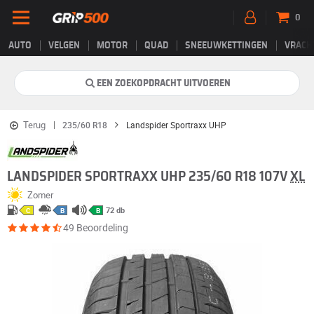
0
AUTO
VELGEN
MOTOR
QUAD
SNEEUWKETTINGEN
VRACH
EEN ZOEKOPDRACHT UITVOEREN
Terug
235/60 R18
Landspider Sportraxx UHP
LANDSPIDER SPORTRAXX UHP 235/60 R18 107V
XL
Zomer
72 db
C
B
B
49 Beoordeling