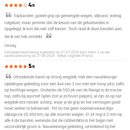
4
/5
Topbanden, goede grip op gemengde wegen, slijtvast, weinig
rolgeluid, maar jammer dat de keuze van de geluidsindex is
opgelegd; ik kon die niet zelf kiezen. Toch raad ik deze banden aan,
die ik net heb ontdekt.
Verslag
Vertaalde beoordeling ingediend op 21-07-2026 door Alain S na een
aankoopervaring op 21-06-2026
-
bekijk origineel (Frans)
5
/5
Uitstekende band op droog wegdek, met een nauwkeurige
zijdelingse geleiding voor een 4x4 van 3 ton met een hoop pk's, zelfs
op bochtige wegen. Ondanks de 550 pk van de Range is de tractie
top, zelfs bij sportief rijden (tot je ze hoort piepen), al zijn ze op nat
wegdek iets minder scherp, waar je de grip en het vermogen goed
moet weten te beheersen. Tot nu toe geen noemenswaardige
slijtage na 20.000 km, op alle soorten wegen. Er zit nog 6,5 mm op
alle 4 de banden, wetende dat de rubberdikte in het begin niet
uitzonderlijk groot is. Nauwkeurige geleiding, uitstekend bij het