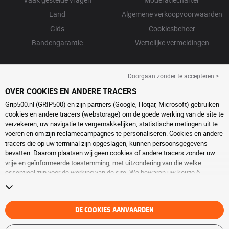
Land
Algemene verkoopvoorwaarden
Gids
Cookiesbeheer
Bandengarantie
Wettelijke vermeldingen
Doorgaan zonder te accepteren >
OVER COOKIES EN ANDERE TRACERS
Grip500.nl (GRIP500) en zijn partners (Google, Hotjar, Microsoft) gebruiken
cookies en andere tracers (webstorage) om de goede werking van de site te
verzekeren, uw navigatie te vergemakkelijken, statistische metingen uit te
voeren en om zijn reclamecampagnes te personaliseren. Cookies en andere
tracers die op uw terminal zijn opgeslagen, kunnen persoonsgegevens
bevatten. Daarom plaatsen wij geen cookies of andere tracers zonder uw
vrije en geïnformeerde toestemming, met uitzondering van die welke
essentieel zijn voor de werking van de site. We bewaren uw keuze 6
maanden. U kunt uw toestemming op elk moment intrekken door naar de
pagina over
cookies en andere tracers
te gaan. U kunt ervoor kiezen om
verder te surfen zonder het deponeren van cookies of andere tracers te
aanvaarden. Weigering verhindert de toegang tot diensten niet GRIP500.
DE COOKIES AANVAARDEN
Voor meer informatie,
bezoek de cookies en andere tracers
pagina.