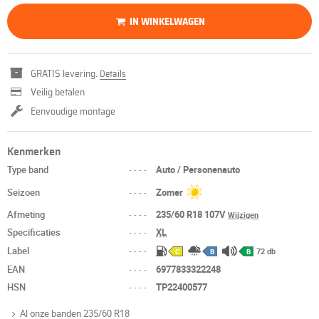
IN WINKELWAGEN
GRATIS levering.
Details
Veilig betalen
Eenvoudige montage
Kenmerken
Type band
----
Auto / Personenauto
Seizoen
----
Zomer
Afmeting
----
235/60 R18 107V
Wijzigen
Specificaties
----
XL
Label
----
72 db
C
B
B
EAN
----
6977833322248
HSN
----
TP22400577
Al onze banden 235/60 R18