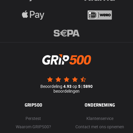
Beoordeling
4.93
op
5
|
5890
beoordelingen
GRIP500
ONDERNEMING
Perstest
Klantenservice
Waarom GRIP500?
Contact met ons opnemen