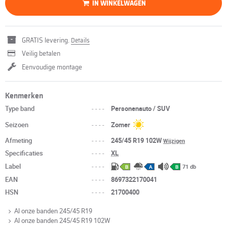
IN WINKELWAGEN
GRATIS levering.
Details
Veilig betalen
Eenvoudige montage
Kenmerken
Type band
----
Personenauto / SUV
Seizoen
----
Zomer
Afmeting
----
245/45 R19 102W
Wijzigen
Specificaties
----
XL
Label
----
71 db
B
A
B
EAN
----
8697322170041
HSN
----
21700400
Al onze banden 245/45 R19
Al onze banden 245/45 R19 102W