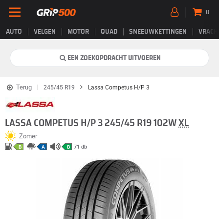
0
AUTO
VELGEN
MOTOR
QUAD
SNEEUWKETTINGEN
VRACH
EEN ZOEKOPDRACHT UITVOEREN
Terug
245/45 R19
Lassa Competus H/P 3
LASSA COMPETUS H/P 3 245/45 R19 102W
XL
Zomer
71 db
B
A
B