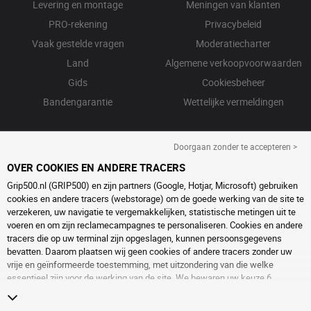
Levering en montage
Meningen van klanten
PRO-rekening
Privacybeleid
Vaak gestelde vragen
Moderatiecharter
Land
Algemene verkoopvoorwaarden
Gids
Cookiesbeheer
Bandengarantie
Wettelijke vermeldingen
Doorgaan zonder te accepteren >
OVER COOKIES EN ANDERE TRACERS
Grip500.nl (GRIP500) en zijn partners (Google, Hotjar, Microsoft) gebruiken
cookies en andere tracers (webstorage) om de goede werking van de site te
verzekeren, uw navigatie te vergemakkelijken, statistische metingen uit te
voeren en om zijn reclamecampagnes te personaliseren. Cookies en andere
tracers die op uw terminal zijn opgeslagen, kunnen persoonsgegevens
bevatten. Daarom plaatsen wij geen cookies of andere tracers zonder uw
vrije en geïnformeerde toestemming, met uitzondering van die welke
essentieel zijn voor de werking van de site. We bewaren uw keuze 6
maanden. U kunt uw toestemming op elk moment intrekken door naar de
pagina over
cookies en andere tracers
te gaan. U kunt ervoor kiezen om