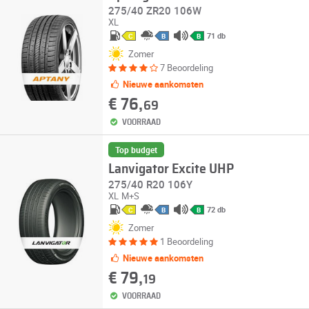
275/40 ZR20 106W
XL
71 db
C
B
B
Zomer
7 Beoordeling
Nieuwe aankomsten
€ 76,
69
VOORRAAD
Top budget
Lanvigator Excite UHP
275/40 R20 106Y
XL
M+S
72 db
C
B
B
Zomer
1 Beoordeling
Nieuwe aankomsten
€ 79,
19
VOORRAAD