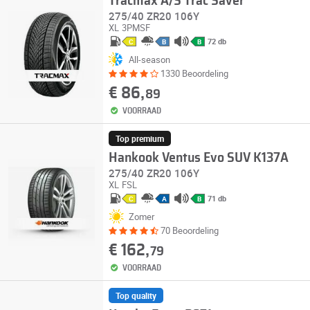
Tracmax A/S Trac Saver
275/40 ZR20 106Y
XL
3PMSF
72 db
C
B
B
All-season
1330 Beoordeling
€ 86,
89
VOORRAAD
Top premium
Hankook Ventus Evo SUV K137A
275/40 ZR20 106Y
XL
FSL
71 db
C
A
B
Zomer
70 Beoordeling
€ 162,
79
VOORRAAD
Top quality