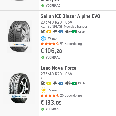
VOORRAAD
Sailun ICE Blazer Alpine EVO
275/40 R20 106V
XL
FSL
3PMSF
Noordse banden
72 db
D
B
B
Winter
91 Beoordeling
€ 106,
28
VOORRAAD
Leao Nova-Force
275/40 R20 106V
XL
73 db
C
B
B
Zomer
26 Beoordeling
€ 133,
09
VOORRAAD