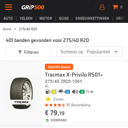
0
AUTO
VELGEN
MOTOR
QUAD
SNEEUWKETTINGEN
VRACH
Band
275/40 R20
401 banden gevonden voor 275/40 R20
Filteren
Grip500 Keuze
Tracmax X-Privilo RS01+
275/40 ZR20 106Y
XL
72 db
C
C
B
Zomer
85 Beoordeling
€ 79,
19
VOORRAAD