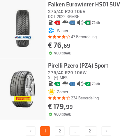
Falken Eurowinter HS01 SUV
275/40 R20 106V
DOT 2022
3PMSF
73 db
E
B
B
Winter
47 Beoordeling
€ 76,
69
VOORRAAD
Pirelli Pzero (PZ4) Sport
275/40 R20 106W
XL
(*)
MFS
70 db
A
B
A
Zomer
234 Beoordeling
€ 179,
99
VOORRAAD
«
1
2
…
21
»