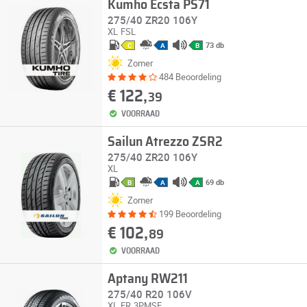
Kumho Ecsta PS71
275/40 ZR20 106Y
XL
FSL
73 db
C
A
B
Zomer
484 Beoordeling
€ 122,
39
VOORRAAD
Sailun Atrezzo ZSR2
275/40 ZR20 106Y
XL
69 db
B
A
A
Zomer
199 Beoordeling
€ 102,
89
VOORRAAD
Aptany RW211
275/40 R20 106V
XL
FR
3PMSF