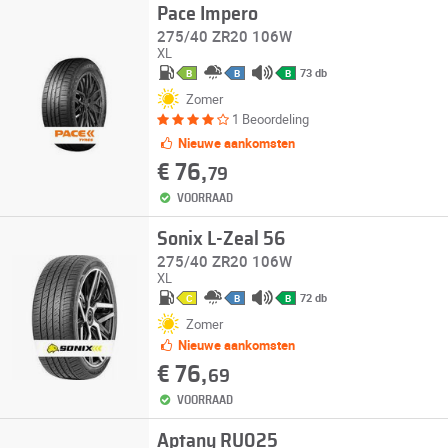
Pace Impero
275/40 ZR20 106W
XL
73 db
B
B
B
Zomer
1 Beoordeling
Nieuwe aankomsten
€ 76,
79
VOORRAAD
Sonix L-Zeal 56
275/40 ZR20 106W
XL
72 db
C
B
B
Zomer
Nieuwe aankomsten
€ 76,
69
VOORRAAD
Aptany RU025