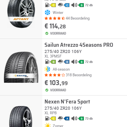
72 db
C
C
B
Winter
44 Beoordeling
€ 114,
28
VOORRAAD
Sailun Atrezzo 4Seasons PRO
275/40 ZR20 106Y
XL
3PMSF
72 db
B
B
B
All-season
318 Beoordeling
€ 103,
99
VOORRAAD
Nexen N'Fera Sport
275/40 ZR20 106Y
XL
RPB
73 db
C
A
B
Zomer