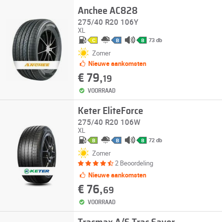
Anchee AC828
275/40 R20 106Y
XL
73 db
C
B
B
Zomer
Nieuwe aankomsten
€ 79,
19
VOORRAAD
Keter EliteForce
275/40 R20 106W
XL
72 db
B
B
B
Zomer
2 Beoordeling
Nieuwe aankomsten
€ 76,
69
VOORRAAD