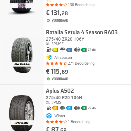
130 Beoordeling
€ 131,
28
VOORRAAD
Rotalla Setula 4 Season RA03
275/40 ZR20 106Y
XL
3PMSF
72 db
C
B
B
All-season
271 Beoordeling
€ 115,
69
VOORRAAD
Aplus A502
275/40 R20 106H
XL
3PMSF
73 db
D
D
B
Winter
1 Beoordeling
€ 87,
69