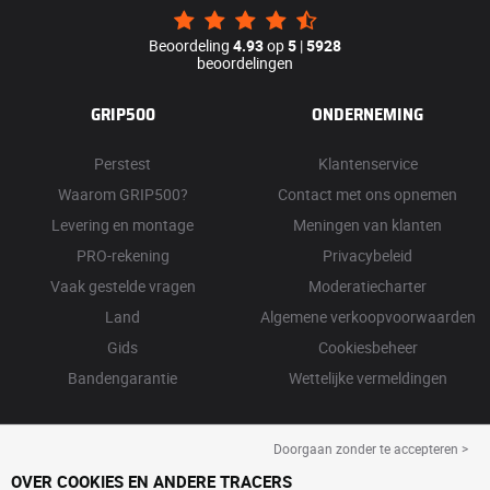
Beoordeling
4.93
op
5
|
5928
beoordelingen
GRIP500
ONDERNEMING
Perstest
Klantenservice
Waarom GRIP500?
Contact met ons opnemen
Levering en montage
Meningen van klanten
PRO-rekening
Privacybeleid
Vaak gestelde vragen
Moderatiecharter
Land
Algemene verkoopvoorwaarden
Gids
Cookiesbeheer
Bandengarantie
Wettelijke vermeldingen
Doorgaan zonder te accepteren >
OVER COOKIES EN ANDERE TRACERS