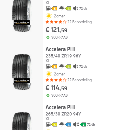
XL
72 db
E
C
Zomer
22 Beoordeling
€ 121,
59
VOORRAAD
Accelera PHI
235/40 ZR19 96Y
XL
72 db
E
C
Zomer
22 Beoordeling
€ 114,
59
VOORRAAD
Accelera PHI
265/30 ZR20 94Y
XL
72 db
C
C
B