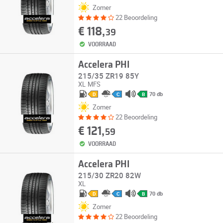
Zomer
22 Beoordeling
€ 118,
39
VOORRAAD
Accelera PHI
215/35 ZR19 85Y
XL
MFS
70 db
D
C
B
Zomer
22 Beoordeling
€ 121,
59
VOORRAAD
Accelera PHI
215/30 ZR20 82W
XL
70 db
D
C
B
Zomer
22 Beoordeling