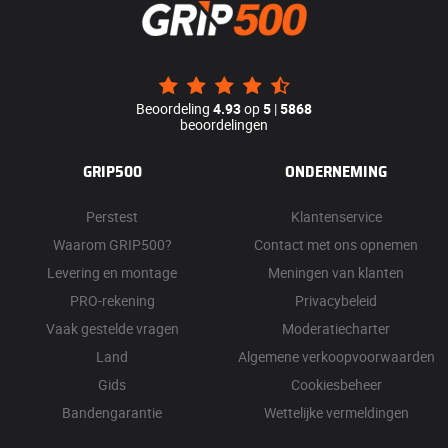
Beoordeling
4.93
op
5
|
5868
beoordelingen
GRIP500
ONDERNEMING
Perstest
Klantenservice
Waarom GRIP500?
Contact met ons opnemen
Levering en montage
Meningen van klanten
PRO-rekening
Privacybeleid
Vaak gestelde vragen
Moderatiecharter
Land
Algemene verkoopvoorwaarden
Gids
Cookiesbeheer
Bandengarantie
Wettelijke vermeldingen