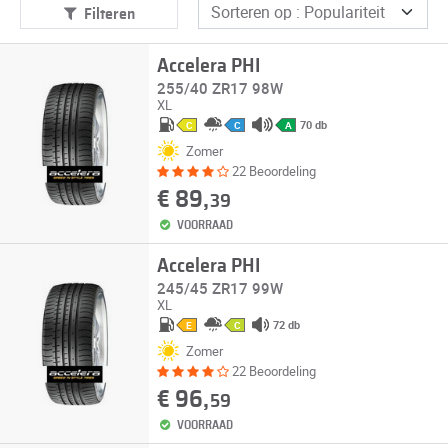
Filteren
Accelera PHI
255/40 ZR17 98W
XL
70 db
C
C
A
Zomer
22 Beoordeling
€ 89,
39
VOORRAAD
Accelera PHI
245/45 ZR17 99W
XL
72 db
E
C
Zomer
22 Beoordeling
€ 96,
59
VOORRAAD