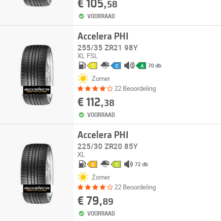
€ 105,
58
VOORRAAD
Accelera PHI
255/35 ZR21 98Y
XL
FSL
70 db
C
C
A
Zomer
22 Beoordeling
€ 112,
38
VOORRAAD
Accelera PHI
225/30 ZR20 85Y
XL
72 db
E
C
Zomer
22 Beoordeling
€ 79,
89
VOORRAAD