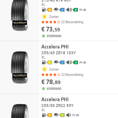
215/40 R19 90Y
XL
70 db
D
C
B
Zomer
22 Beoordeling
€ 73,
59
VOORRAAD
Accelera PHI
255/45 ZR18 103Y
XL
70 db
C
C
A
Zomer
22 Beoordeling
€ 78,
89
VOORRAAD
Accelera PHI
255/30 ZR22 95Y
XL
72 db
E
C