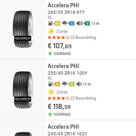
Accelera PHI
265/35 ZR18 97Y
XL
72 db
C
C
B
Zomer
22 Beoordeling
€ 107,
69
VOORRAAD
Accelera PHI
255/40 ZR19 100Y
XL
72 db
E
C
Zomer
22 Beoordeling
€ 118,
59
VOORRAAD
Accelera PHI
245/45 ZR19 102Y