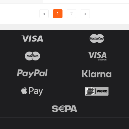
«
1
2
»