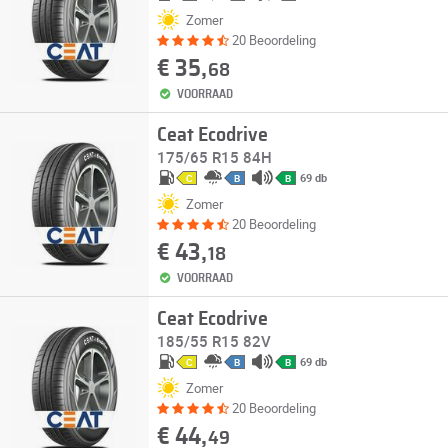
Zomer
20 Beoordeling
€ 35,
68
VOORRAAD
Ceat Ecodrive
175/65 R15 84H
69 db
C
B
B
Zomer
20 Beoordeling
€ 43,
18
VOORRAAD
Ceat Ecodrive
185/55 R15 82V
69 db
C
B
B
Zomer
20 Beoordeling
€ 44,
49