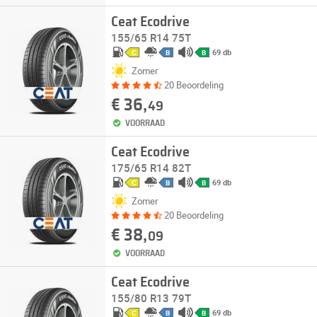
Ceat Ecodrive
155/65 R14 75T
69 db
C
B
B
Zomer
20 Beoordeling
€ 36,
49
VOORRAAD
Ceat Ecodrive
175/65 R14 82T
69 db
C
B
B
Zomer
20 Beoordeling
€ 38,
09
VOORRAAD
Ceat Ecodrive
155/80 R13 79T
69 db
C
B
B