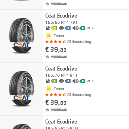
VOORRAAD
Ceat Ecodrive
165/65 R14 79T
69 db
C
B
B
Zomer
20 Beoordeling
€ 39,
89
VOORRAAD
Ceat Ecodrive
165/70 R14 81T
69 db
B
B
B
Zomer
20 Beoordeling
€ 39,
89
VOORRAAD
Ceat Ecodrive
195/65 R15 91H