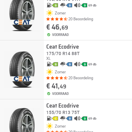
69 db
B
B
B
Zomer
20 Beoordeling
€ 46,
69
VOORRAAD
Ceat Ecodrive
175/70 R14 88T
XL
69 db
B
B
B
Zomer
20 Beoordeling
€ 41,
49
VOORRAAD
Ceat Ecodrive
155/70 R13 75T
69 db
C
B
B
Zomer