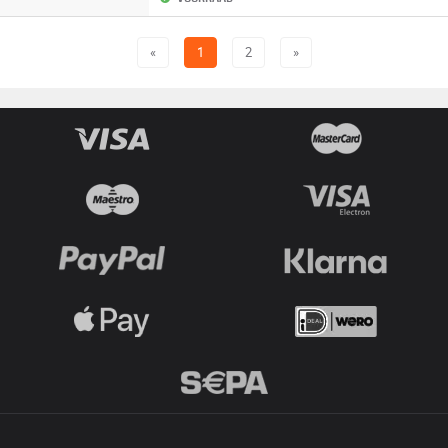
«
1
2
»