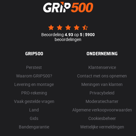
Beoordeling
4.93
op
5
|
5900
beoordelingen
GRIP500
ONDERNEMING
Perstest
Klantenservice
Waarom GRIP500?
Contact met ons opnemen
Levering en montage
Meningen van klanten
PRO-rekening
Privacybeleid
Vaak gestelde vragen
Moderatiecharter
Land
Algemene verkoopvoorwaarden
Gids
Cookiesbeheer
Bandengarantie
Wettelijke vermeldingen