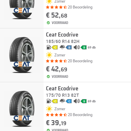
Zomer
20 Beoordeling
€ 52,
68
VOORRAAD
Ceat Ecodrive
185/60 R14 82H
69 db
C
B
B
Zomer
20 Beoordeling
€ 42,
69
VOORRAAD
Ceat Ecodrive
175/70 R13 82T
69 db
C
C
B
Zomer
20 Beoordeling
€ 39,
19
VOORRAAD