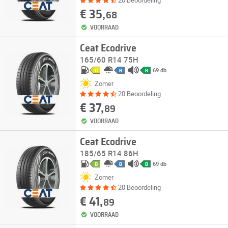
20 Beoordeling
€ 35,
68
VOORRAAD
Ceat Ecodrive
165/60 R14 75H
69 db
C
B
B
Zomer
20 Beoordeling
€ 37,
89
VOORRAAD
Ceat Ecodrive
185/65 R14 86H
69 db
B
B
B
Zomer
20 Beoordeling
€ 41,
89
VOORRAAD