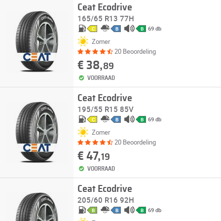
Ceat Ecodrive
165/65 R13 77H
69 db
C
B
B
Zomer
20 Beoordeling
€ 38,
89
VOORRAAD
Ceat Ecodrive
195/55 R15 85V
69 db
C
B
B
Zomer
20 Beoordeling
€ 47,
19
VOORRAAD
Ceat Ecodrive
205/60 R16 92H
69 db
B
B
B