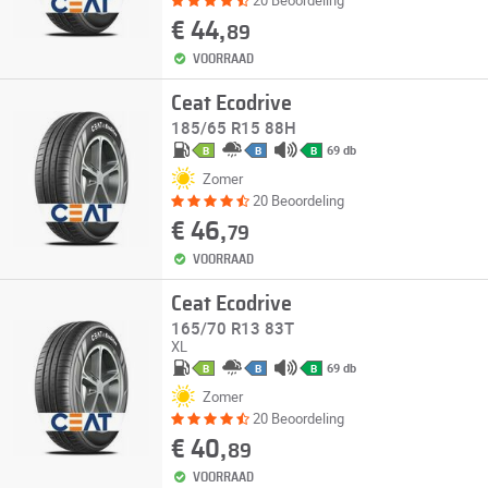
20 Beoordeling
€ 44,
89
VOORRAAD
Ceat Ecodrive
185/65 R15 88H
69 db
B
B
B
Zomer
20 Beoordeling
€ 46,
79
VOORRAAD
Ceat Ecodrive
165/70 R13 83T
XL
69 db
B
B
B
Zomer
20 Beoordeling
€ 40,
89
VOORRAAD