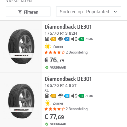
3 RESULTATEN
Filteren
Diamondback DE301
175/70 R13 82H
70 db
D
C
B
Zomer
2 Beoordeling
€ 76,
79
VOORRAAD
Diamondback DE301
165/70 R14 85T
XL
71 db
D
D
B
Zomer
2 Beoordeling
€ 77,
69
VOORRAAD