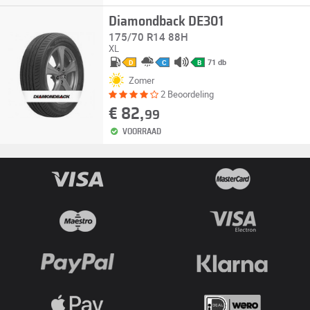
Diamondback DE301
175/70 R14 88H
XL
71 db
D
C
B
Zomer
2 Beoordeling
€ 82,
99
VOORRAAD