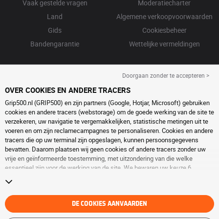
Vaak gestelde vragen
Moderatiecharter
Land
Algemene verkoopvoorwaarden
Gids
Cookiesbeheer
Bandengarantie
Wettelijke vermeldingen
Doorgaan zonder te accepteren >
OVER COOKIES EN ANDERE TRACERS
Grip500.nl (GRIP500) en zijn partners (Google, Hotjar, Microsoft) gebruiken
cookies en andere tracers (webstorage) om de goede werking van de site te
verzekeren, uw navigatie te vergemakkelijken, statistische metingen uit te
voeren en om zijn reclamecampagnes te personaliseren. Cookies en andere
tracers die op uw terminal zijn opgeslagen, kunnen persoonsgegevens
bevatten. Daarom plaatsen wij geen cookies of andere tracers zonder uw
vrije en geïnformeerde toestemming, met uitzondering van die welke
essentieel zijn voor de werking van de site. We bewaren uw keuze 6
maanden. U kunt uw toestemming op elk moment intrekken door naar de
pagina over
cookies en andere tracers
te gaan. U kunt ervoor kiezen om
verder te surfen zonder het deponeren van cookies of andere tracers te
aanvaarden. Weigering verhindert de toegang tot diensten niet GRIP500.
DE COOKIES AANVAARDEN
Voor meer informatie,
bezoek de cookies en andere tracers
pagina.