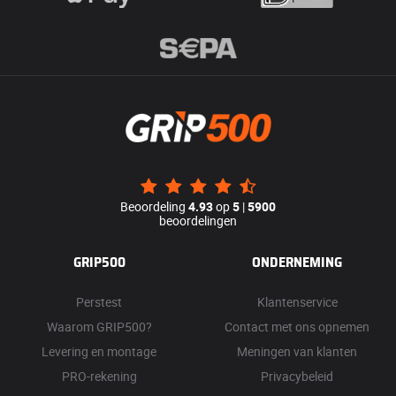
Beoordeling
4.93
op
5
|
5900
beoordelingen
GRIP500
ONDERNEMING
Perstest
Klantenservice
Waarom GRIP500?
Contact met ons opnemen
Levering en montage
Meningen van klanten
PRO-rekening
Privacybeleid