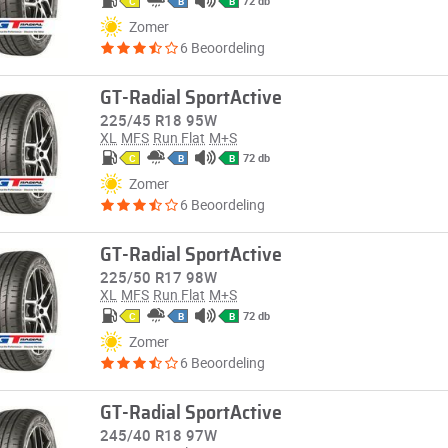
72 db
C
B
B
Zomer
6 Beoordeling
GT-Radial SportActive
225/45 R18 95W
XL
MFS
Run Flat
M+S
72 db
C
B
B
Zomer
6 Beoordeling
GT-Radial SportActive
225/50 R17 98W
XL
MFS
Run Flat
M+S
72 db
C
B
B
Zomer
6 Beoordeling
GT-Radial SportActive
245/40 R18 97W