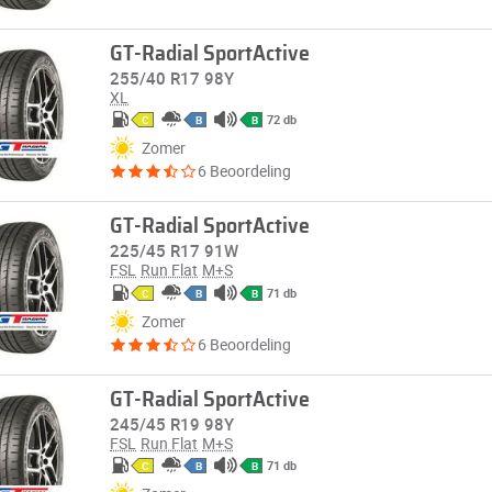
GT-Radial SportActive
255/40 R17 98Y
XL
72 db
C
B
B
Zomer
6 Beoordeling
GT-Radial SportActive
225/45 R17 91W
FSL
Run Flat
M+S
71 db
C
B
B
Zomer
6 Beoordeling
GT-Radial SportActive
245/45 R19 98Y
FSL
Run Flat
M+S
71 db
C
B
B