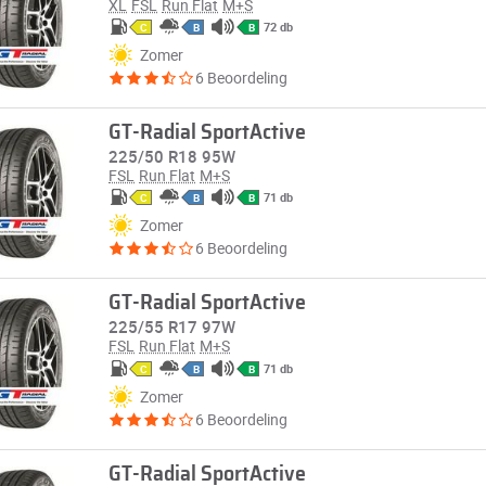
XL
FSL
Run Flat
M+S
72 db
C
B
B
Zomer
6 Beoordeling
GT-Radial SportActive
225/50 R18 95W
FSL
Run Flat
M+S
71 db
C
B
B
Zomer
6 Beoordeling
GT-Radial SportActive
225/55 R17 97W
FSL
Run Flat
M+S
71 db
C
B
B
Zomer
6 Beoordeling
GT-Radial SportActive