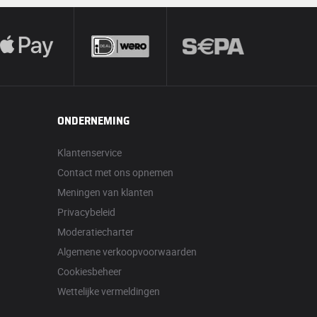
ONDERNEMING
Klantenservice
Contact met ons opnemen
Meningen van klanten
Privacybeleid
Moderatiecharter
Algemene verkoopvoorwaarden
Cookiesbeheer
Wettelijke vermeldingen