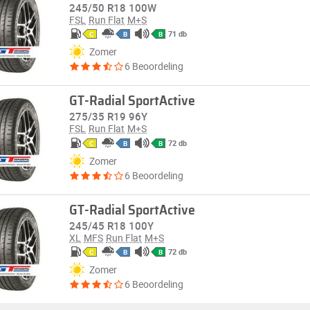
245/50 R18 100W
FSL
Run Flat
M+S
71 db
C
B
B
Zomer
6 Beoordeling
GT-Radial SportActive
275/35 R19 96Y
FSL
Run Flat
M+S
72 db
C
B
B
Zomer
6 Beoordeling
GT-Radial SportActive
245/45 R18 100Y
XL
MFS
Run Flat
M+S
72 db
C
B
B
Zomer
6 Beoordeling