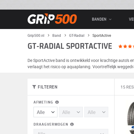
BANDEN
VE
Grip500.nl
Band
GT-Radial
SportActive
GT-RADIAL SPORTACTIVE
De SportActive band is ontwikkeld voor krachtige auto's en
verlaagt het risico op aquaplaning. Voortreffelijk wegged
15 RE
FILTEREN
AFMETING
DRAAGVERMOGEN