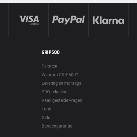
GRIP500
Perstest
Waarom GRIP500?
Levering en montage
PRO-rekening
Vaak gestelde vragen
Land
Gids
Bandengarantie