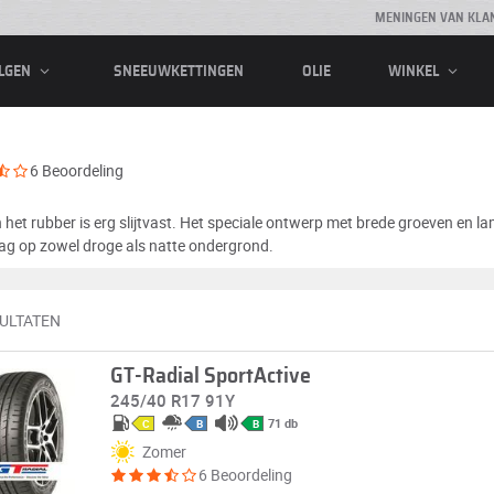
MENINGEN VAN KLA
SNEEUWKETTINGEN
OLIE
LGEN
WINKEL
6 Beoordeling
 het rubber is erg slijtvast. Het speciale ontwerp met brede groeven en la
rag op zowel droge als natte ondergrond.
SULTATEN
GT-Radial SportActive
245/40 R17 91Y
71 db
C
B
B
Zomer
6 Beoordeling