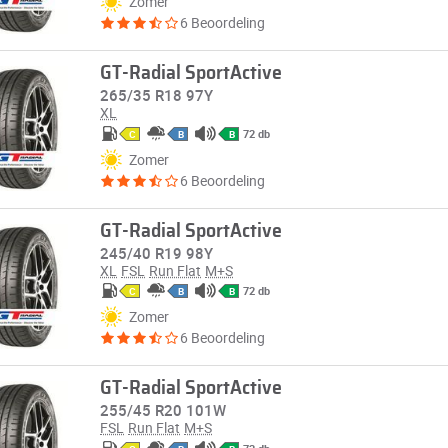
Zomer
6 Beoordeling
GT-Radial SportActive
265/35 R18 97Y
XL
72 db
C
B
B
Zomer
6 Beoordeling
GT-Radial SportActive
245/40 R19 98Y
XL
FSL
Run Flat
M+S
72 db
C
B
B
Zomer
6 Beoordeling
GT-Radial SportActive
255/45 R20 101W
FSL
Run Flat
M+S