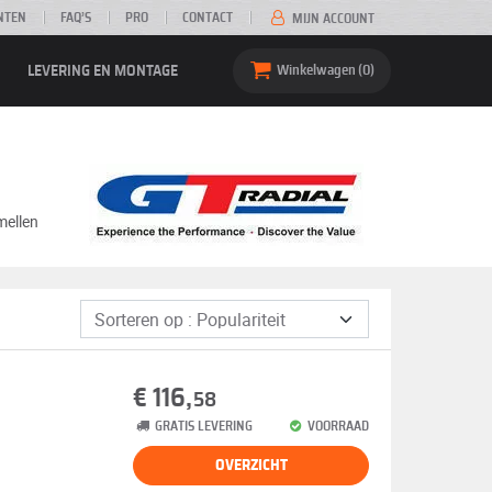
NTEN
FAQ’S
PRO
CONTACT
MIJN ACCOUNT
LEVERING EN MONTAGE
Winkelwagen
0
mellen
€ 116,
58
GRATIS LEVERING
VOORRAAD
OVERZICHT