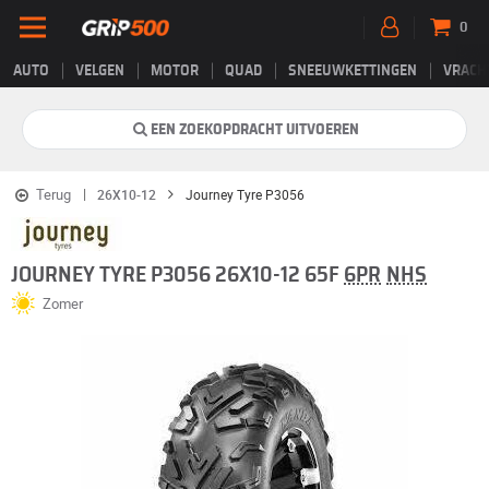
0
AUTO
VELGEN
MOTOR
QUAD
SNEEUWKETTINGEN
VRACH
EEN ZOEKOPDRACHT UITVOEREN
Terug
26X10-12
Journey Tyre P3056
JOURNEY TYRE P3056 26X10-12 65F
6PR
NHS
Zomer