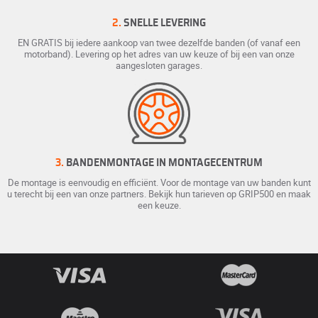
2.
SNELLE LEVERING
EN GRATIS bij iedere aankoop van twee dezelfde banden (of vanaf een
motorband). Levering op het adres van uw keuze of bij een van onze
aangesloten garages.
3.
BANDENMONTAGE IN MONTAGECENTRUM
De montage is eenvoudig en efficiënt. Voor de montage van uw banden kunt
u terecht bij een van onze partners. Bekijk hun tarieven op GRIP500 en maak
een keuze.