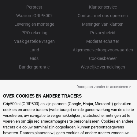
Perstest
Klantenservice
Waarom GRIP500?
Contact met ons opnemen
Levering en montage
Meningen van klanten
PRO-rekening
Privacybeleid
Vaak gestelde vragen
Moderatiecharter
Land
Algemene verkoopvoorwaarden
Gids
Cookiesbeheer
Bandengarantie
Wettelijke vermeldingen
Doorgaan zonder te accepteren >
OVER COOKIES EN ANDERE TRACERS
Grip500.nl (GRIP500) en zijn partners (Google, Hotjar, Microsoft) gebruiken
cookies en andere tracers (webstorage) om de goede werking van de site te
verzekeren, uw navigatie te vergemakkelijken, statistische metingen uit te
voeren en om zijn reclamecampagnes te personaliseren. Cookies en andere
tracers die op uw terminal zijn opgeslagen, kunnen persoonsgegevens
bevatten. Daarom plaatsen wij geen cookies of andere tracers zonder uw