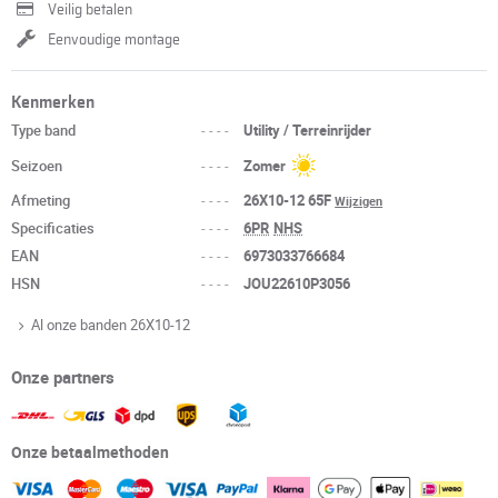
Veilig betalen
Eenvoudige montage
Kenmerken
Type band
----
Utility / Terreinrijder
Seizoen
----
Zomer
Afmeting
----
26X10-12 65F
Wijzigen
Specificaties
----
6PR
NHS
EAN
----
6973033766684
HSN
----
JOU22610P3056
Al onze banden 26X10-12
Onze partners
Onze betaalmethoden