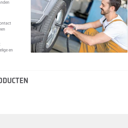
anden
contact
een
t
elige en
RODUCTEN