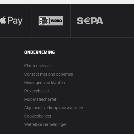
ONDERNEMING
Klantenservice
Contact met ons opnemen
Meningen van klanten
Privacybeleid
Moderatiecharter
Algemene verkoopvoorwaarden
Cookiesbeheer
Wettelijke vermeldingen