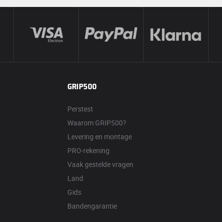
GRIP500
Perstest
Waarom GRIP500?
Levering en montage
PRO-rekening
Vaak gestelde vragen
Land
Gids
Bandengarantie