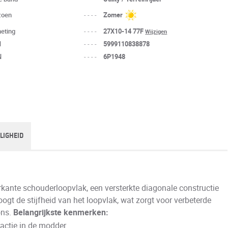
zoen
----
Zomer
eting
----
27X10-14 77F
Wijzigen
N
----
5999110838878
N
----
6P1948
ILIGHEID
ante schouderloopvlak, een versterkte diagonale constructie
ogt de stijfheid van het loopvlak, wat zorgt voor verbeterde
ons.
Belangrijkste kenmerken:
actie in de modder.