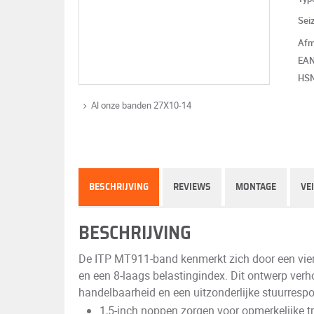
Sei
Afm
EA
HS
Al onze banden 27X10-14
BESCHRIJVING
REVIEWS
MONTAGE
VE
BESCHRIJVING
De ITP MT911-band kenmerkt zich door een vierk
en een 8-laags belastingindex. Dit ontwerp verho
handelbaarheid en een uitzonderlijke stuurresp
1,5-inch noppen zorgen voor opmerkelijke tr