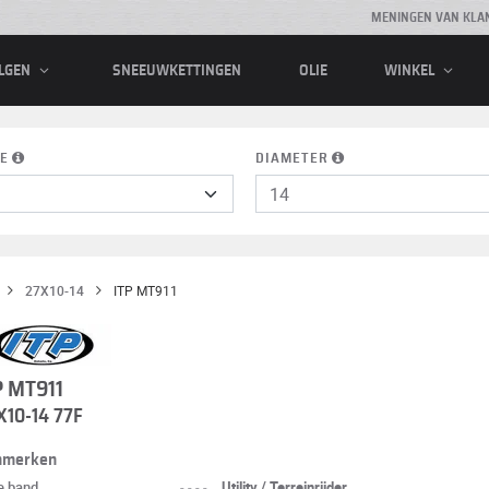
MENINGEN VAN KLA
SNEEUWKETTINGEN
OLIE
LGEN
WINKEL
E
DIAMETER
27X10-14
ITP MT911
P MT911
X10-14 77F
nmerken
e band
----
Utility / Terreinrijder