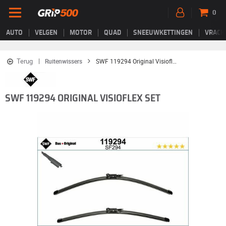
0
AUTO
VELGEN
MOTOR
QUAD
SNEEUWKETTINGEN
VRACH
Terug
Ruitenwissers
SWF 119294 Original Visioflex Set
SWF 119294 ORIGINAL VISIOFLEX SET