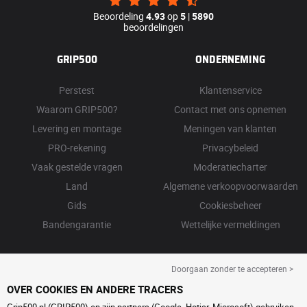
Beoordeling
4.93
op
5
|
5890
beoordelingen
GRIP500
ONDERNEMING
Perstest
Klantenservice
Waarom GRIP500?
Contact met ons opnemen
Levering en montage
Meningen van klanten
PRO-rekening
Privacybeleid
Vaak gestelde vragen
Moderatiecharter
Land
Algemene verkoopvoorwaarden
Gids
Cookiesbeheer
Bandengarantie
Wettelijke vermeldingen
Doorgaan zonder te accepteren >
OVER COOKIES EN ANDERE TRACERS