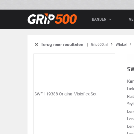
BANDEN
VE
Terug naar resultaten
Grip500.nl
Winkel
SW
Ke
Lin
Rui
Styl
Len
Len
Leng
Leng