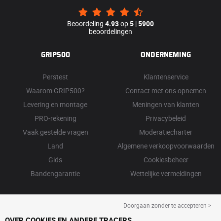
Beoordeling
4.93
op
5
|
5900
beoordelingen
GRIP500
ONDERNEMING
Perstest
Klantenservice
Waarom GRIP500?
Contact met ons opnemen
Levering en montage
Meningen van klanten
PRO-rekening
Privacybeleid
Vaak gestelde vragen
Moderatiecharter
Land
Algemene verkoopvoorwaarden
Gids
Cookiesbeheer
Bandengarantie
Wettelijke vermeldingen
Doorgaan zonder te accepteren >
OVER COOKIES EN ANDERE TRACERS