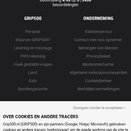
beoordelingen
GRIP500
ONDERNEMING
Perstest
Klantenservice
Waarom GRIP500?
Contact met ons opnemen
Levering en montage
Meningen van klanten
PRO-rekening
Privacybeleid
Vaak gestelde vragen
Moderatiecharter
Land
Algemene verkoopvoorwaarden
Gids
Cookiesbeheer
Bandengarantie
Wettelijke vermeldingen
Doorgaan zonder te accepteren >
OVER COOKIES EN ANDERE TRACERS
Grip500.nl (GRIP500) en zijn partners (Google, Hotjar, Microsoft) gebruiken
cookies en andere tracers (webstorage) om de goede werking van de site te