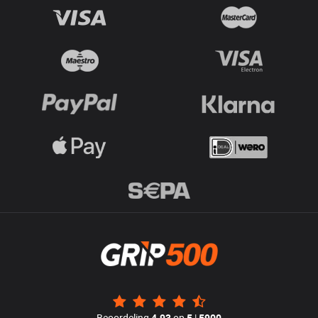
Beoordeling
4.93
op
5
|
5900