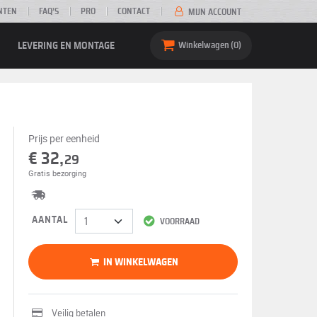
NTEN
FAQ’S
PRO
CONTACT
MIJN ACCOUNT
LEVERING EN MONTAGE
Winkelwagen
0
Prijs per eenheid
€ 32,
29
Gratis bezorging
AANTAL
VOORRAAD
IN WINKELWAGEN
Veilig betalen