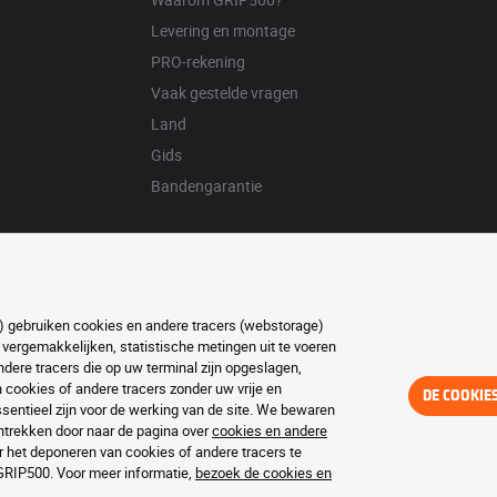
Levering en montage
PRO-rekening
Vaak gestelde vragen
Land
Gids
Bandengarantie
ft) gebruiken cookies en andere tracers (webstorage)
 vergemakkelijken, statistische metingen uit te voeren
ere tracers die op uw terminal zijn opgeslagen,
ookies of andere tracers zonder uw vrije en
DE COOKIE
entieel zijn voor de werking van de site. We bewaren
trekken door naar de pagina over
cookies en andere
r het deponeren van cookies of andere tracers te
 GRIP500. Voor meer informatie,
bezoek de cookies en