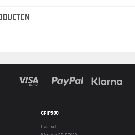
RODUCTEN
GRIP500
Perstest
Waarom GRIP500?