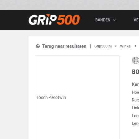
BANDEN
VE
Terug naar resultaten
Grip500.nl
Winkel
BO
Ke
Hoe
Rui
Lin
Len
Len