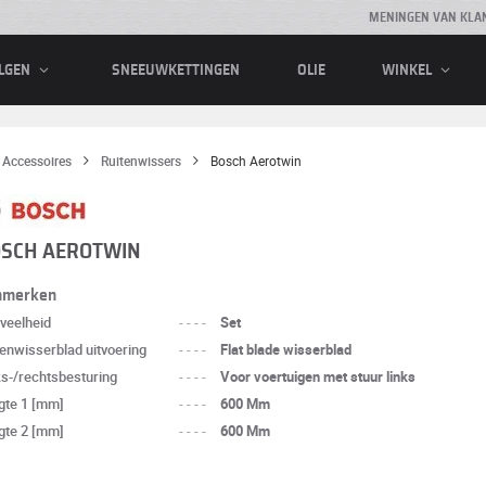
MENINGEN VAN KLA
SNEEUWKETTINGEN
OLIE
LGEN
WINKEL
Accessoires
Ruitenwissers
Bosch Aerotwin
SCH AEROTWIN
nmerken
veelheid
----
Set
tenwisserblad uitvoering
----
Flat blade wisserblad
ks-/rechtsbesturing
----
Voor voertuigen met stuur links
gte 1 [mm]
----
600 Mm
gte 2 [mm]
----
600 Mm