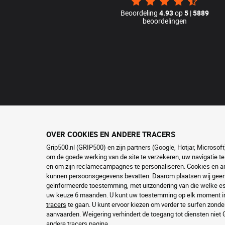
Beoordeling
4.93
op
5
|
5889
beoordelingen
OVER COOKIES EN ANDERE TRACERS
Grip500.nl (GRIP500) en zijn partners (Google, Hotjar, Microso
om de goede werking van de site te verzekeren, uw navigatie te
en om zijn reclamecampagnes te personaliseren. Cookies en and
kunnen persoonsgegevens bevatten. Daarom plaatsen wij geen c
geïnformeerde toestemming, met uitzondering van die welke ess
uw keuze 6 maanden. U kunt uw toestemming op elk moment in
tracers
te gaan. U kunt ervoor kiezen om verder te surfen zonde
aanvaarden. Weigering verhindert de toegang tot diensten niet
andere tracers
pagina.