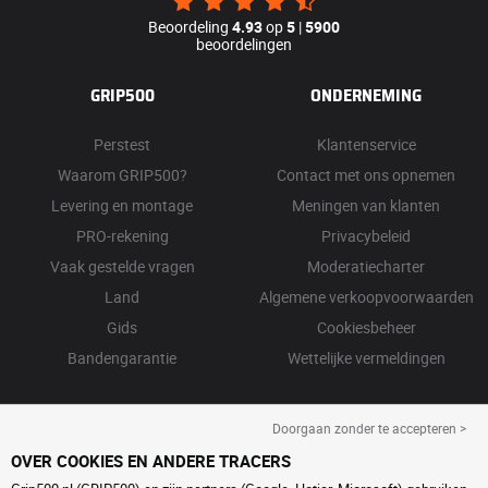
Beoordeling
4.93
op
5
|
5900
beoordelingen
GRIP500
ONDERNEMING
Perstest
Klantenservice
Waarom GRIP500?
Contact met ons opnemen
Levering en montage
Meningen van klanten
PRO-rekening
Privacybeleid
Vaak gestelde vragen
Moderatiecharter
Land
Algemene verkoopvoorwaarden
Gids
Cookiesbeheer
Bandengarantie
Wettelijke vermeldingen
Doorgaan zonder te accepteren >
OVER COOKIES EN ANDERE TRACERS