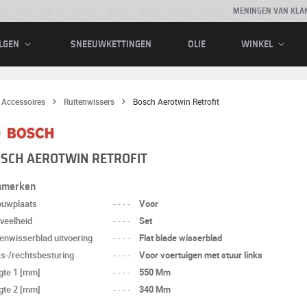
MENINGEN VAN KLA
SNEEUWKETTINGEN
OLIE
LGEN
WINKEL
Accessoires
Ruitenwissers
Bosch Aerotwin Retrofit
SCH AEROTWIN RETROFIT
nmerken
ouwplaats
----
Voor
veelheid
----
Set
tenwisserblad uitvoering
----
Flat blade wisserblad
ks-/rechtsbesturing
----
Voor voertuigen met stuur links
gte 1 [mm]
----
550 Mm
gte 2 [mm]
----
340 Mm