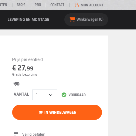
NTEN
FAQ’S
PRO
CONTACT
MIJN ACCOUNT
LEVERING EN MONTAGE
Winkelwagen
0
Prijs per eenheid
€ 27,
99
Gratis bezorging
AANTAL
VOORRAAD
IN WINKELWAGEN
Veilig betalen