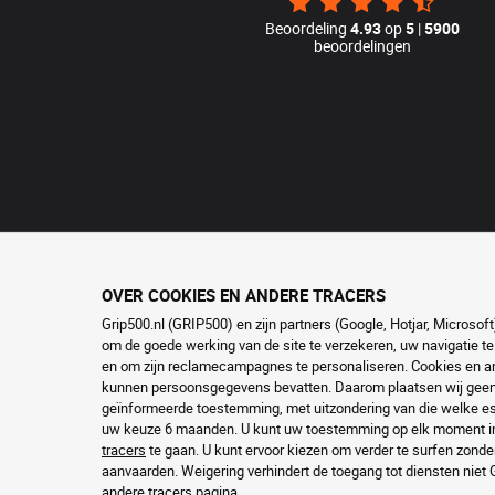
Beoordeling
4.93
op
5
|
5900
beoordelingen
OVER COOKIES EN ANDERE TRACERS
Grip500.nl (GRIP500) en zijn partners (Google, Hotjar, Microso
om de goede werking van de site te verzekeren, uw navigatie te
en om zijn reclamecampagnes te personaliseren. Cookies en and
kunnen persoonsgegevens bevatten. Daarom plaatsen wij geen c
geïnformeerde toestemming, met uitzondering van die welke ess
uw keuze 6 maanden. U kunt uw toestemming op elk moment in
tracers
te gaan. U kunt ervoor kiezen om verder te surfen zonde
aanvaarden. Weigering verhindert de toegang tot diensten niet
andere tracers
pagina.