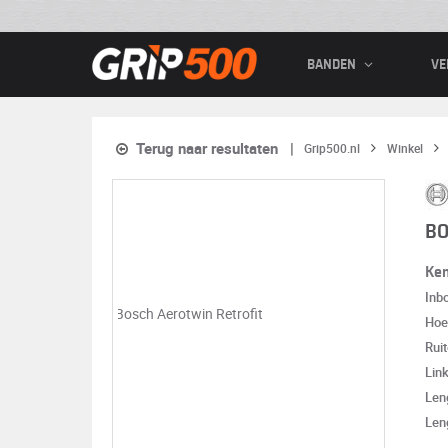
BANDEN
VE
Terug naar resultaten
Grip500.nl
Winkel
BO
Ke
Inb
Hoe
Rui
Lin
Len
Len