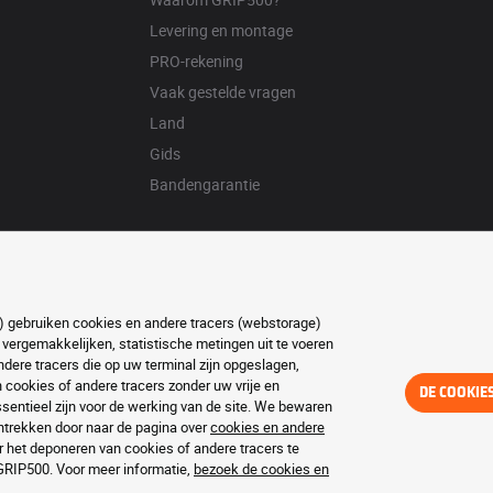
Levering en montage
PRO-rekening
Vaak gestelde vragen
Land
Gids
Bandengarantie
ft) gebruiken cookies en andere tracers (webstorage)
 vergemakkelijken, statistische metingen uit te voeren
ere tracers die op uw terminal zijn opgeslagen,
ookies of andere tracers zonder uw vrije en
DE COOKIE
entieel zijn voor de werking van de site. We bewaren
trekken door naar de pagina over
cookies en andere
r het deponeren van cookies of andere tracers te
 GRIP500. Voor meer informatie,
bezoek de cookies en