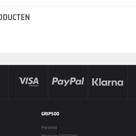
RODUCTEN
GRIP500
Perstest
Waarom GRIP500?