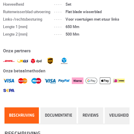
Hoeveelheid
----
Set
Ruitenwisserblad uitvoering
----
Flat blade wisserblad
Links-/rechtsbesturing
----
Voor voertuigen met stuur links
Lengte 1 [mm]
----
650 Mm
Lengte 2 [mm]
----
500 Mm
Onze partners
Onze betaalmethoden
BESCHRIJVING
DOCUMENTATIE
REVIEWS
VEILIGHEID
BESCHRIJVING