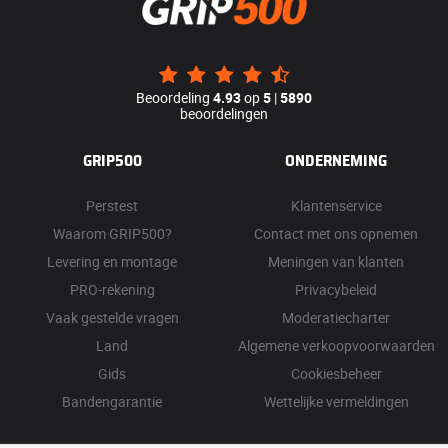
Beoordeling
4.93
op
5
|
5890
beoordelingen
GRIP500
ONDERNEMING
Perstest
Klantenservice
Waarom GRIP500?
Contact met ons opnemen
Levering en montage
Meningen van klanten
PRO-rekening
Privacybeleid
Vaak gestelde vragen
Moderatiecharter
Land
Algemene verkoopvoorwaarden
Gids
Cookiesbeheer
Bandengarantie
Wettelijke vermeldingen