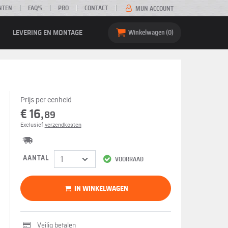
NTEN
FAQ’S
PRO
CONTACT
MIJN ACCOUNT
LEVERING EN MONTAGE
Winkelwagen
0
Prijs per eenheid
€ 16,
89
Exclusief
verzendkosten
AANTAL
VOORRAAD
IN WINKELWAGEN
Veilig betalen