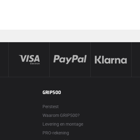
GRIP500
Perstest
Waarom GRIP500?
Levering en montage
PRO-rekening