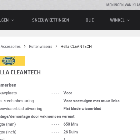
MENINGEN VAN KLA
SNEEUWKETTINGEN
OLIE
LGEN
WINKEL
Accessoires
Ruitenwissers
Hella CLEANTECH
LLA CLEANTECH
nmerken
ouwplaats
----
Voor
ks-/rechtsbesturing
----
Voor voertuigen met stuur links
tenwisserblad uitvoering
----
Flat blade wisserblad
tage/demontage door vakmensen vereist!
gte (mm)
----
650 Mm
gte (inch)
----
26 Duim
tal
----
1