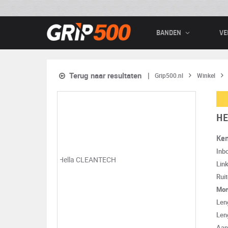
BANDEN
VE
Terug naar resultaten
Grip500.nl
Winkel
HE
Ke
Inb
Lin
Rui
Mon
Len
Len
Aan