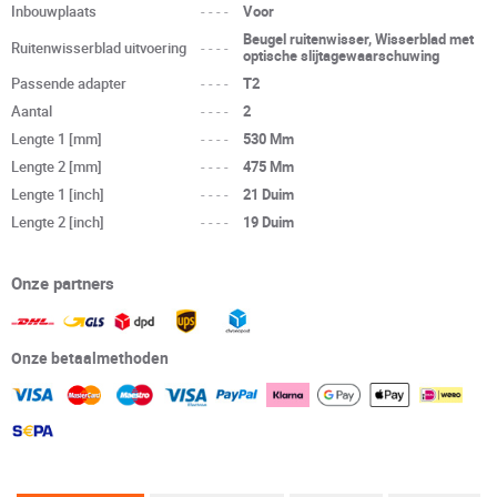
Inbouwplaats
----
Voor
Beugel ruitenwisser, Wisserblad met
Ruitenwisserblad uitvoering
----
optische slijtagewaarschuwing
Passende adapter
----
T2
Aantal
----
2
Lengte 1 [mm]
----
530 Mm
Lengte 2 [mm]
----
475 Mm
Lengte 1 [inch]
----
21 Duim
Lengte 2 [inch]
----
19 Duim
Onze partners
Onze betaalmethoden