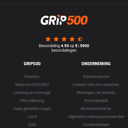
Beoordeling
4.93
op
5
|
5900
beoordelingen
GRIP500
ONDERNEMING
Perstest
Klantenservice
Waarom GRIP500?
Contact met ons opnemen
Levering en montage
Meningen van klanten
PRO-rekening
Privacybeleid
Vaak gestelde vragen
Moderatiecharter
Land
Algemene verkoopvoorwaarden
Gids
Cookiesbeheer