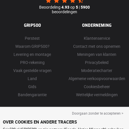
Beoordeling
4.93
op
5
|
5900
beoordelingen
GRIP500
ONDERNEMING
Perstest
Klantenservice
Waarom GRIP500?
Contact met ons opnemen
Levering en montage
Meningen van klanten
PRO-rekening
Privacybeleid
Vaak gestelde vragen
Moderatiecharter
Land
Algemene verkoopvoorwaarden
Gids
Cookiesbeheer
Bandengarantie
Wettelijke vermeldingen
Doorgaan zonder te accepteren >
OVER COOKIES EN ANDERE TRACERS