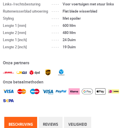
Links-/rechtsbesturing
----
Voor voertuigen met stuur links
Ruitenwisserblad uitvoering
----
Flat blade wisserblad
Styling
----
Met spoiler
Lengte 1 [mm]
----
600 Mm
Lengte 2 [mm]
----
480 Mm
Lengte 1 [inch]
----
24 Duim
Lengte 2 [inch]
----
19 Duim
Onze partners
Onze betaalmethoden
BESCHRIJVING
REVIEWS
VEILIGHEID