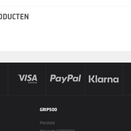
RODUCTEN
GRIP500
Perstest
Waarom GRIP500?