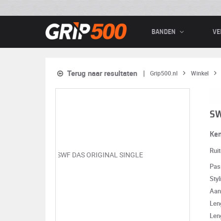
BANDEN
VE
Terug naar resultaten
Grip500.nl
Winkel
SW
Ke
Rui
Pas
Styl
Aan
Len
Len