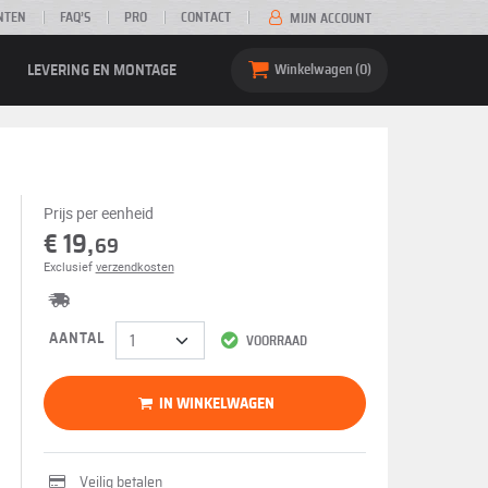
NTEN
FAQ’S
PRO
CONTACT
MIJN ACCOUNT
LEVERING EN MONTAGE
Winkelwagen
0
Prijs per eenheid
€ 19,
69
Exclusief
verzendkosten
AANTAL
VOORRAAD
IN WINKELWAGEN
Veilig betalen