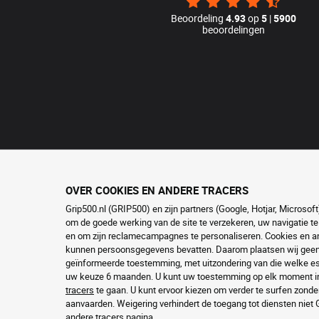
Beoordeling
4.93
op
5
|
5900
beoordelingen
OVER COOKIES EN ANDERE TRACERS
Grip500.nl (GRIP500) en zijn partners (Google, Hotjar, Microso
om de goede werking van de site te verzekeren, uw navigatie te
en om zijn reclamecampagnes te personaliseren. Cookies en and
kunnen persoonsgegevens bevatten. Daarom plaatsen wij geen c
geïnformeerde toestemming, met uitzondering van die welke ess
uw keuze 6 maanden. U kunt uw toestemming op elk moment in
tracers
te gaan. U kunt ervoor kiezen om verder te surfen zonde
aanvaarden. Weigering verhindert de toegang tot diensten niet
andere tracers
pagina.