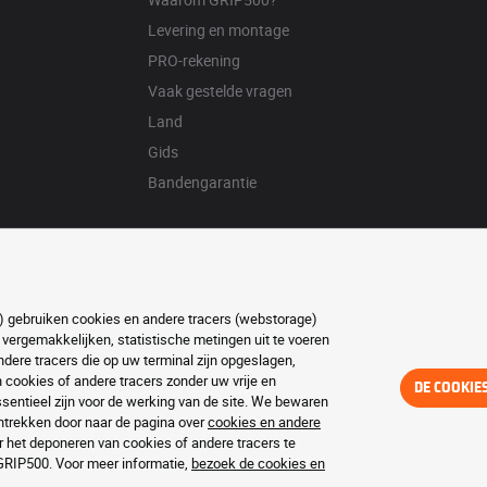
Levering en montage
PRO-rekening
Vaak gestelde vragen
Land
Gids
Bandengarantie
ft) gebruiken cookies en andere tracers (webstorage)
 vergemakkelijken, statistische metingen uit te voeren
ere tracers die op uw terminal zijn opgeslagen,
ookies of andere tracers zonder uw vrije en
DE COOKIE
entieel zijn voor de werking van de site. We bewaren
trekken door naar de pagina over
cookies en andere
r het deponeren van cookies of andere tracers te
 GRIP500. Voor meer informatie,
bezoek de cookies en