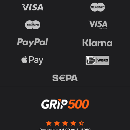
Beoordeling
4.93
op
5
|
5900