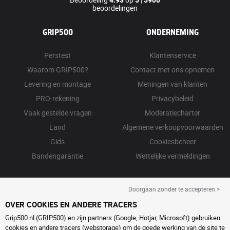
beoordelingen
GRIP500
ONDERNEMING
Perstest
Klantenservice
Waarom GRIP500?
Contact met ons opnemen
Levering en montage
Meningen van klanten
PRO-rekening
Privacybeleid
Vaak gestelde vragen
Moderatiecharter
Land
Algemene verkoopvoorwaarden
Gids
Cookiesbeheer
Bandengarantie
Wettelijke vermeldingen
Doorgaan zonder te accepteren >
OVER COOKIES EN ANDERE TRACERS
Grip500.nl (GRIP500) en zijn partners (Google, Hotjar, Microsoft) gebruiken
cookies en andere tracers (webstorage) om de goede werking van de site te