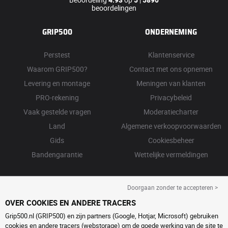
beoordelingen
GRIP500
ONDERNEMING
Perstest
Klantenservice
Waarom GRIP500?
Contact met ons opnemen
Levering en montage
Meningen van klanten
PRO-rekening
Privacybeleid
Vaak gestelde vragen
Moderatiecharter
Land
Algemene verkoopvoorwaarden
Gids
Cookiesbeheer
Bandengarantie
Wettelijke vermeldingen
Doorgaan zonder te accepteren >
OVER COOKIES EN ANDERE TRACERS
Grip500.nl (GRIP500) en zijn partners (Google, Hotjar, Microsoft) gebruiken
cookies en andere tracers (webstorage) om de goede werking van de site te