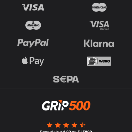
Beoordeling
4.93
op
5
|
5890