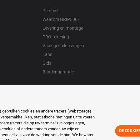
Perstest
Waarom GRIP500?
Levering en montage
PRO-rekening
Vaak gestelde vragen
Land
Gids
Bandengarantie
ft) gebruiken cookies en andere tracers (webstorage)
 vergemakkelijken, statistische metingen uit te voeren
ere tracers die op uw terminal zijn opgeslagen,
ookies of andere tracers zonder uw vrije en
DE COOKIE
entieel zijn voor de werking van de site. We bewaren