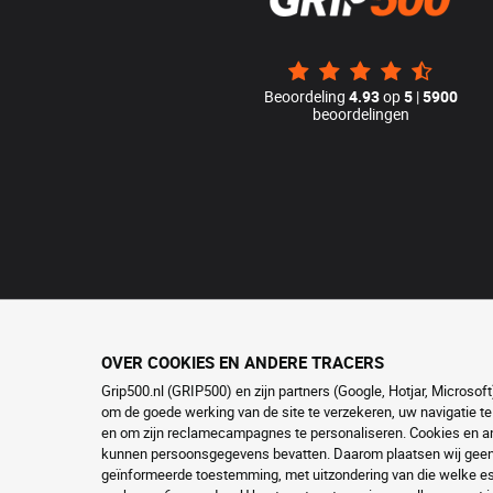
Beoordeling
4.93
op
5
|
5900
beoordelingen
OVER COOKIES EN ANDERE TRACERS
Grip500.nl (GRIP500) en zijn partners (Google, Hotjar, Microso
om de goede werking van de site te verzekeren, uw navigatie te
en om zijn reclamecampagnes te personaliseren. Cookies en and
kunnen persoonsgegevens bevatten. Daarom plaatsen wij geen c
geïnformeerde toestemming, met uitzondering van die welke ess