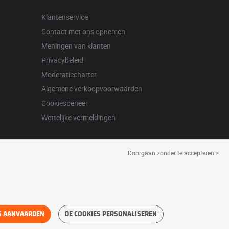
Klantenservice
Contact met ons opnemen
Meningen van klanten
Privacybeleid
Moderatiecharter
Algemene verkoopvoorwaarden
Cookiesbeheer
Wettelijke vermeldingen
Doorgaan zonder te accepteren >
S AANVAARDEN
DE COOKIES PERSONALISEREN