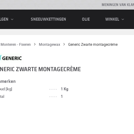
MENINGEN VAN KLA
SNEEUWKETTINGEN
OLIE
LGEN
WINKEL
Monteren - Fixeren
Montagewax
Generic Zwarte montagecrème
NERIC ZWARTE MONTAGECRÈME
nmerken
oud [kg]
----
1 Kg
tal
----
1