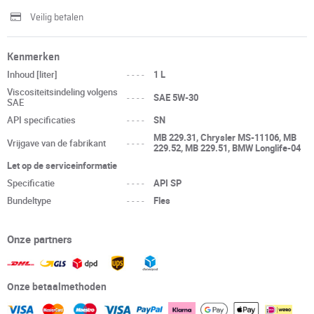
Veilig betalen
Kenmerken
Inhoud [liter]
----
1 L
Viscositeitsindeling volgens
----
SAE 5W-30
SAE
API specificaties
----
SN
MB 229.31, Chrysler MS-11106, MB
Vrijgave van de fabrikant
----
229.52, MB 229.51, BMW Longlife-04
Let op de serviceinformatie
Specificatie
----
API SP
Bundeltype
----
Fles
Onze partners
Onze betaalmethoden