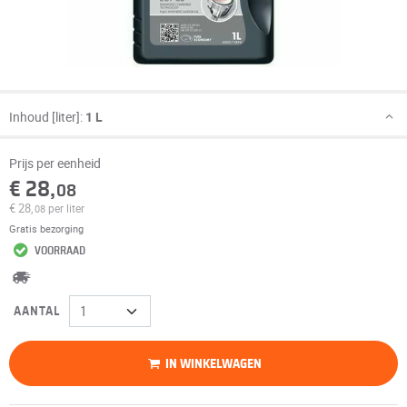
Inhoud [liter]:
1 L
Prijs per eenheid
€ 28,
08
€ 28,
per liter
08
Gratis bezorging
VOORRAAD
AANTAL
IN WINKELWAGEN