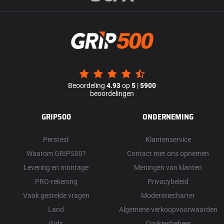
Beoordeling
4.93
op
5
|
5900
beoordelingen
GRIP500
ONDERNEMING
Perstest
Klantenservice
Waarom GRIP500?
Contact met ons opnemen
Levering en montage
Meningen van klanten
PRO-rekening
Privacybeleid
Vaak gestelde vragen
Moderatiecharter
Land
Algemene verkoopvoorwaarden
Gids
Cookiesbeheer