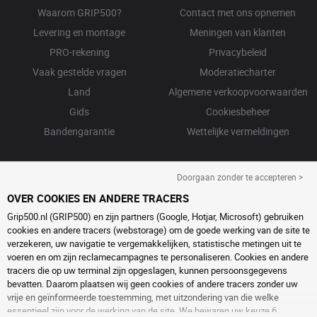
Waarom GRIP500?
Contact met ons opnemen
Levering en montage
Meningen van klanten
PRO-rekening
Privacybeleid
Vaak gestelde vragen
Moderatiecharter
Land
Algemene verkoopvoorwaarden
Gids
Cookiesbeheer
Bandengarantie
Wettelijke vermeldingen
Doorgaan zonder te accepteren >
OVER COOKIES EN ANDERE TRACERS
Grip500.nl (GRIP500) en zijn partners (Google, Hotjar, Microsoft) gebruiken
cookies en andere tracers (webstorage) om de goede werking van de site te
verzekeren, uw navigatie te vergemakkelijken, statistische metingen uit te
voeren en om zijn reclamecampagnes te personaliseren. Cookies en andere
tracers die op uw terminal zijn opgeslagen, kunnen persoonsgegevens
bevatten. Daarom plaatsen wij geen cookies of andere tracers zonder uw
vrije en geïnformeerde toestemming, met uitzondering van die welke
essentieel zijn voor de werking van de site. We bewaren uw keuze 6