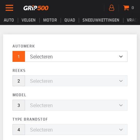
0
AUTO
VELGEN
MOTOR
QUAD
SNEEUWKETTINGEN
VRACH
AUTOMERK
REEKS
MODEL
TYPE BRANDSTOF