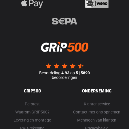
Beoordeling
4.93
op
5
|
5890
beoordelingen
GRIP500
ONDERNEMING
Perstest
Klantenservice
Waarom GRIP500?
Contact met ons opnemen
Levering en montage
Meningen van klanten
PRO-rekening
Privacybeleid