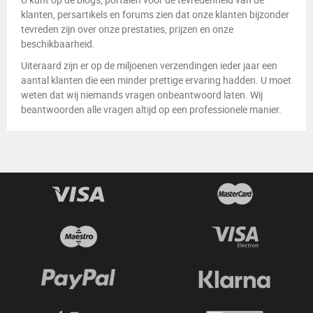
klanten, persartikels en forums zien dat onze klanten bijzonder
tevreden zijn over onze prestaties, prijzen en onze
beschikbaarheid.
Uiteraard zijn er op de miljoenen verzendingen ieder jaar een
aantal klanten die een minder prettige ervaring hadden. U moet
weten dat wij niemands vragen onbeantwoord laten. Wij
beantwoorden alle vragen altijd op een professionele manier.