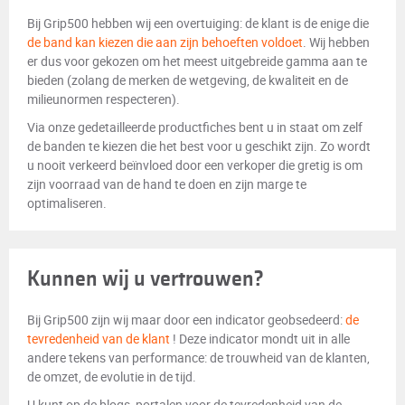
Bij Grip500 hebben wij een overtuiging: de klant is de enige die
de band kan kiezen die aan zijn behoeften voldoet
. Wij hebben
er dus voor gekozen om het meest uitgebreide gamma aan te
bieden (zolang de merken de wetgeving, de kwaliteit en de
milieunormen respecteren).
Via onze gedetailleerde productfiches bent u in staat om zelf
de banden te kiezen die het best voor u geschikt zijn. Zo wordt
u nooit verkeerd beïnvloed door een verkoper die gretig is om
zijn voorraad van de hand te doen en zijn marge te
optimaliseren.
Kunnen wij u vertrouwen?
Bij Grip500 zijn wij maar door een indicator geobsedeerd:
de
tevredenheid van de klant
! Deze indicator mondt uit in alle
andere tekens van performance: de trouwheid van de klanten,
de omzet, de evolutie in de tijd.
U kunt op de blogs, portalen voor de tevredenheid van de