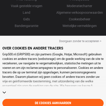
Vaak gestelde vragen
Moderatiecharter
Land
Algemene verkoopvoorwaarden
Gids
Cookiesbeheer
Bandengarantie
Wettelijke vermeldingen
Doorgaan zonder te accepteren >
OVER COOKIES EN ANDERE TRACERS
Grip500.nl (GRIP500) en zijn partners (Google, Hotjar, Microsoft) gebruiken
cookies en andere tracers (webstorage) om de goede werking van de site te
verzekeren, uw navigatie te vergemakkelijken, statistische metingen uit te
voeren en om zijn reclamecampagnes te personaliseren. Cookies en andere
tracers die op uw terminal zijn opgeslagen, kunnen persoonsgegevens
bevatten. Daarom plaatsen wij geen cookies of andere tracers zonder uw
vrije en geïnformeerde toestemming, met uitzondering van die welke
essentieel zijn voor de werking van de site. We bewaren uw keuze 6
maanden. U kunt uw toestemming op elk moment intrekken door naar de
pagina over
cookies en andere tracers
te gaan. U kunt ervoor kiezen om
verder te surfen zonder het deponeren van cookies of andere tracers te
aanvaarden. Weigering verhindert de toegang tot diensten niet GRIP500.
DE COOKIES AANVAARDEN