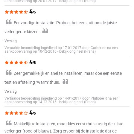
aankoopervaring op 20-01-2017
-
bekijk origineel (Frans)
4
/5
Eenvoudige installatie. Probeer het eerst uit om de juiste
verlenger te kiezen.
Verslag
Vertaalde beoordeling ingediend op 17-01-2017 door Catherine na een
aankoopervaring op 10-12-2016
-
bekijk origineel (Frans)
4
/5
Zeer gemakkelijk en snel te installeren, maar doe een eerste
test en afstelling "warm" thuis.
Verslag
Vertaalde beoordeling ingediend op 14-01-2017 door Philippe R na een
aankoopervaring op 14-12-2016
-
bekijk origineel (Frans)
4
/5
Makkelijk te installeren, maar kies eerst thuis rustig de juiste
verlenger (rood of blauw). Zorg ervoor bij de installatie dat de