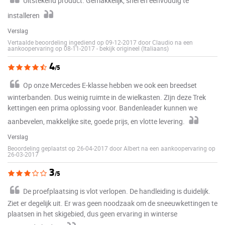
Uitstekend product. Gemakkelijk, snel en eenvoudig te
installeren
Verslag
Vertaalde beoordeling ingediend op 09-12-2017 door Claudio na een
aankoopervaring op 08-11-2017
-
bekijk origineel (Italiaans)
4
/5
Op onze Mercedes E-klasse hebben we ook een breedset
winterbanden. Dus weinig ruimte in de wielkasten. ZIjn deze Trek
kettingen een prima oplossing voor. Bandenleader kunnen we
aanbevelen, makkelijke site, goede prijs, en vlotte levering.
Verslag
Beoordeling geplaatst op 26-04-2017 door Albert na een aankoopervaring op
26-03-2017
3
/5
De proefplaatsing is vlot verlopen. De handleiding is duidelijk.
Ziet er degelijk uit. Er was geen noodzaak om de sneeuwkettingen te
plaatsen in het skigebied, dus geen ervaring in winterse