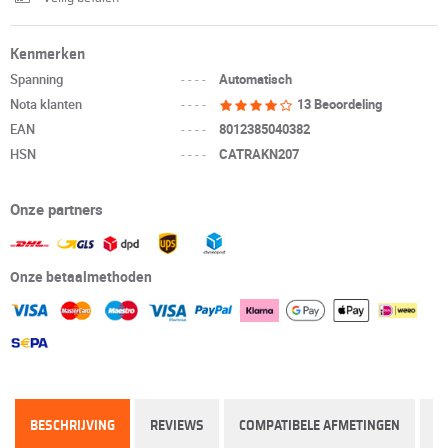
Kenmerken
Spanning
----
Automatisch
Nota klanten
----
13 Beoordeling
EAN
----
8012385040382
HSN
----
CATRAKN207
Onze partners
Onze betaalmethoden
BESCHRIJVING
REVIEWS
COMPATIBELE AFMETINGEN
VE