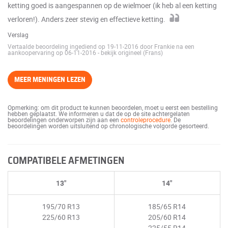
ketting goed is aangespannen op de wielmoer (ik heb al een ketting
verloren!). Anders zeer stevig en effectieve ketting.
Verslag
Vertaalde beoordeling ingediend op 19-11-2016 door Frankie na een
aankoopervaring op 06-11-2016
-
bekijk origineel (Frans)
MEER MENINGEN LEZEN
Opmerking: om dit product te kunnen beoordelen, moet u eerst een bestelling
hebben geplaatst. We informeren u dat de op de site achtergelaten
beoordelingen onderworpen zijn aan een
controleprocedure
. De
beoordelingen worden uitsluitend op chronologische volgorde gesorteerd.
COMPATIBELE AFMETINGEN
13"
14"
195/70 R13
185/65 R14
225/60 R13
205/60 R14
225/55 R14