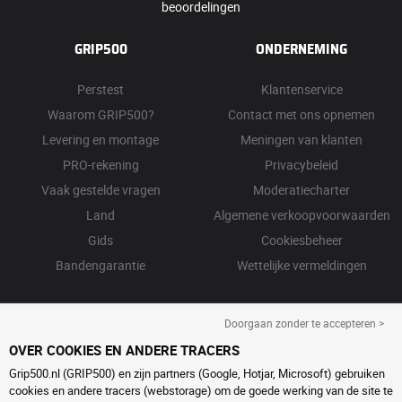
beoordelingen
GRIP500
ONDERNEMING
Perstest
Klantenservice
Waarom GRIP500?
Contact met ons opnemen
Levering en montage
Meningen van klanten
PRO-rekening
Privacybeleid
Vaak gestelde vragen
Moderatiecharter
Land
Algemene verkoopvoorwaarden
Gids
Cookiesbeheer
Bandengarantie
Wettelijke vermeldingen
Doorgaan zonder te accepteren >
OVER COOKIES EN ANDERE TRACERS
Grip500.nl (GRIP500) en zijn partners (Google, Hotjar, Microsoft) gebruiken
cookies en andere tracers (webstorage) om de goede werking van de site te