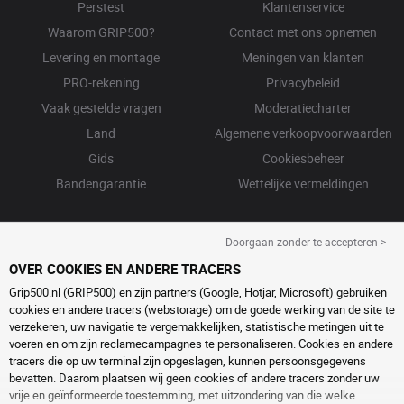
Perstest
Klantenservice
Waarom GRIP500?
Contact met ons opnemen
Levering en montage
Meningen van klanten
PRO-rekening
Privacybeleid
Vaak gestelde vragen
Moderatiecharter
Land
Algemene verkoopvoorwaarden
Gids
Cookiesbeheer
Bandengarantie
Wettelijke vermeldingen
Doorgaan zonder te accepteren >
OVER COOKIES EN ANDERE TRACERS
Grip500.nl (GRIP500) en zijn partners (Google, Hotjar, Microsoft) gebruiken
cookies en andere tracers (webstorage) om de goede werking van de site te
verzekeren, uw navigatie te vergemakkelijken, statistische metingen uit te
voeren en om zijn reclamecampagnes te personaliseren. Cookies en andere
tracers die op uw terminal zijn opgeslagen, kunnen persoonsgegevens
bevatten. Daarom plaatsen wij geen cookies of andere tracers zonder uw
vrije en geïnformeerde toestemming, met uitzondering van die welke